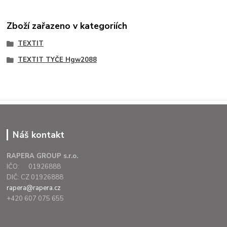
Zboží zařazeno v kategoriích
TEXTIT
TEXTIT TYČE Hgw2088
Náš kontakt
RAPERA GROUP s.r.o.
IČO: 01926888
DIČ: CZ 01926888
rapera@rapera.cz
+420 607 075 655