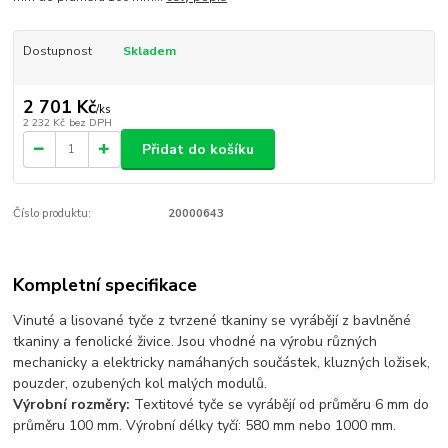
Dostupnost
Skladem
2 701 Kč
/
ks
2 232 Kč
bez DPH
Přidat do košíku
Číslo produktu:
20000643
Kompletní specifikace
Vinuté a lisované tyče z tvrzené tkaniny se vyrábějí z bavlněné
tkaniny a fenolické živice. Jsou vhodné na výrobu různých
mechanicky a elektricky namáhaných součástek, kluzných ložisek,
pouzder, ozubených kol malých modulů.
Výrobní rozměry:
Textitové tyče se vyrábějí od průměru 6 mm do
průměru 100 mm. Výrobní délky tyčí: 580 mm nebo 1000 mm.