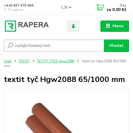
0
ks
+420 607 075 655
CZK
za
0,00 Kč
7-15 hodina
Menu
Hledat
Úvod
TEXTIT
TEXTIT TYČE Hgw2088
textit tyč Hgw2088 65/1000
mm
textit tyč Hgw2088 65/1000 mm