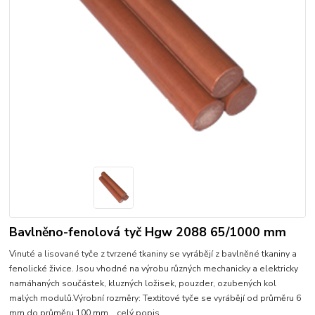
Bavlněno-fenolová tyč Hgw 2088 65/1000 mm
Vinuté a lisované tyče z tvrzené tkaniny se vyrábějí z bavlněné tkaniny a
fenolické živice. Jsou vhodné na výrobu různých mechanicky a elektricky
namáhaných součástek, kluzných ložisek, pouzder, ozubených kol
malých modulů.Výrobní rozměry: Textitové tyče se vyrábějí od průměru 6
mm do průměru 100 mm...
celý popis