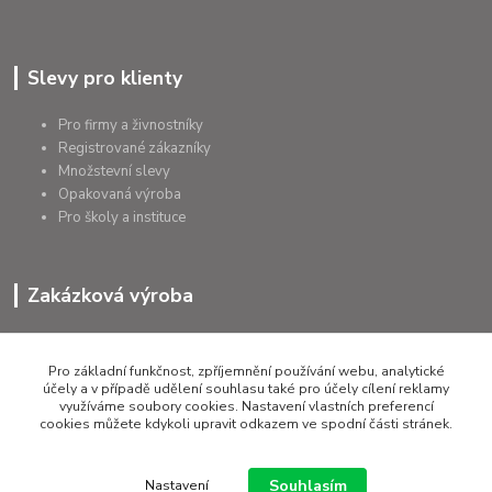
Slevy pro klienty
Pro firmy a živnostníky
Registrované zákazníky
Množstevní slevy
Opakovaná výroba
Pro školy a instituce
Zakázková výroba
Výroba výrobků
Přířezy na míru
Pro základní funkčnost, zpříjemnění používání webu, analytické
Tolerance dle požadavků
účely a v případě udělení souhlasu také pro účely cílení reklamy
využíváme soubory cookies. Nastavení vlastních preferencí
Atesty
cookies můžete kdykoli upravit odkazem ve spodní části stránek.
Poradenství
Souhlasím
Nastavení