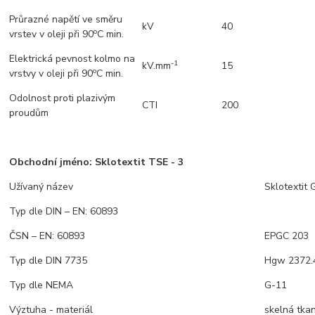
Průrazné napětí ve směru
kV
40
o
vrstev v oleji při 90
C min.
Elektrická pevnost kolmo na
-1
kV.mm
15
o
vrstvy v oleji při 90
C min.
Odolnost proti plazivým
CTI
200
proudům
Obchodní jméno: Sklotextit TSE - 3
Užívaný název
Sklotextit
Typ dle DIN – EN: 60893
ČSN – EN: 60893
EPGC 203
Typ dle DIN 7735
Hgw 2372.
Typ dle NEMA
G-11
Výztuha - materiál
skelná tka