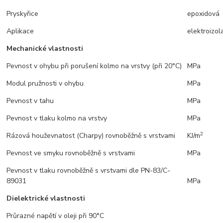
Pryskyřice
epoxidová
Aplikace
elektroizol
Mechanické vlastnosti
Pevnost v ohybu při porušení kolmo na vrstvy (při 20°C)
MPa
Modul pružnosti v ohybu
MPa
Pevnost v tahu
MPa
Pevnost v tlaku kolmo na vrstvy
MPa
2
Rázová houževnatost (Charpy) rovnoběžně s vrstvami
KJ/m
Pevnost ve smyku rovnoběžně s vrstvami
MPa
Pevnost v tlaku rovnoběžně s vrstvami dle PN-83/C-
89031
MPa
Dielektrické vlastnosti
Průrazné napětí v oleji při 90°C