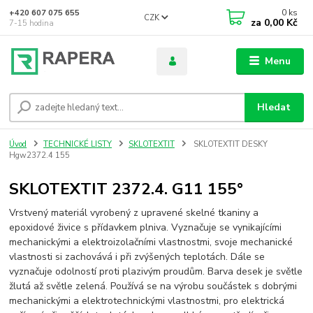
0
ks
+420 607 075 655
CZK
za
0,00 Kč
7-15 hodina
Menu
Hledat
Úvod
TECHNICKÉ LISTY
SKLOTEXTIT
SKLOTEXTIT DESKY
Hgw2372.4 155
SKLOTEXTIT 2372.4. G11 155°
Vrstvený materiál vyrobený z upravené skelné tkaniny a
epoxidové živice s přídavkem plniva. Vyznačuje se vynikajícími
mechanickými a elektroizolačními vlastnostmi, svoje mechanické
vlastnosti si zachovává i při zvýšených teplotách. Dále se
vyznačuje odolností proti plazivým proudům. Barva desek je světle
žlutá až světle zelená. Používá se na výrobu součástek s dobrými
mechanickými a elektrotechnickými vlastnostmi, pro elektrická