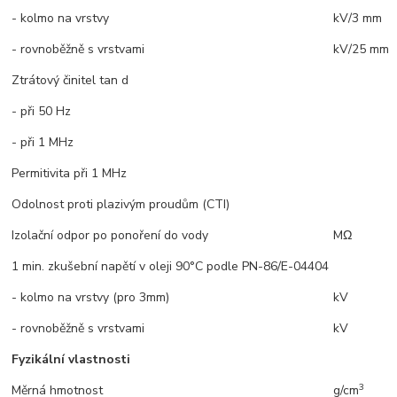
- kolmo na vrstvy
kV/3 mm
- rovnoběžně s vrstvami
kV/25 mm
Ztrátový činitel tan d
- při 50 Hz
- při 1 MHz
Permitivita při 1 MHz
Odolnost proti plazivým proudům (CTI)
Izolační odpor po ponoření do vody
MΩ
1 min. zkušební napětí v oleji 90°C podle PN-86/E-04404
- kolmo na vrstvy (pro 3mm)
kV
- rovnoběžně s vrstvami
kV
Fyzikální vlastnosti
3
Měrná hmotnost
g/cm