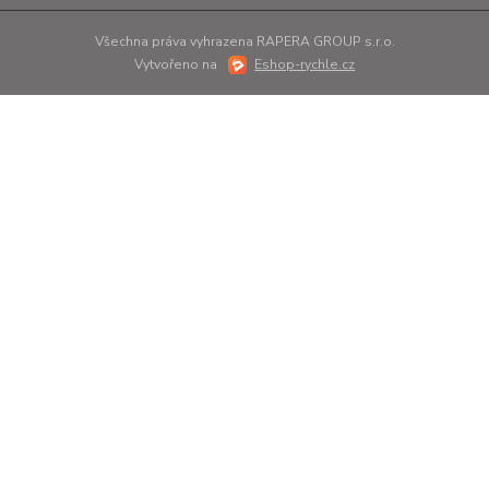
Všechna práva vyhrazena RAPERA GROUP s.r.o.
Vytvořeno na
Eshop-rychle.cz