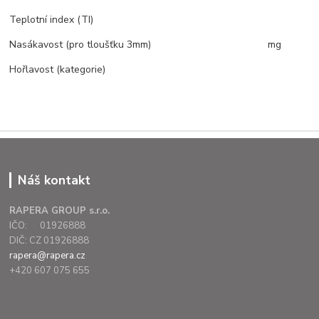
Teplotní index (TI)
Nasákavost (pro tloušťku 3mm)
mg
Hořlavost (kategorie)
Náš kontakt
RAPERA GROUP s.r.o.
IČO: 01926888
DIČ: CZ 01926888
rapera@rapera.cz
+420 607 075 655