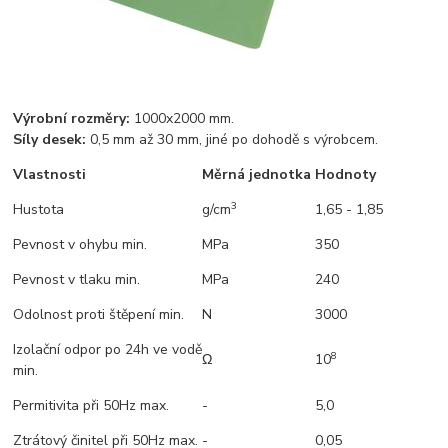
Výrobní rozměry:
1000x2000 mm.
Síly desek:
0,5 mm až 30 mm, jiné po dohodě s výrobcem.
Vlastnosti
Měrná jednotka
Hodnoty
3
Hustota
g/cm
1,65 - 1,85
Pevnost v ohybu min.
MPa
350
Pevnost v tlaku min.
MPa
240
Odolnost proti štěpení min.
N
3000
Izolační odpor po 24h ve vodě
8
Ω
10
min.
Permitivita při 50Hz max.
-
5,0
Ztrátový činitel při 50Hz max.
-
0,05