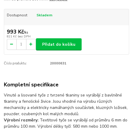
Dostupnost
Skladem
993 Kč
/
ks
821 Kč
bez DPH
Přidat do košíku
Číslo produktu:
20000631
Kompletní specifikace
Vinuté a lisované tyče z tvrzené tkaniny se vyrábějí z bavlněné
tkaniny a fenolické živice. Jsou vhodné na výrobu různých
mechanicky a elektricky namáhaných součástek, kluzných ložisek,
pouzder, ozubených kol malých modulů.
Výrobní rozměry:
Textitové tyče se vyrábějí od průměru 6 mm do
průměru 100 mm. Výrobní délky tyčí: 580 mm nebo 1000 mm.