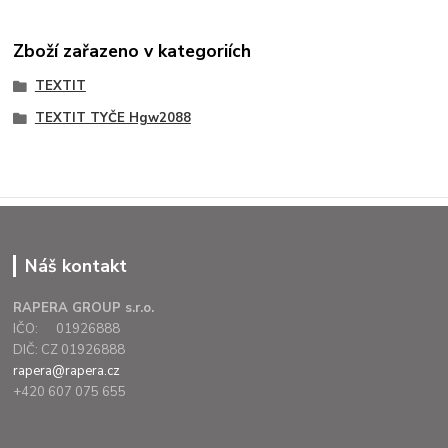
Zboží zařazeno v kategoriích
TEXTIT
TEXTIT TYČE Hgw2088
Náš kontakt
RAPERA GROUP s.r.o.
IČO: 01926888
DIČ: CZ 01926888
rapera@rapera.cz
+420 607 075 655