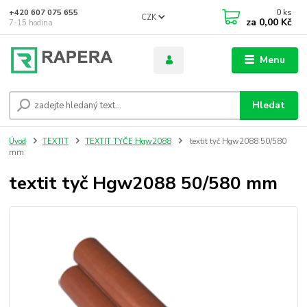
0
ks
+420 607 075 655
CZK
za
0,00 Kč
7-15 hodina
Menu
Hledat
Úvod
TEXTIT
TEXTIT TYČE Hgw2088
textit tyč Hgw2088 50/580
mm
textit tyč Hgw2088 50/580 mm