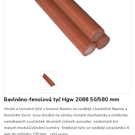
Bavlněno-fenolová tyč Hgw 2088 50/580 mm
Vinuté a lisované tyče z tvrzené tkaniny se vyrábějí z bavlněné tkaniny a
fenolické živice. Jsou vhodné na výrobu různých mechanicky a elektricky
namáhaných součástek, kluzných ložisek, pouzder, ozubených kol
malých modulů.Výrobní rozměry: Textitové tyče se vyrábějí od průměru 6
mm do průměru 100 mm...
celý popis