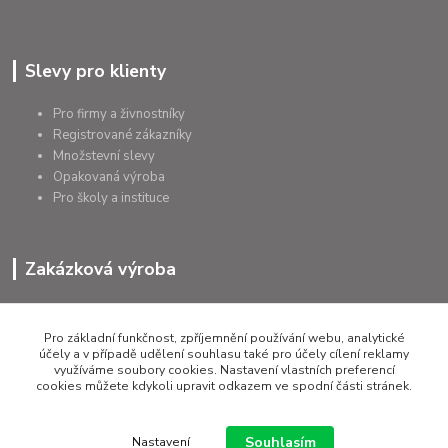
Slevy pro klienty
Pro firmy a živnostníky
Registrované zákazníky
Množstevní slevy
Opakovaná výroba
Pro školy a instituce
Zakázková výroba
Výroba výrobků
Přířezy na míru
Pro základní funkčnost, zpříjemnění používání webu, analytické
Tolerance dle požadavků
účely a v případě udělení souhlasu také pro účely cílení reklamy
využíváme soubory cookies. Nastavení vlastních preferencí
Atesty
cookies můžete kdykoli upravit odkazem ve spodní části stránek.
Poradenství
Souhlasím
Nastavení