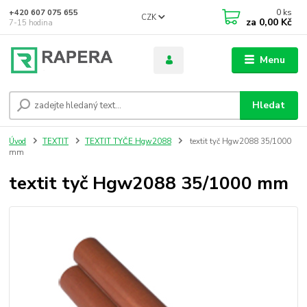
0
ks
+420 607 075 655
CZK
za
0,00 Kč
7-15 hodina
Menu
Hledat
Úvod
TEXTIT
TEXTIT TYČE Hgw2088
textit tyč Hgw2088 35/1000
mm
textit tyč Hgw2088 35/1000 mm