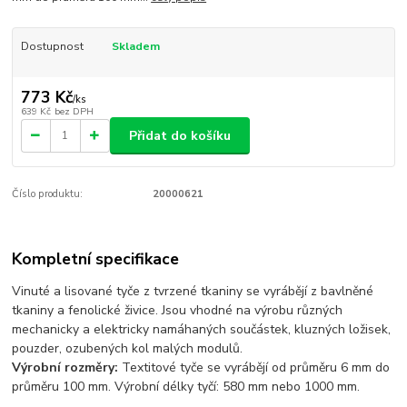
Dostupnost
Skladem
773 Kč
/
ks
639 Kč
bez DPH
Přidat do košíku
Číslo produktu:
20000621
Kompletní specifikace
Vinuté a lisované tyče z tvrzené tkaniny se vyrábějí z bavlněné
tkaniny a fenolické živice. Jsou vhodné na výrobu různých
mechanicky a elektricky namáhaných součástek, kluzných ložisek,
pouzder, ozubených kol malých modulů.
Výrobní rozměry:
Textitové tyče se vyrábějí od průměru 6 mm do
průměru 100 mm. Výrobní délky tyčí: 580 mm nebo 1000 mm.