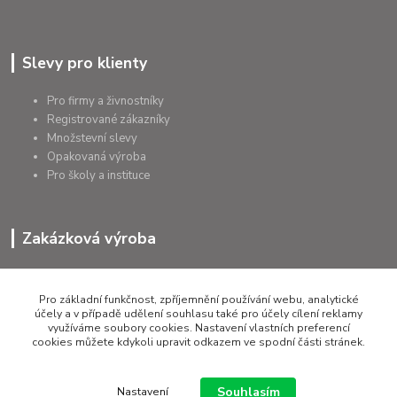
Slevy pro klienty
Pro firmy a živnostníky
Registrované zákazníky
Množstevní slevy
Opakovaná výroba
Pro školy a instituce
Zakázková výroba
Výroba výrobků
Přířezy na míru
Pro základní funkčnost, zpříjemnění používání webu, analytické
Tolerance dle požadavků
účely a v případě udělení souhlasu také pro účely cílení reklamy
využíváme soubory cookies. Nastavení vlastních preferencí
Atesty
cookies můžete kdykoli upravit odkazem ve spodní části stránek.
Poradenství
Souhlasím
Nastavení