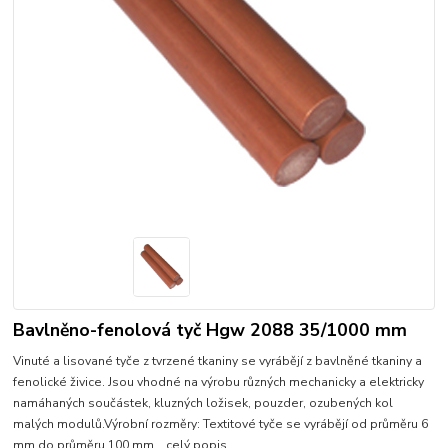
Bavlněno-fenolová tyč Hgw 2088 35/1000 mm
Vinuté a lisované tyče z tvrzené tkaniny se vyrábějí z bavlněné tkaniny a
fenolické živice. Jsou vhodné na výrobu různých mechanicky a elektricky
namáhaných součástek, kluzných ložisek, pouzder, ozubených kol
malých modulů.Výrobní rozměry: Textitové tyče se vyrábějí od průměru 6
mm do průměru 100 mm...
celý popis