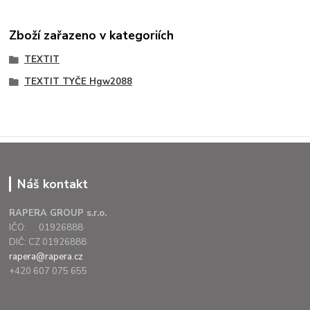
Zboží zařazeno v kategoriích
TEXTIT
TEXTIT TYČE Hgw2088
Náš kontakt
RAPERA GROUP s.r.o.
IČO: 01926888
DIČ: CZ 01926888
rapera@rapera.cz
+420 607 075 655