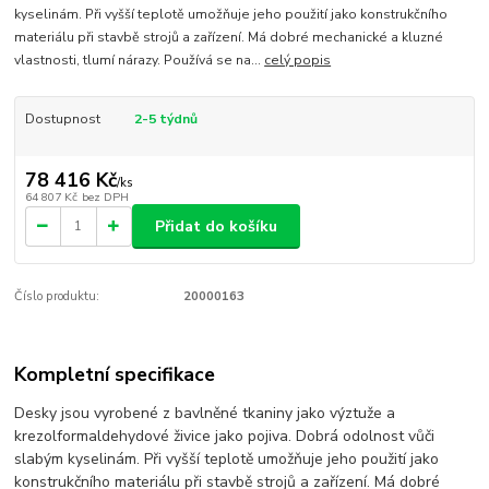
kyselinám. Při vyšší teplotě umožňuje jeho použití jako konstrukčního
materiálu při stavbě strojů a zařízení. Má dobré mechanické a kluzné
vlastnosti, tlumí nárazy. Používá se na...
celý popis
Dostupnost
2-5 týdnů
78 416 Kč
/
ks
64 807 Kč
bez DPH
Přidat do košíku
Číslo produktu:
20000163
Kompletní specifikace
Desky jsou vyrobené z bavlněné tkaniny jako výztuže a
krezolformaldehydové živice jako pojiva. Dobrá odolnost vůči
slabým kyselinám. Při vyšší teplotě umožňuje jeho použití jako
konstrukčního materiálu při stavbě strojů a zařízení. Má dobré