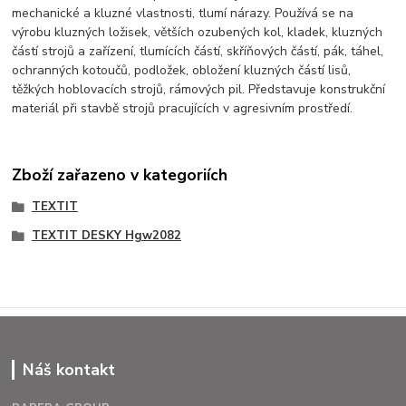
mechanické a kluzné vlastnosti, tlumí nárazy. Používá se na
výrobu kluzných ložisek, větších ozubených kol, kladek, kluzných
částí strojů a zařízení, tlumících částí, skříňových částí, pák, táhel,
ochranných kotoučů, podložek, obložení kluzných částí lisů,
těžkých hoblovacích strojů, rámových pil. Představuje konstrukční
materiál při stavbě strojů pracujících v agresivním prostředí.
Zboží zařazeno v kategoriích
TEXTIT
TEXTIT DESKY Hgw2082
Náš kontakt