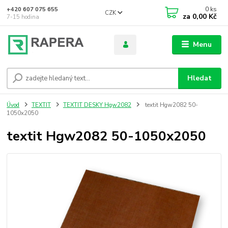
0
ks
+420 607 075 655
CZK
za
0,00 Kč
7-15 hodina
Menu
Hledat
Úvod
TEXTIT
TEXTIT DESKY Hgw2082
textit Hgw2082 50-
1050x2050
textit Hgw2082 50-1050x2050