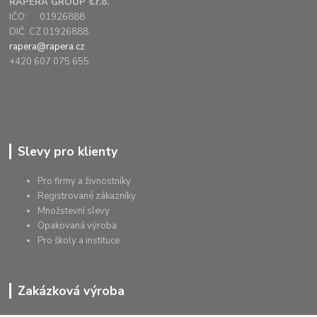
RAPERA GROUP s.r.o.
IČO: 01926888
DIČ: CZ 01926888
rapera@rapera.cz
+420 607 075 655
Slevy pro klienty
Pro firmy a živnostníky
Registrované zákazníky
Množstevní slevy
Opakovaná výroba
Pro školy a instituce
Zakázková výroba