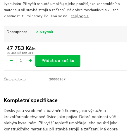
kyselinám. Při vyšší teplotě umožňuje jeho použití jako konstrukčního
materiálu při stavbě strojů a zařízení. Má dobré mechanické a kluzné
vlastnosti, tlumí nárazy. Používá se na...
celý popis
Dostupnost
2-5 týdnů
47 753 Kč
/
ks
39 465 Kč
bez DPH
Přidat do košíku
Číslo produktu:
20000167
Kompletní specifikace
Desky jsou vyrobené z bavlněné tkaniny jako výztuže a
krezolformaldehydové živice jako pojiva. Dobrá odolnost vůči
slabým kyselinám. Při vyšší teplotě umožňuje jeho použití jako
konstrukčního materiálu při stavbě strojů a zařízení. Má dobré