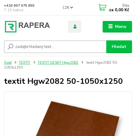
0
ks
+420 607 075 655
CZK
za
0,00 Kč
7-15 hodina
Menu
Hledat
Úvod
TEXTIT
TEXTIT DESKY Hgw2082
textit Hgw2082 50-
1050x1250
textit Hgw2082 50-1050x1250