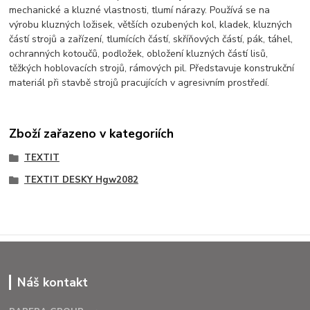
mechanické a kluzné vlastnosti, tlumí nárazy. Používá se na
výrobu kluzných ložisek, větších ozubených kol, kladek, kluzných
částí strojů a zařízení, tlumících částí, skříňových částí, pák, táhel,
ochranných kotoučů, podložek, obložení kluzných částí lisů,
těžkých hoblovacích strojů, rámových pil. Představuje konstrukční
materiál při stavbě strojů pracujících v agresivním prostředí.
Zboží zařazeno v kategoriích
TEXTIT
TEXTIT DESKY Hgw2082
Náš kontakt