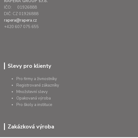
RAPERA GROUP s.r.o.
IČO: 01926888
DIČ: CZ 01926888
rapera@rapera.cz
+420 607 075 655
Slevy pro klienty
Pro firmy a živnostníky
Registrované zákazníky
Množstevní slevy
Opakovaná výroba
Pro školy a instituce
Zakázková výroba