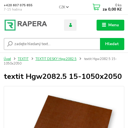
0
ks
+420 607 075 655
CZK
za
0,00 Kč
7-15 hodina
Menu
Hledat
Úvod
TEXTIT
TEXTIT DESKY Hgw2082.5
textit Hgw2082.5 15-
1050x2050
textit Hgw2082.5 15-1050x2050