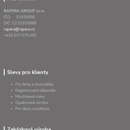
RAPERA GROUP s.r.o.
IČO: 01926888
DIČ: CZ 01926888
rapera@rapera.cz
+420 607 075 655
Slevy pro klienty
Pro firmy a živnostníky
Registrované zákazníky
Množstevní slevy
Opakovaná výroba
Pro školy a instituce
Zakázková výroba