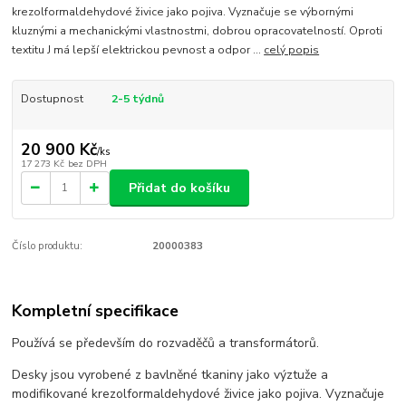
krezolformaldehydové živice jako pojiva. Vyznačuje se výbornými
kluznými a mechanickými vlastnostmi, dobrou opracovatelností. Oproti
textitu J má lepší elektrickou pevnost a odpor ...
celý popis
Dostupnost
2-5 týdnů
20 900 Kč
/
ks
17 273 Kč
bez DPH
Přidat do košíku
Číslo produktu:
20000383
Kompletní specifikace
Používá se především do rozvaděčů a transformátorů.
Desky jsou vyrobené z bavlněné tkaniny jako výztuže a
modifikované krezolformaldehydové živice jako pojiva. Vyznačuje