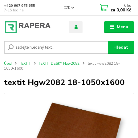
0
ks
+420 607 075 655
CZK
za
0,00 Kč
7-15 hodina
Menu
Hledat
Úvod
TEXTIT
TEXTIT DESKY Hgw2082
textit Hgw2082 18-
1050x1600
textit Hgw2082 18-1050x1600