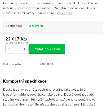
kyselinám. Při vyšší teplotě umožňuje jeho použití jako konstrukčního
materiálu při stavbě strojů a zařízení. Má dobré mechanické a kluzné
vlastnosti, tlumí nárazy. Používá se na...
celý popis
Dostupnost
2-5 týdnů
22 017 Kč
/
ks
18 196 Kč
bez DPH
Přidat do košíku
Číslo produktu:
20000099
Kompletní specifikace
Desky jsou vyrobené z bavlněné tkaniny jako výztuže a
krezolformaldehydové živice jako pojiva. Dobrá odolnost vůči
slabým kyselinám. Při vyšší teplotě umožňuje jeho použití jako
konstrukčního materiálu při stavbě strojů a zařízení. Má dobré