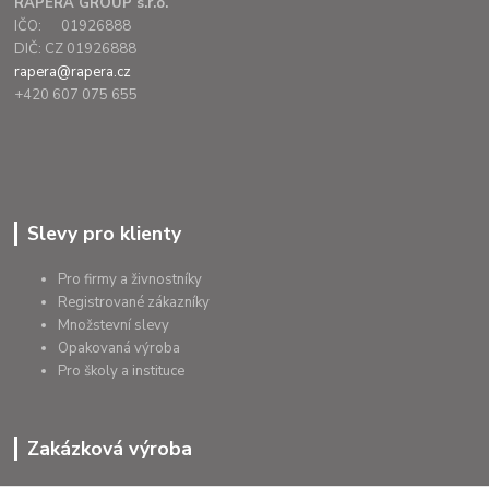
RAPERA GROUP s.r.o.
IČO: 01926888
DIČ: CZ 01926888
rapera@rapera.cz
+420 607 075 655
Slevy pro klienty
Pro firmy a živnostníky
Registrované zákazníky
Množstevní slevy
Opakovaná výroba
Pro školy a instituce
Zakázková výroba