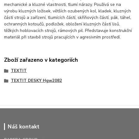
mechanické a kluzné vlastnosti, tlumí nárazy. Používá se na
výrobu kluzných ložisek, větších ozubených kol, kladek, kluzných
částí strojů a zařízení, tlumících částí, skříňových částí, pák, táhel,
ochranných kotoučů, podložek, obložení kluzných částí lisů,
těžkých hoblovacích strojů, rámových pil. Představuje konstrukční
materiál při stavbě strojů pracujících v agresivním prostředí.
Zboží zařazeno v kategoriích
TEXTIT
TEXTIT DESKY Hgw2082
Náš kontakt