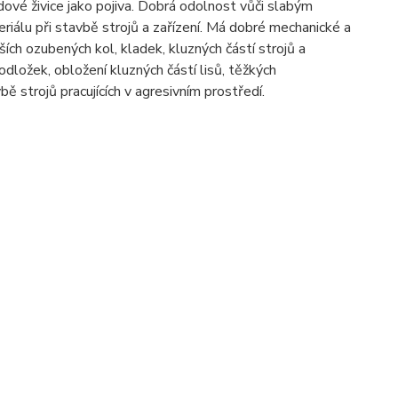
ové živice jako pojiva. Dobrá odolnost vůči slabým
riálu při stavbě strojů a zařízení. Má dobré mechanické a
ších ozubených kol, kladek, kluzných částí strojů a
podložek, obložení kluzných částí lisů, těžkých
bě strojů pracujících v agresivním prostředí.