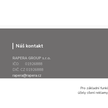
Náš kontakt
RAPERA GROUP s.r.o.
IČO: 01926888
DIČ: CZ 01926888
rapera@rapera.cz
+420 607 075 655
Pro základní funk
účely cílení reklam