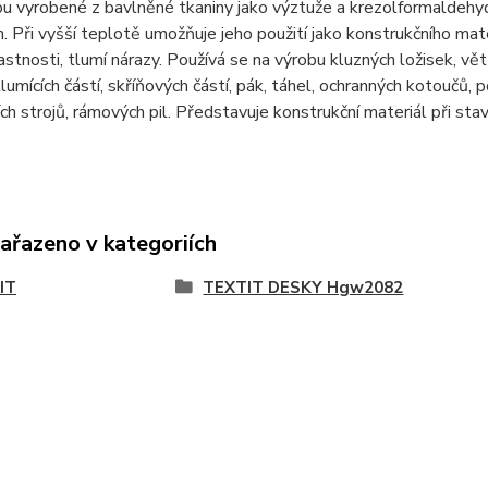
u vyrobené z bavlněné tkaniny jako výztuže a krezolformaldehyd
. Při vyšší teplotě umožňuje jeho použití jako konstrukčního mate
astnosti, tlumí nárazy. Používá se na výrobu kluzných ložisek, vět
 tlumících částí, skříňových částí, pák, táhel, ochranných kotoučů, 
ch strojů, rámových pil. Představuje konstrukční materiál při stav
zařazeno v kategoriích
IT
TEXTIT DESKY Hgw2082