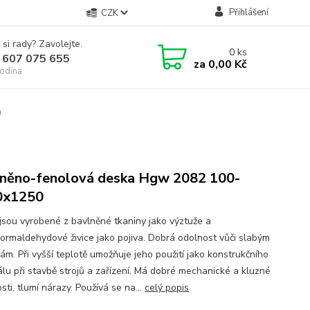
Přihlášení
CZK
 si rady? Zavolejte.
0
ks
 607 075 655
za
0,00 Kč
odina
0
něno-fenolová deska Hgw 2082 100-
0x1250
jsou vyrobené z bavlněné tkaniny jako výztuže a
formaldehydové živice jako pojiva. Dobrá odolnost vůči slabým
ám. Při vyšší teplotě umožňuje jeho použití jako konstrukčního
álu při stavbě strojů a zařízení. Má dobré mechanické a kluzné
sti, tlumí nárazy. Používá se na...
celý popis