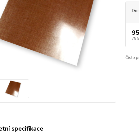
Dos
95
78 
Číslo p
tní specifikace