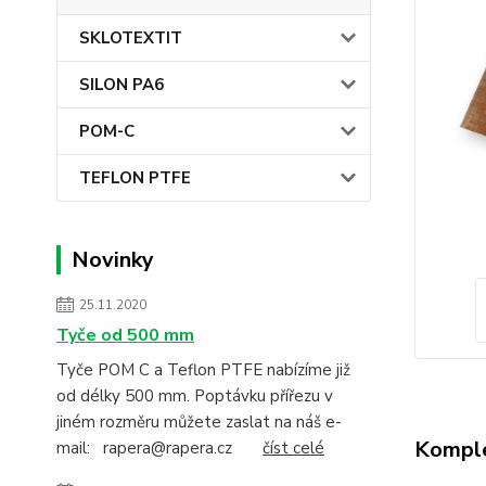
SKLOTEXTIT
SILON PA6
POM-C
TEFLON PTFE
Novinky
25.11.2020
Tyče od 500 mm
Tyče POM C a Teflon PTFE nabízíme již
od délky 500 mm. Poptávku přířezu v
jiném rozměru můžete zaslat na náš e-
Komple
mail: rapera@rapera.cz
číst celé