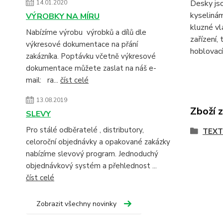
Desky jso
14.01.2020
kyselinám
VÝROBKY NA MÍRU
kluzné vl
Nabízíme výrobu výrobků a dílů dle
zařízení,
výkresové dokumentace na přání
hoblovací
zakázníka. Poptávku včetně výkresové
dokumentace můžete zaslat na náš e-
mail: ra...
číst celé
13.08.2019
Zboží 
SLEVY
Pro stálé odběratelé , distributory,
TEXT
celoroční objednávky a opakované zakázky
nabízíme slevový program. Jednoduchý
objednávkový systém a přehlednost ...
číst celé
Zobrazit všechny novinky