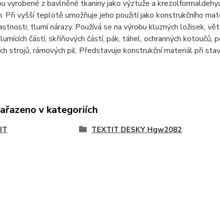
u vyrobené z bavlněné tkaniny jako výztuže a krezolformaldehyd
. Při vyšší teplotě umožňuje jeho použití jako konstrukčního mate
astnosti, tlumí nárazy. Používá se na výrobu kluzných ložisek, vět
 tlumících částí, skříňových částí, pák, táhel, ochranných kotoučů, 
ch strojů, rámových pil. Představuje konstrukční materiál při stav
zařazeno v kategoriích
IT
TEXTIT DESKY Hgw2082