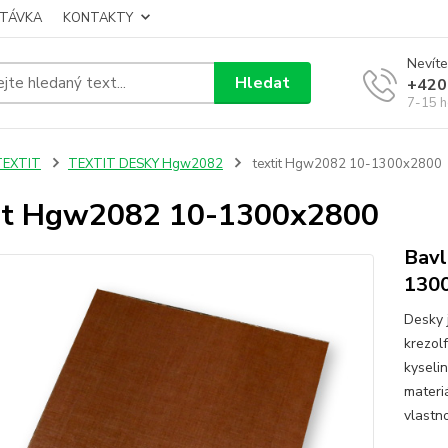
TÁVKA
KONTAKTY
Nevíte
Hledat
+420
7-15 h
TEXTIT
TEXTIT DESKY Hgw2082
textit Hgw2082 10-1300x2800
it Hgw2082 10-1300x2800
Bavl
130
Desky 
krezol
kyselin
materi
vlastno