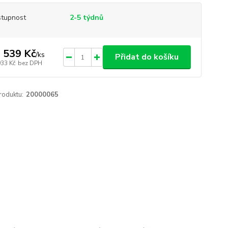
tupnost
2-5 týdnů
 539 Kč
/
ks
Přidat do košíku
933 Kč
bez DPH
roduktu:
20000065