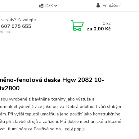
Přihlášení
CZK
 si rady? Zavolejte.
0
ks
 607 075 655
za
0,00 Kč
odina
něno-fenolová deska Hgw 2082 10-
0x2800
jsou vyrobené z bavlněné tkaniny jako výztuže a
formaldehydové živice jako pojiva. Dobrá odolnost vůči slabým
ám. Při vyšší teplotě umožňuje jeho použití jako konstrukčního
álu při stavbě strojů a zařízení. Má dobré mechanické a kluzné
sti, tlumí nárazy. Používá se na...
celý popis