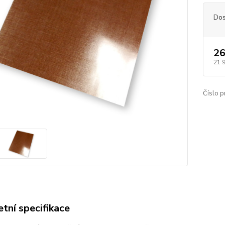
Dos
26
21 
Číslo p
tní specifikace