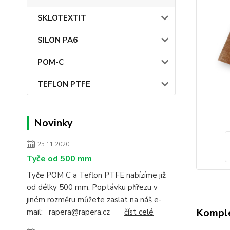
SKLOTEXTIT
SILON PA6
POM-C
TEFLON PTFE
Novinky
25.11.2020
Tyče od 500 mm
Tyče POM C a Teflon PTFE nabízíme již
od délky 500 mm. Poptávku přířezu v
jiném rozměru můžete zaslat na náš e-
Komple
mail: rapera@rapera.cz
číst celé