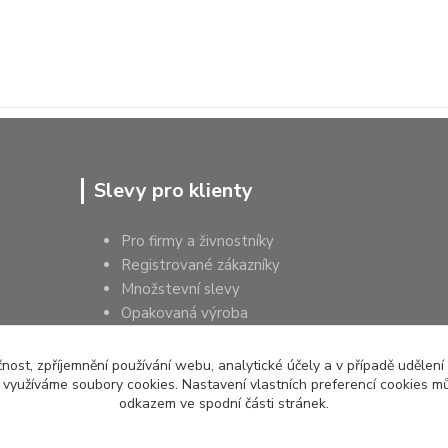
Slevy pro klienty
Pro firmy a živnostníky
Registrované zákazníky
Množstevní slevy
Opakovaná výroba
Pro školy a instituce
čnost, zpříjemnění používání webu, analytické účely a v případě udělení
y využíváme soubory cookies. Nastavení vlastních preferencí cookies mů
odkazem ve spodní části stránek.