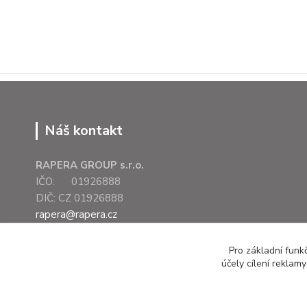
Náš kontakt
RAPERA GROUP s.r.o.
IČO: 01926888
DIČ: CZ 01926888
rapera@rapera.cz
+420 607 075 655
Pro základní funk
účely cílení reklam