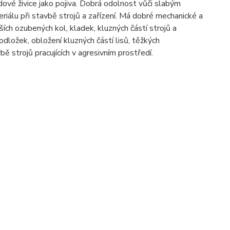
ové živice jako pojiva. Dobrá odolnost vůči slabým
riálu při stavbě strojů a zařízení. Má dobré mechanické a
ších ozubených kol, kladek, kluzných částí strojů a
podložek, obložení kluzných částí lisů, těžkých
bě strojů pracujících v agresivním prostředí.