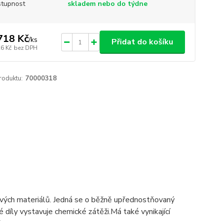
tupnost
skladem nebo do týdne
718 Kč
/
ks
Přidat do košíku
26 Kč
bez DPH
roduktu:
70000318
rových materiálů. Jedná se o běžně upřednostňovaný
ré díly vystavuje chemické zátěži.Má také vynikající