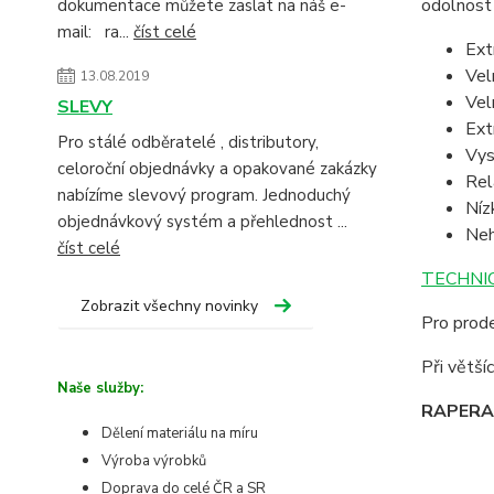
odolnost 
dokumentace můžete zaslat na náš e-
mail: ra...
číst celé
Ext
Vel
13.08.2019
Vel
SLEVY
Ext
Pro stálé odběratelé , distributory,
Vys
celoroční objednávky a opakované zakázky
Rel
nabízíme slevový program. Jednoduchý
Níz
objednávkový systém a přehlednost ...
Neh
číst celé
TECHNIC
Zobrazit všechny novinky
Pro prode
Při větš
Naše služby:
RAPERA -
Dělení materiálu na míru
Výroba výrobků
Doprava do celé ČR a SR