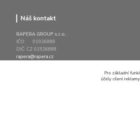
Náš kontakt
RAPERA GROUP s.r.o.
IČO: 01926888
DIČ: CZ 01926888
rapera@rapera.cz
+420 607 075 655
Pro základní funk
účely cílení reklam
Všechna práva vyhrazena RAPERA GROUP s.r.o.