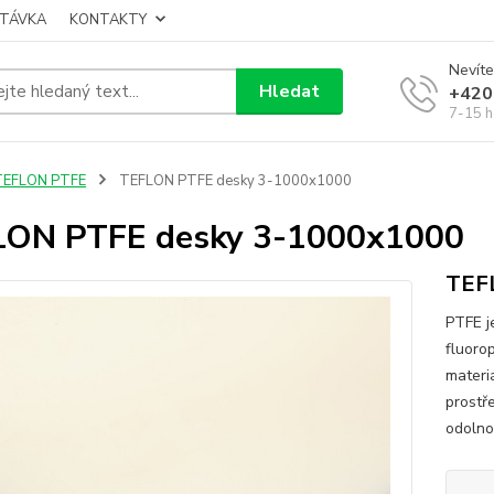
TÁVKA
KONTAKTY
Nevíte
Hledat
+420
7-15 h
TEFLON PTFE
TEFLON PTFE desky 3-1000x1000
LON PTFE desky 3-1000x1000
TEF
PTFE je
fluoro
materiá
prostře
odolnos