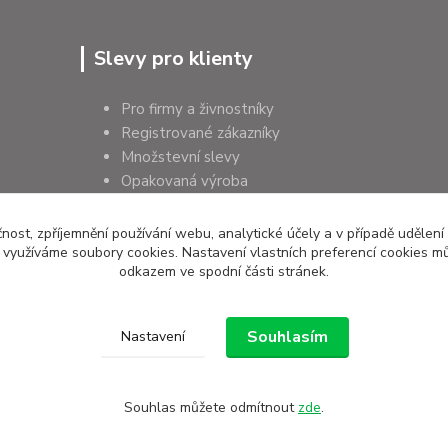
Slevy pro klienty
Pro firmy a živnostníky
Registrované zákazníky
Množstevní slevy
Opakovaná výroba
Pro školy a instituce
čnost, zpříjemnění používání webu, analytické účely a v případě udělení
y využíváme soubory cookies. Nastavení vlastních preferencí cookies mů
odkazem ve spodní části stránek.
Souhlasím
Nastavení
Souhlas můžete odmítnout
zde
.