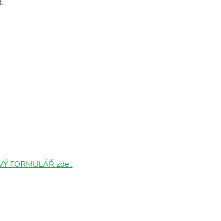
t.
Ý FORMULÁŘ zde .