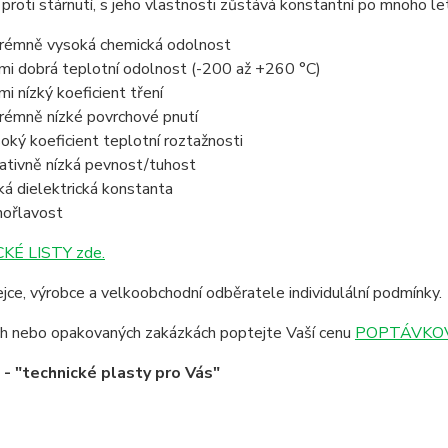
proti stárnutí, s jeho vlastnosti zůstává konstantní po mnoho le
rémně vysoká chemická odolnost
mi dobrá teplotní odolnost (-200 až +260 °C)
mi nízký koeficient tření
rémně nízké povrchové pnutí
oký koeficient teplotní roztažnosti
ativně nízká pevnost/tuhost
ká dielektrická konstanta
ořlavost
KÉ LISTY zde.
jce, výrobce a velkoobchodní odběratele individulální podmínky.
ích nebo opakovaných zakázkách poptejte Vaší cenu
POPTÁVKOV
 "technické plasty pro Vás"