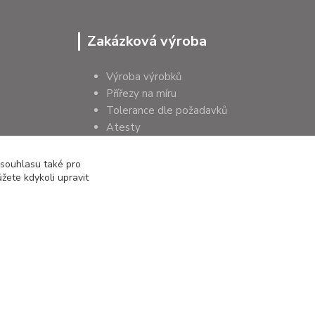
Zakázková výroba
Výroba výrobků
Přířezy na míru
Tolerance dle požadavků
Atesty
Poradenství
 souhlasu také pro
žete kdykoli upravit
Vytvořeno na
Eshop-rychle.cz