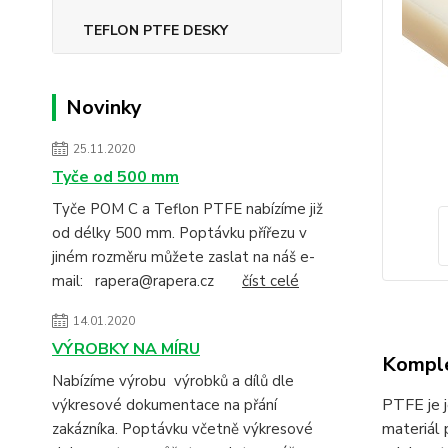
TEFLON PTFE DESKY
Novinky
25.11.2020
Tyče od 500 mm
Tyče POM C a Teflon PTFE nabízíme již
od délky 500 mm. Poptávku přířezu v
jiném rozměru můžete zaslat na náš e-
mail: rapera@rapera.cz
číst celé
14.01.2020
VÝROBKY NA MÍRU
Komple
Nabízíme výrobu výrobků a dílů dle
PTFE je j
výkresové dokumentace na přání
materiál 
zakázníka. Poptávku včetně výkresové