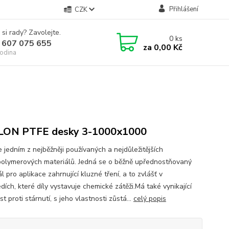
Přihlášení
CZK
 si rady? Zavolejte.
0
ks
 607 075 655
za
0,00 Kč
odina
LON PTFE desky 3-1000x1000
 jedním z nejběžněji používaných a nejdůležitějších
polymerových materiálů. Jedná se o běžně upřednostňovaný
l pro aplikace zahrnující kluzné tření, a to zvlášť v
dích, které díly vystavuje chemické zátěži.Má také vynikající
t proti stárnutí, s jeho vlastnosti zůstá...
celý popis