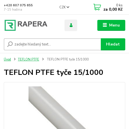
0
ks
+420 607 075 655
CZK
za
0,00 Kč
7-15 hodina
Menu
Hledat
Úvod
TEFLON PTFE
TEFLON PTFE tyče 15/1000
TEFLON PTFE tyče 15/1000