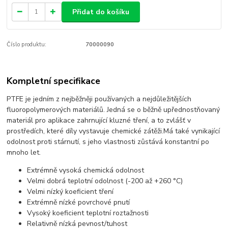
Přidat do košíku
Číslo produktu:
70000090
Kompletní specifikace
PTFE je jedním z nejběžněji používaných a nejdůležitějších
fluoropolymerových materiálů. Jedná se o běžně upřednostňovaný
materiál pro aplikace zahrnující kluzné tření, a to zvlášť v
prostředích, které díly vystavuje chemické zátěži.Má také vynikající
odolnost proti stárnutí, s jeho vlastnosti zůstává konstantní po
mnoho let.
Extrémně vysoká chemická odolnost
Velmi dobrá teplotní odolnost (-200 až +260 °C)
Velmi nízký koeficient tření
Extrémně nízké povrchové pnutí
Vysoký koeficient teplotní roztažnosti
Relativně nízká pevnost/tuhost