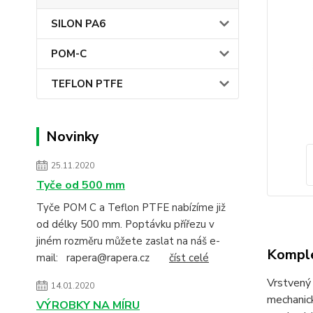
SILON PA6
POM-C
TEFLON PTFE
Novinky
25.11.2020
Tyče od 500 mm
Tyče POM C a Teflon PTFE nabízíme již
od délky 500 mm. Poptávku přířezu v
jiném rozměru můžete zaslat na náš e-
Komple
mail: rapera@rapera.cz
číst celé
Vrstvený 
14.01.2020
mechanick
VÝROBKY NA MÍRU