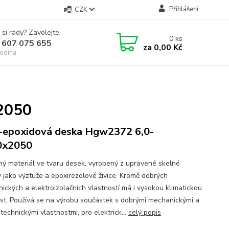
Přihlášení
CZK
 si rady? Zavolejte.
0
ks
 607 075 655
za
0,00 Kč
odina
2050
-epoxidová deska Hgw2372 6,0-
0x2050
ný materiál ve tvaru desek, vyrobený z upravené skelné
y jako výztuže a epoxirezolové živice. Kromě dobrých
ických a elektroizolačních vlastností má i vysokou klimatickou
st. Používá se na výrobu součástek s dobrými mechanickými a
technickými vlastnostmi, pro elektrick...
celý popis