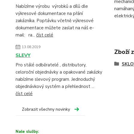
mechanick
Nabízíme výrobu výrobků a dílů dle
namáhanýc
výkresové dokumentace na přání
elektrický
zakázníka. Poptávku včetně výkresové
dokumentace můžete zaslat na náš e-
mail: ra...
číst celé
13.08.2019
Zboží 
SLEVY
SKLO
Pro stálé odběratelé , distributory,
celoroční objednávky a opakované zakázky
nabízíme slevový program. Jednoduchý
objednávkový systém a přehlednost ...
číst celé
Zobrazit všechny novinky
Naše služby: