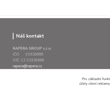
Náš kontakt
RAPERA GROUP s.r.o.
IČO: 01926888
DIČ: CZ 01926888
rapera@rapera.cz
+420 607 075 655
Pro základní funk
účely cílení reklam