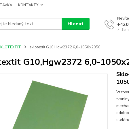
TÁVKA
KONTAKTY
Nevíte
Hledat
+420
7-15 h
SKLOTEXTIT
sklotextit G10,Hgw2372 6,0-1050x2050
textit G10,Hgw2372 6,0-1050x
Sklo
105
Vrstve
tkanin
mechan
odolno
elektro