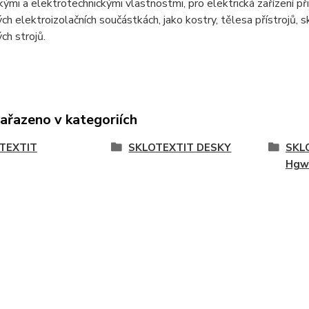
ými a elektrotechnickými vlastnostmi, pro elektrická zařízení př
h elektroizolačních součástkách, jako kostry, tělesa přístrojů, 
ch strojů.
zařazeno v kategoriích
TEXTIT
SKLOTEXTIT DESKY
SKL
Hgw