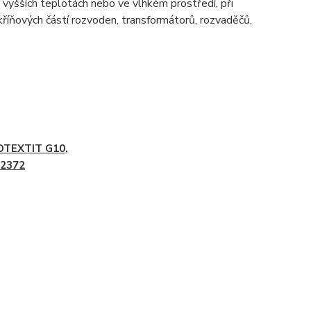
i vyšších teplotách nebo ve vlhkém prostředí, při
skříňových částí rozvoden, transformátorů, rozvaděčů,
OTEXTIT G10,
2372