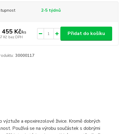
tupnost
2-5 týdnů
 455 Kč
/
ks
Přidat do košíku
67 Kč
bez DPH
roduktu:
30000117
o výztuže a epoxirezolové živice. Kromě dobrých
lnost. Používá se na výrobu součástek s dobrými