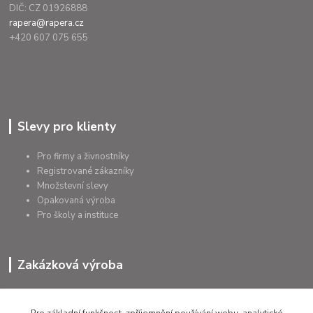
DIČ: CZ 01926888
rapera@rapera.cz
+420 607 075 655
Slevy pro klienty
Pro firmy a živnostníky
Registrované zákazníky
Množstevní slevy
Opakovaná výroba
Pro školy a instituce
Zakázková výroba
Výroba výrobků
Přířezy na míru