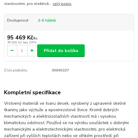
vlastnostmi, pro elektrick...
celý popis
Dostupnost
2-5 týdnů
95 469 Kč
/
ks
78 900 Kč
bez DPH
Přidat do košíku
Číslo produktu:
30000237
Kompletní specifikace
Vrstvený materiál ve tvaru desek, vyrobený z upravené skelné
tkaniny jako výztuže a epoxirezolové živice. Kromě dobrých
mechanických a elektroizolačních vlastností má i vysokou
klimatickou odolnost. Používá se na výrobu součástek s dobrými
mechanickými a elektrotechnickými vlastnostmi, pro elektrická
zařízení při vyšších teplotách nebo ve vlhkém prostředí, při