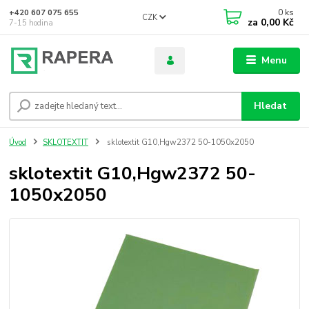
0
ks
+420 607 075 655
CZK
za
0,00 Kč
7-15 hodina
Menu
Hledat
Úvod
SKLOTEXTIT
sklotextit G10,Hgw2372 50-1050x2050
sklotextit G10,Hgw2372 50-
1050x2050