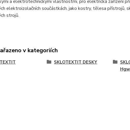
ými a elektrotechnickými vlastnostmi, pro elektrická zařízení př
h elektroizolačních součástkách, jako kostry, tělesa přístrojů, 
ch strojů.
zařazeno v kategoriích
TEXTIT
SKLOTEXTIT DESKY
SKL
Hgw