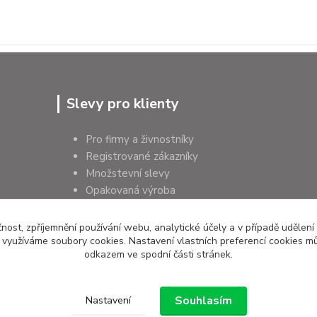
Slevy pro klienty
Pro firmy a živnostníky
Registrované zákazníky
Množstevní slevy
Opakovaná výroba
Pro školy a instituce
čnost, zpříjemnění používání webu, analytické účely a v případě udělení
y využíváme soubory cookies. Nastavení vlastních preferencí cookies mů
odkazem ve spodní části stránek.
Souhlasím
Nastavení