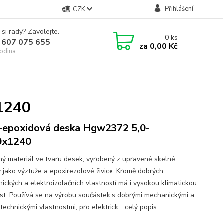
Přihlášení
CZK
 si rady? Zavolejte.
0
ks
 607 075 655
za
0,00 Kč
odina
1240
-epoxidová deska Hgw2372 5,0-
0x1240
ný materiál ve tvaru desek, vyrobený z upravené skelné
y jako výztuže a epoxirezolové živice. Kromě dobrých
ických a elektroizolačních vlastností má i vysokou klimatickou
st. Používá se na výrobu součástek s dobrými mechanickými a
technickými vlastnostmi, pro elektrick...
celý popis