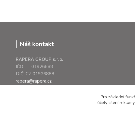
Náš kontakt
RAPERA GROUP s.r.o.
IČO: 01926888
DIČ: CZ 01926888
rapera@rapera.cz
+420 607 075 655
Pro základní funk
účely cílení reklam