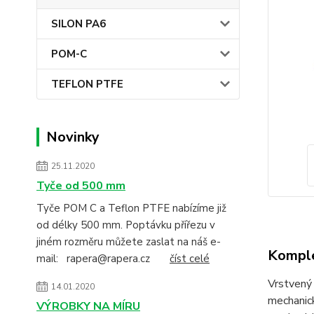
SILON PA6
POM-C
TEFLON PTFE
Novinky
25.11.2020
Tyče od 500 mm
Tyče POM C a Teflon PTFE nabízíme již
od délky 500 mm. Poptávku přířezu v
jiném rozměru můžete zaslat na náš e-
Komple
mail: rapera@rapera.cz
číst celé
Vrstvený 
14.01.2020
mechanick
VÝROBKY NA MÍRU