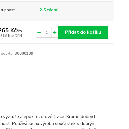
tupnost
2-5 týdnů
265 Kč
/
ks
Přidat do košíku
78 Kč
bez DPH
roduktu:
30000109
o výztuže a epoxirezolové živice. Kromě dobrých
lnost. Používá se na výrobu součástek s dobrými