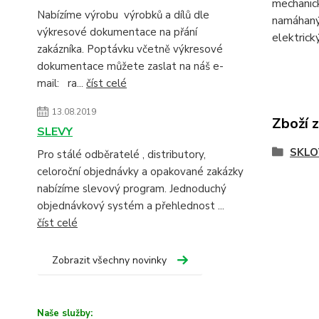
mechanick
Nabízíme výrobu výrobků a dílů dle
namáhanýc
výkresové dokumentace na přání
elektrický
zakázníka. Poptávku včetně výkresové
dokumentace můžete zaslat na náš e-
mail: ra...
číst celé
13.08.2019
Zboží 
SLEVY
SKLO
Pro stálé odběratelé , distributory,
celoroční objednávky a opakované zakázky
nabízíme slevový program. Jednoduchý
objednávkový systém a přehlednost ...
číst celé
Zobrazit všechny novinky
Naše služby: