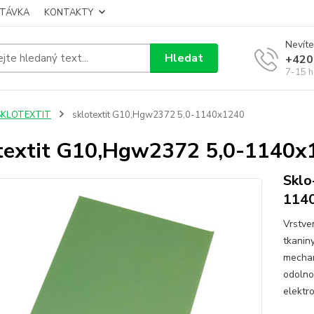
TÁVKA
KONTAKTY
Nevíte
Hledat
+420
7-15 h
SKLOTEXTIT
sklotextit G10,Hgw2372 5,0-1140x1240
textit G10,Hgw2372 5,0-1140x
Sklo
114
Vrstve
tkanin
mechan
odolno
elektro