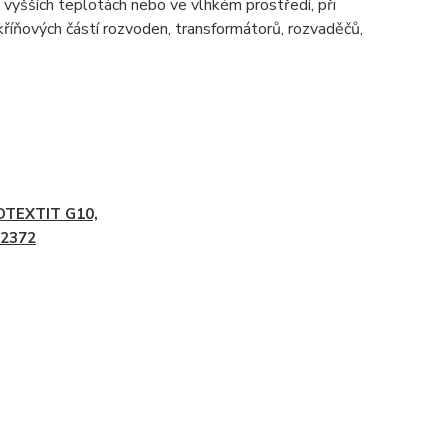
i vyšších teplotách nebo ve vlhkém prostředí, při
skříňových částí rozvoden, transformátorů, rozvaděčů,
OTEXTIT G10,
2372