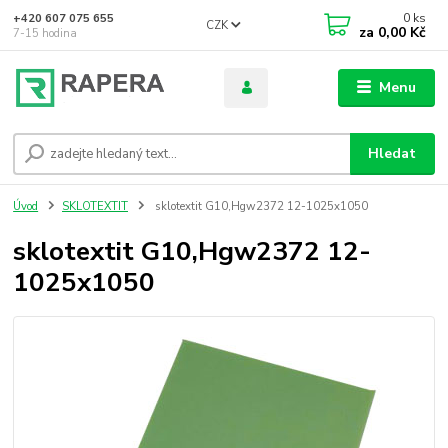
0
ks
+420 607 075 655
CZK
za
0,00 Kč
7-15 hodina
Menu
Hledat
Úvod
SKLOTEXTIT
sklotextit G10,Hgw2372 12-1025x1050
sklotextit G10,Hgw2372 12-
1025x1050