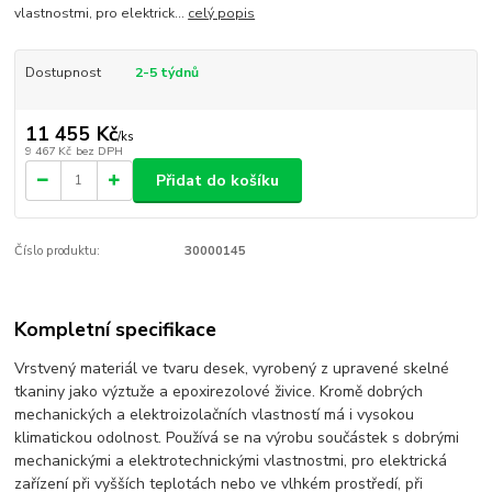
vlastnostmi, pro elektrick...
celý popis
Dostupnost
2-5 týdnů
11 455 Kč
/
ks
9 467 Kč
bez DPH
Přidat do košíku
Číslo produktu:
30000145
Kompletní specifikace
Vrstvený materiál ve tvaru desek, vyrobený z upravené skelné
tkaniny jako výztuže a epoxirezolové živice. Kromě dobrých
mechanických a elektroizolačních vlastností má i vysokou
klimatickou odolnost. Používá se na výrobu součástek s dobrými
mechanickými a elektrotechnickými vlastnostmi, pro elektrická
zařízení při vyšších teplotách nebo ve vlhkém prostředí, při