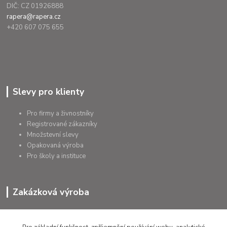
DIČ: CZ 01926888
rapera@rapera.cz
+420 607 075 655
Slevy pro klienty
Pro firmy a živnostníky
Registrované zákazníky
Množstevní slevy
Opakovaná výroba
Pro školy a instituce
Zakázková výroba
Výroba výrobků
Přířezy na míru