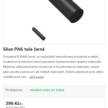
Silon PA6 tyče černé
Polyamid 6 (PA6) černý- je nejčastější extrudovaný polyamid a nabízí
vyváženou kombinaci všech typických vlastností této skupiny materiálů.
Můžeme zdůraznit tlumící vlastnosti a houževnatost materiálu, stejně
jako vysokou pevnost i při nízkých teplotách. Dobrá odolnost proti otěru,
zvláště proti smy...
celý popis
Dostupnost
skladem nebo do týdne
396 Kč
/
ks
327 Kč
bez DPH