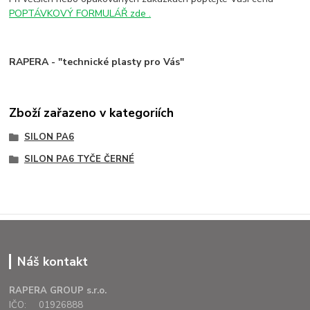
POPTÁVKOVÝ FORMULÁŘ zde .
RAPERA - "technické plasty pro Vás"
Zboží zařazeno v kategoriích
SILON PA6
SILON PA6 TYČE ČERNÉ
Náš kontakt
RAPERA GROUP s.r.o.
IČO: 01926888