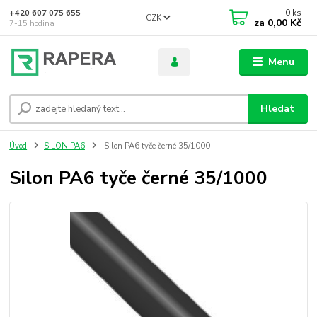
0
ks
+420 607 075 655
CZK
za
0,00 Kč
7-15 hodina
Menu
Hledat
Úvod
SILON PA6
Silon PA6 tyče černé 35/1000
Silon PA6 tyče černé 35/1000