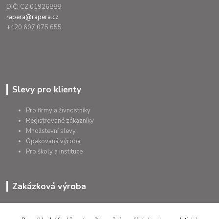
DIČ: CZ 01926888
rapera@rapera.cz
+420 607 075 655
Slevy pro klienty
Pro firmy a živnostníky
Registrované zákazníky
Množstevní slevy
Opakovaná výroba
Pro školy a instituce
Zakázková výroba
Výroba výrobků
Přířezy na míru