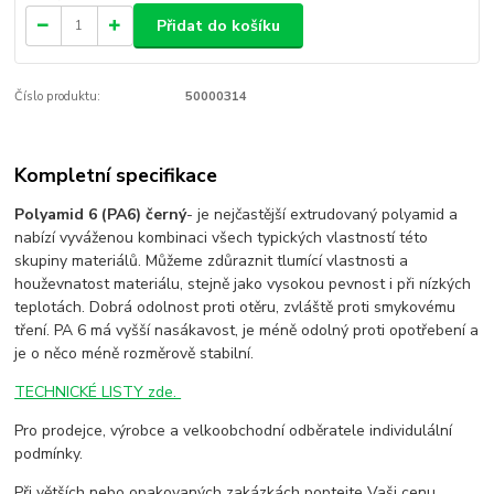
Přidat do košíku
Číslo produktu:
50000314
Kompletní specifikace
Polyamid 6 (PA6) černý
- je nejčastější extrudovaný polyamid a
nabízí vyváženou kombinaci všech typických vlastností této
skupiny materiálů. Můžeme zdůraznit tlumící vlastnosti a
houževnatost materiálu, stejně jako vysokou pevnost i při nízkých
teplotách. Dobrá odolnost proti otěru, zvláště proti smykovému
tření. PA 6 má vyšší nasákavost, je méně odolný proti opotřebení a
je o něco méně rozměrově stabilní.
TECHNICKÉ LISTY zde.
Pro prodejce, výrobce a velkoobchodní odběratele individulální
podmínky.
Při větších nebo opakovaných zakázkách poptejte Vaši cenu