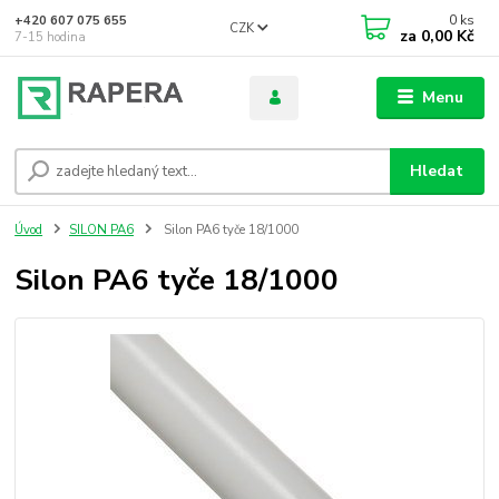
0
ks
+420 607 075 655
CZK
za
0,00 Kč
7-15 hodina
Menu
Hledat
Úvod
SILON PA6
Silon PA6 tyče 18/1000
Silon PA6 tyče 18/1000