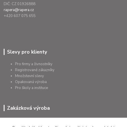
DIČ: CZ 01926888
rapera@rapera.cz
+420 607 075 655
Slevy pro klienty
Pro firmy a živnostníky
Registrované zákazníky
Množstevní slevy
Opakovaná výroba
Pro školy a instituce
Zakázková výroba
Výroba výrobků
Přířezy na míru