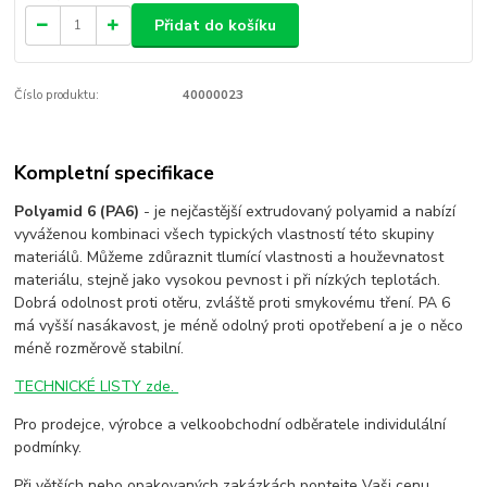
Přidat do košíku
Číslo produktu:
40000023
Kompletní specifikace
Polyamid 6 (PA6)
- je nejčastější extrudovaný polyamid a nabízí
vyváženou kombinaci všech typických vlastností této skupiny
materiálů. Můžeme zdůraznit tlumící vlastnosti a houževnatost
materiálu, stejně jako vysokou pevnost i při nízkých teplotách.
Dobrá odolnost proti otěru, zvláště proti smykovému tření. PA 6
má vyšší nasákavost, je méně odolný proti opotřebení a je o něco
méně rozměrově stabilní.
TECHNICKÉ LISTY zde.
Pro prodejce, výrobce a velkoobchodní odběratele individulální
podmínky.
Při větších nebo opakovaných zakázkách poptejte Vaši cenu