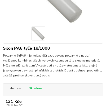
Silon PA6 tyče 18/1000
Polyamid 6 (PA6) - je nejčastější extrudovaný polyamid a nabízí
vyváženou kombinaci všech typických vlastností této skupiny materiálů.
Můžeme zdůraznit tlumící vlastnosti a houževnatost materiálu, stejně
jako vysokou pevnost i při nízkých teplotách. Dobrá odolnost proti otěru,
zvláště proti smykové...
celý popis
Dostupnost
Skladem
131 Kč
/
ks
108 Kč
bez DPH