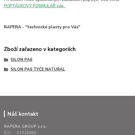
POPTÁVKOVÝ FORMULÁŘ zde .
RAPERA - "technické plasty pro Vás"
Zboží zařazeno v kategoriích
SILON PA6
SILON PA6 TYČE NATURAL
Náš kontakt
RAPERA GROUP s.r.o.
IČO: 01926888