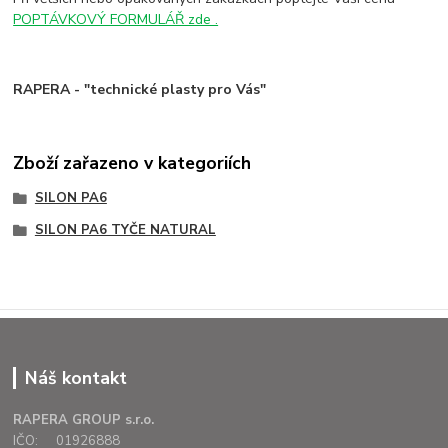
POPTÁVKOVÝ FORMULÁŘ zde .
RAPERA - "technické plasty pro Vás"
Zboží zařazeno v kategoriích
SILON PA6
SILON PA6 TYČE NATURAL
Náš kontakt
RAPERA GROUP s.r.o.
IČO: 01926888