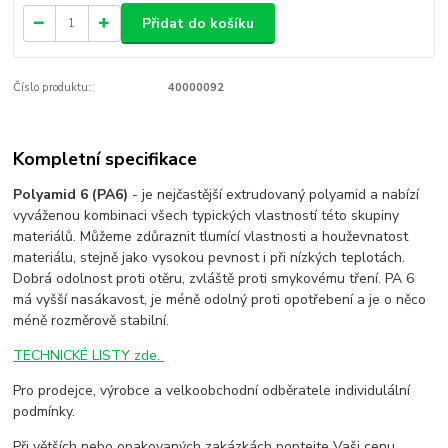
Přidat do košíku
Číslo produktu:
40000092
Kompletní specifikace
Polyamid 6 (PA6)
- je nejčastější extrudovaný polyamid a nabízí
vyváženou kombinaci všech typických vlastností této skupiny
materiálů. Můžeme zdůraznit tlumící vlastnosti a houževnatost
materiálu, stejně jako vysokou pevnost i při nízkých teplotách.
Dobrá odolnost proti otěru, zvláště proti smykovému tření. PA 6
má vyšší nasákavost, je méně odolný proti opotřebení a je o něco
méně rozměrově stabilní.
TECHNICKÉ LISTY zde.
Pro prodejce, výrobce a velkoobchodní odběratele individulální
podmínky.
Při větších nebo opakovaných zakázkách poptejte Vaši cenu