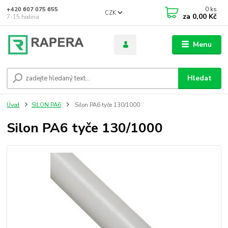
0
ks
+420 607 075 655
CZK
za
0,00 Kč
7-15 hodina
Menu
Hledat
Úvod
SILON PA6
Silon PA6 tyče 130/1000
Silon PA6 tyče 130/1000