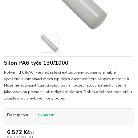
Silon PA6 tyče 130/1000
Polyamid 6 (PA6) - je nejčastější extrudovaný polyamid a nabízí
vyváženou kombinaci všech typických vlastností této skupiny materiálů.
Můžeme zdůraznit tlumící vlastnosti a houževnatost materiálu, stejně
jako vysokou pevnost i při nízkých teplotách. Dobrá odolnost proti otěru,
zvláště proti smykové...
celý popis
Dostupnost
Skladem
6 572 Kč
/
ks
5 431 Kč
bez DPH