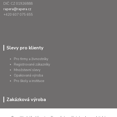
DIČ: CZ 01926888
rapera@rapera.cz
+420 607 075 655
Slevy pro klienty
Pro firmy a živnostníky
Registrované zákazníky
Množstevní slevy
Opakovaná výroba
Pro školy a instituce
Zakázková výroba
Výroba výrobků
Přířezy na míru