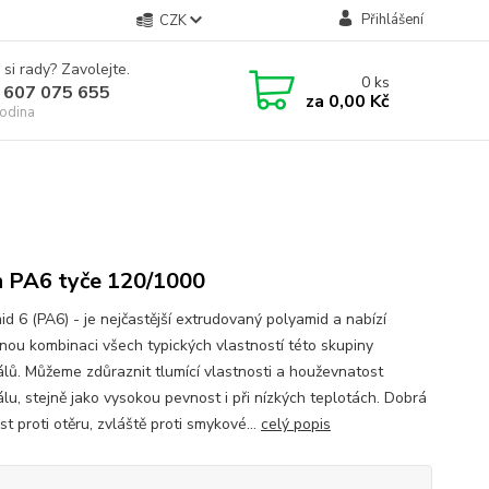
Přihlášení
CZK
 si rady? Zavolejte.
0
ks
 607 075 655
za
0,00 Kč
odina
n PA6 tyče 120/1000
id 6 (PA6) - je nejčastější extrudovaný polyamid a nabízí
nou kombinaci všech typických vlastností této skupiny
álů. Můžeme zdůraznit tlumící vlastnosti a houževnatost
álu, stejně jako vysokou pevnost i při nízkých teplotách. Dobrá
t proti otěru, zvláště proti smykové...
celý popis