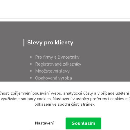
Slevy pro klienty
Pro firmy a živnostníky
Registrované zákazníky
Množstevní slevy
Opakovaná výroba
Pro školy a instituce
čnost, zpříjemnění používání webu, analytické účely a v případě udělení
y využíváme soubory cookies. Nastavení vlastních preferencí cookies mů
odkazem ve spodní části stránek.
Souhlasím
Nastavení