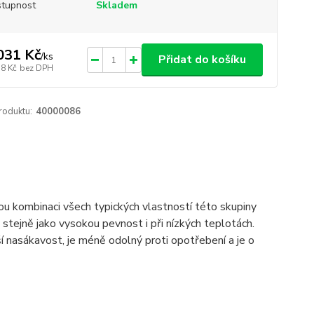
tupnost
Skladem
031 Kč
/
ks
Přidat do košíku
58 Kč
bez DPH
roduktu:
40000086
nou kombinaci všech typických vlastností této skupiny
stejně jako vysokou pevnost i při nízkých teplotách.
 nasákavost, je méně odolný proti opotřebení a je o