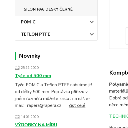
SILON PA6 DESKY ČERNÉ
POM-C
TEFLON PTFE
Novinky
25.11.2020
Komple
Tyče od 500 mm
Polyami
Tyče POM C a Teflon PTFE nabízíme již
materiálů
od délky 500 mm. Poptávku přířezu v
Dobrá odo
jiném rozměru můžete zaslat na náš e-
něco mén
mail: rapera@rapera.cz
číst celé
TECHNIC
14.01.2020
VÝROBKY NA MÍRU
Pro prode