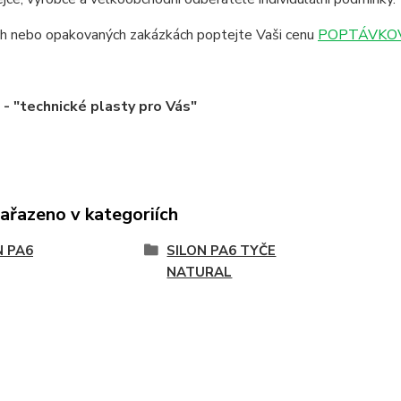
ích nebo opakovaných zakázkách poptejte Vaši cenu
POPTÁVKOV
 "technické plasty pro Vás"
zařazeno v kategoriích
N PA6
SILON PA6 TYČE
NATURAL