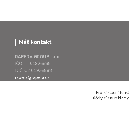
Náš kontakt
RAPERA GROUP s.r.o.
IČO: 01926888
DIČ: CZ 01926888
rapera@rapera.cz
+420 607 075 655
Pro základní funk
účely cílení reklam