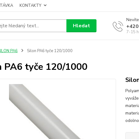
TÁVKA
KONTAKTY
Nevíte
Hledat
+420
7-15 h
SILON PA6
Silon PA6 tyče 120/1000
n PA6 tyče 120/1000
Silo
Polyam
vyváže
materi
materi
odolnos