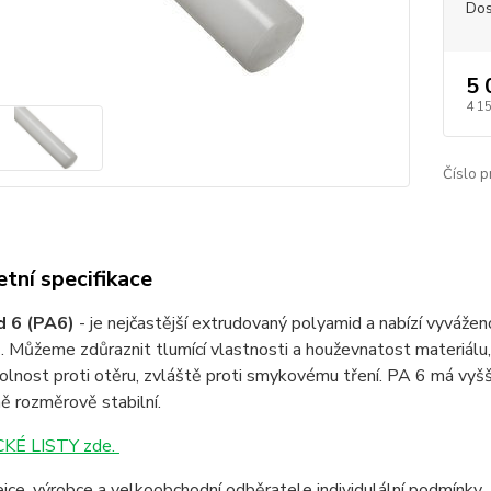
Dos
5 
4 1
Číslo p
tní specifikace
d 6 (PA6)
- je nejčastější extrudovaný polyamid a nabízí vyváže
. Můžeme zdůraznit tlumící vlastnosti a houževnatost materiálu, 
lnost proti otěru, zvláště proti smykovému tření. PA 6 má vyšší
ě rozměrově stabilní.
KÉ LISTY zde.
jce, výrobce a velkoobchodní odběratele individulální podmínky.