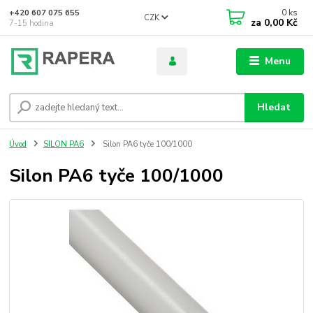
0
ks
+420 607 075 655
CZK
za
0,00 Kč
7-15 hodina
Menu
Hledat
Úvod
SILON PA6
Silon PA6 tyče 100/1000
Silon PA6 tyče 100/1000