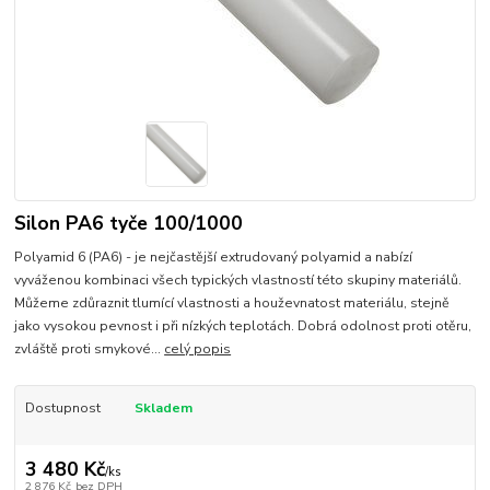
Silon PA6 tyče 100/1000
Polyamid 6 (PA6) - je nejčastější extrudovaný polyamid a nabízí
vyváženou kombinaci všech typických vlastností této skupiny materiálů.
Můžeme zdůraznit tlumící vlastnosti a houževnatost materiálu, stejně
jako vysokou pevnost i při nízkých teplotách. Dobrá odolnost proti otěru,
zvláště proti smykové...
celý popis
Dostupnost
Skladem
3 480 Kč
/
ks
2 876 Kč
bez DPH