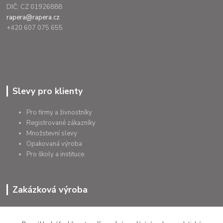
DIČ: CZ 01926888
rapera@rapera.cz
+420 607 075 655
Slevy pro klienty
Pro firmy a živnostníky
Registrované zákazníky
Množstevní slevy
Opakovaná výroba
Pro školy a instituce
Zakázková výroba
Výroba výrobků
Přířezy na míru