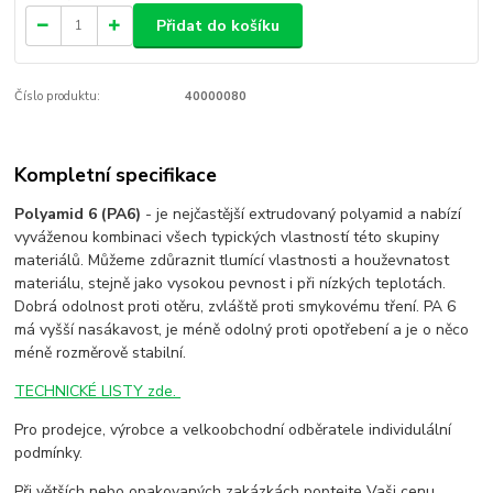
Přidat do košíku
Číslo produktu:
40000080
Kompletní specifikace
Polyamid 6 (PA6)
- je nejčastější extrudovaný polyamid a nabízí
vyváženou kombinaci všech typických vlastností této skupiny
materiálů. Můžeme zdůraznit tlumící vlastnosti a houževnatost
materiálu, stejně jako vysokou pevnost i při nízkých teplotách.
Dobrá odolnost proti otěru, zvláště proti smykovému tření. PA 6
má vyšší nasákavost, je méně odolný proti opotřebení a je o něco
méně rozměrově stabilní.
TECHNICKÉ LISTY zde.
Pro prodejce, výrobce a velkoobchodní odběratele individulální
podmínky.
Při větších nebo opakovaných zakázkách poptejte Vaši cenu