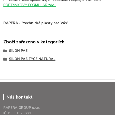
POPTÁVKOVÝ FORMULÁŘ zde .
RAPERA - "technické plasty pro Vás"
Zboží zařazeno v kategoriích
SILON PA6
SILON PA6 TYČE NATURAL
Náš kontakt
RAPERA GROUP s.r.o.
IČO: 01926888