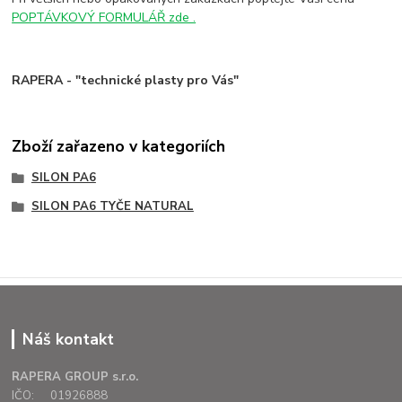
POPTÁVKOVÝ FORMULÁŘ zde .
RAPERA - "technické plasty pro Vás"
Zboží zařazeno v kategoriích
SILON PA6
SILON PA6 TYČE NATURAL
Náš kontakt
RAPERA GROUP s.r.o.
IČO: 01926888