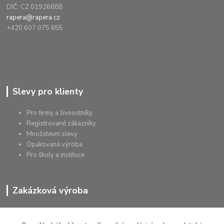
DIČ: CZ 01926888
rapera@rapera.cz
+420 607 075 655
Slevy pro klienty
Pro firmy a živnostníky
Registrované zákazníky
Množstevní slevy
Opakovaná výroba
Pro školy a instituce
Zakázková výroba
Výroba výrobků
Přířezy na míru