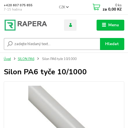
0
ks
+420 607 075 655
CZK
za
0,00 Kč
7-15 hodina
Menu
Hledat
Úvod
SILON PA6
Silon PA6 tyče 10/1000
Silon PA6 tyče 10/1000