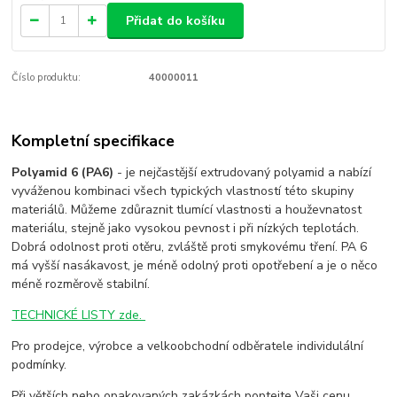
Přidat do košíku
Číslo produktu:
40000011
Kompletní specifikace
Polyamid 6 (PA6)
- je nejčastější extrudovaný polyamid a nabízí
vyváženou kombinaci všech typických vlastností této skupiny
materiálů. Můžeme zdůraznit tlumící vlastnosti a houževnatost
materiálu, stejně jako vysokou pevnost i při nízkých teplotách.
Dobrá odolnost proti otěru, zvláště proti smykovému tření. PA 6
má vyšší nasákavost, je méně odolný proti opotřebení a je o něco
méně rozměrově stabilní.
TECHNICKÉ LISTY zde.
Pro prodejce, výrobce a velkoobchodní odběratele individulální
podmínky.
Při větších nebo opakovaných zakázkách poptejte Vaši cenu