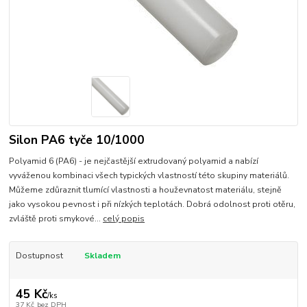
Silon PA6 tyče 10/1000
Polyamid 6 (PA6) - je nejčastější extrudovaný polyamid a nabízí
vyváženou kombinaci všech typických vlastností této skupiny materiálů.
Můžeme zdůraznit tlumící vlastnosti a houževnatost materiálu, stejně
jako vysokou pevnost i při nízkých teplotách. Dobrá odolnost proti otěru,
zvláště proti smykové...
celý popis
Dostupnost
Skladem
45 Kč
/
ks
37 Kč
bez DPH