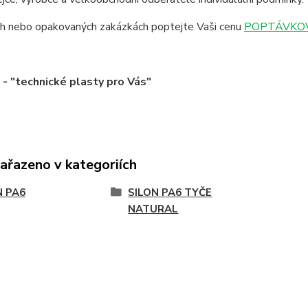
ích nebo opakovaných zakázkách poptejte Vaši cenu
POPTÁVKOV
 "technické plasty pro Vás"
zařazeno v kategoriích
N PA6
SILON PA6 TYČE
NATURAL