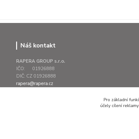
Náš kontakt
RAPERA GROUP s.r.o.
IČO: 01926888
DIČ: CZ 01926888
rapera@rapera.cz
+420 607 075 655
Pro základní funk
účely cílení reklam