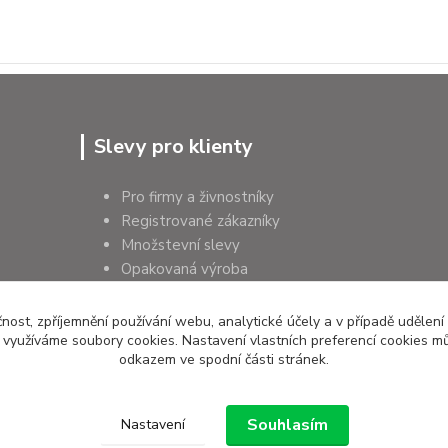
Slevy pro klienty
Pro firmy a živnostníky
Registrované zákazníky
Množstevní slevy
Opakovaná výroba
Pro školy a instituce
čnost, zpříjemnění používání webu, analytické účely a v případě udělení
y využíváme soubory cookies. Nastavení vlastních preferencí cookies mů
odkazem ve spodní části stránek.
Souhlasím
Nastavení