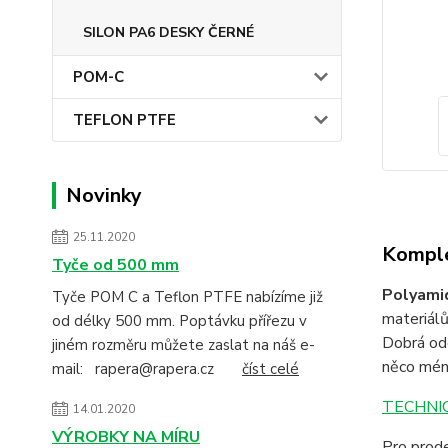
SILON PA6 DESKY ČERNÉ
POM-C
TEFLON PTFE
Novinky
25.11.2020
Komple
Tyče od 500 mm
Polyami
Tyče POM C a Teflon PTFE nabízíme již
materiálů
od délky 500 mm. Poptávku přířezu v
Dobrá odo
jiném rozměru můžete zaslat na náš e-
něco mén
mail: rapera@rapera.cz
číst celé
TECHNIC
14.01.2020
VÝROBKY NA MÍRU
Pro prode