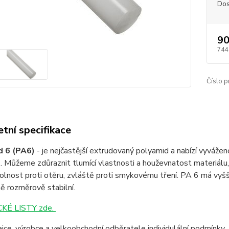
Dos
90
744
Číslo p
tní specifikace
d 6 (PA6)
- je nejčastější extrudovaný polyamid a nabízí vyváže
. Můžeme zdůraznit tlumící vlastnosti a houževnatost materiálu, 
lnost proti otěru, zvláště proti smykovému tření. PA 6 má vyšší
ě rozměrově stabilní.
KÉ LISTY zde.
jce, výrobce a velkoobchodní odběratele individulální podmínky.