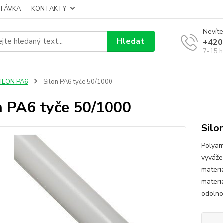
TÁVKA
KONTAKTY
Nevíte
Hledat
+420
7-15 h
SILON PA6
Silon PA6 tyče 50/1000
n PA6 tyče 50/1000
Silo
Polyam
vyváže
materi
materi
odolnos