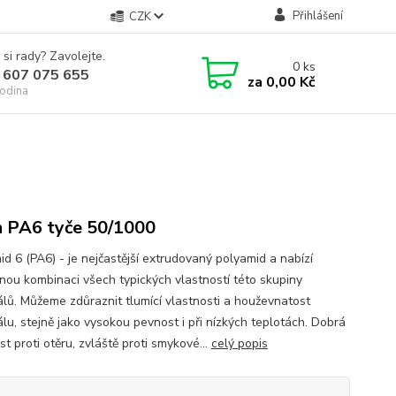
Přihlášení
CZK
 si rady? Zavolejte.
0
ks
 607 075 655
za
0,00 Kč
odina
n PA6 tyče 50/1000
id 6 (PA6) - je nejčastější extrudovaný polyamid a nabízí
nou kombinaci všech typických vlastností této skupiny
álů. Můžeme zdůraznit tlumící vlastnosti a houževnatost
álu, stejně jako vysokou pevnost i při nízkých teplotách. Dobrá
t proti otěru, zvláště proti smykové...
celý popis