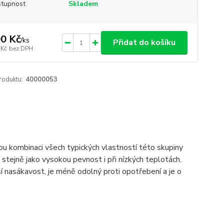
tupnost
Skladem
0 Kč
/
ks
Přidat do košíku
 Kč
bez DPH
roduktu:
40000053
nou kombinaci všech typických vlastností této skupiny
stejně jako vysokou pevnost i při nízkých teplotách.
 nasákavost, je méně odolný proti opotřebení a je o