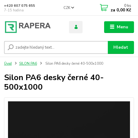
0
ks
+420 607 075 655
CZK
za
0,00 Kč
7-15 hodina
Menu
Hledat
Úvod
SILON PA6
Silon PA6 desky černé 40-500x1000
Silon PA6 desky černé 40-
500x1000