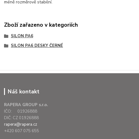
méně rozměrově stabilní.
Zboží zařazeno v kategoriích
SILON PA6
SILON PA6 DESKY ČERNÉ
Náš kontakt
RAPERA GROUP s.r.o.
IČO: 01926888
DIČ: CZ 01926888
rapera@rapera.cz
+420 607 075 655