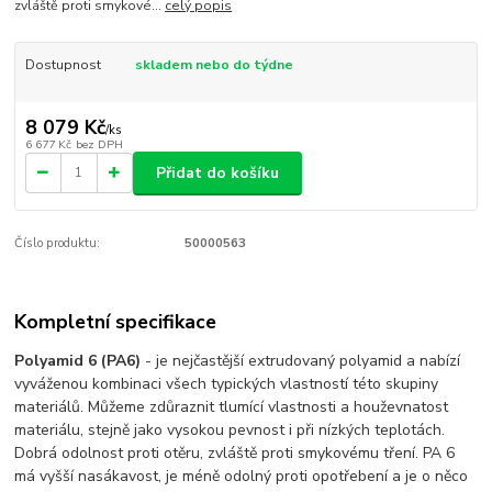
zvláště proti smykové...
celý popis
Dostupnost
skladem nebo do týdne
8 079 Kč
/
ks
6 677 Kč
bez DPH
Přidat do košíku
Číslo produktu:
50000563
Kompletní specifikace
Polyamid 6 (PA6)
- je nejčastější extrudovaný polyamid a nabízí
vyváženou kombinaci všech typických vlastností této skupiny
materiálů. Můžeme zdůraznit tlumící vlastnosti a houževnatost
materiálu, stejně jako vysokou pevnost i při nízkých teplotách.
Dobrá odolnost proti otěru, zvláště proti smykovému tření. PA 6
má vyšší nasákavost, je méně odolný proti opotřebení a je o něco