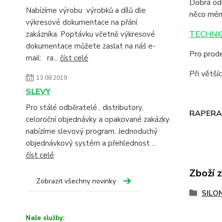
Dobrá odo
Nabízíme výrobu výrobků a dílů dle
něco mén
výkresové dokumentace na přání
TECHNIC
zakázníka. Poptávku včetně výkresové
dokumentace můžete zaslat na náš e-
Pro prode
mail: ra...
číst celé
Při větš
13.08.2019
SLEVY
Pro stálé odběratelé , distributory,
RAPERA -
celoroční objednávky a opakované zakázky
nabízíme slevový program. Jednoduchý
objednávkový systém a přehlednost ...
číst celé
Zboží 
Zobrazit všechny novinky
SILO
Naše služby: