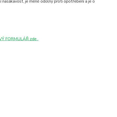
 nasákavost, je méně odolný proti opotřebení a je o
Ý FORMULÁŘ zde .