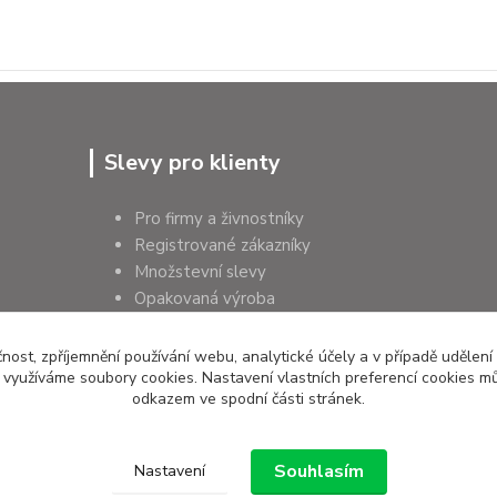
Slevy pro klienty
Pro firmy a živnostníky
Registrované zákazníky
Množstevní slevy
Opakovaná výroba
Pro školy a instituce
čnost, zpříjemnění používání webu, analytické účely a v případě udělení
y využíváme soubory cookies. Nastavení vlastních preferencí cookies mů
odkazem ve spodní části stránek.
Souhlasím
Nastavení