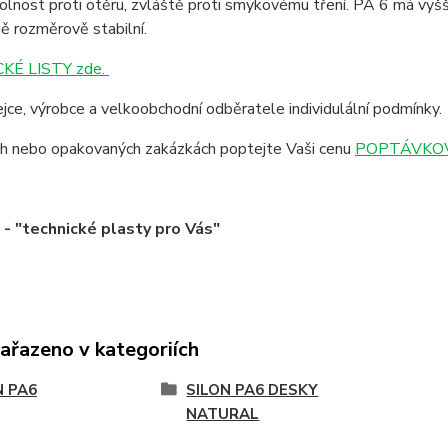
lnost proti otěru, zvláště proti smykovému tření. PA 6 má vyšší
ě rozměrově stabilní.
KÉ LISTY zde.
jce, výrobce a velkoobchodní odběratele individulální podmínky.
ích nebo opakovaných zakázkách poptejte Vaši cenu
POPTÁVKOV
 "technické plasty pro Vás"
zařazeno v kategoriích
N PA6
SILON PA6 DESKY
NATURAL