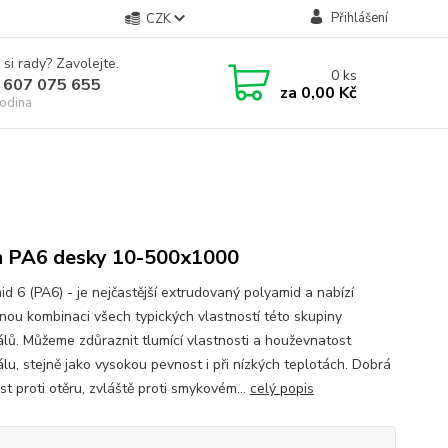
Přihlášení
CZK
 si rady? Zavolejte.
0
ks
 607 075 655
za
0,00 Kč
odina
n PA6 desky 10-500x1000
id 6 (PA6) - je nejčastější extrudovaný polyamid a nabízí
nou kombinaci všech typických vlastností této skupiny
álů. Můžeme zdůraznit tlumící vlastnosti a houževnatost
álu, stejně jako vysokou pevnost i při nízkých teplotách. Dobrá
t proti otěru, zvláště proti smykovém...
celý popis