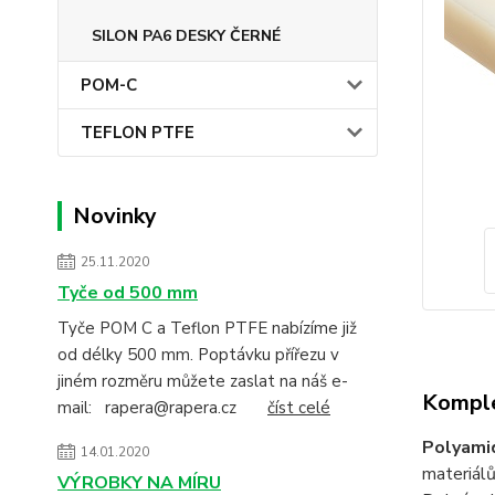
SILON PA6 DESKY ČERNÉ
POM-C
TEFLON PTFE
Novinky
25.11.2020
Tyče od 500 mm
Tyče POM C a Teflon PTFE nabízíme již
od délky 500 mm. Poptávku přířezu v
jiném rozměru můžete zaslat na náš e-
Komple
mail: rapera@rapera.cz
číst celé
Polyami
14.01.2020
materiálů
VÝROBKY NA MÍRU