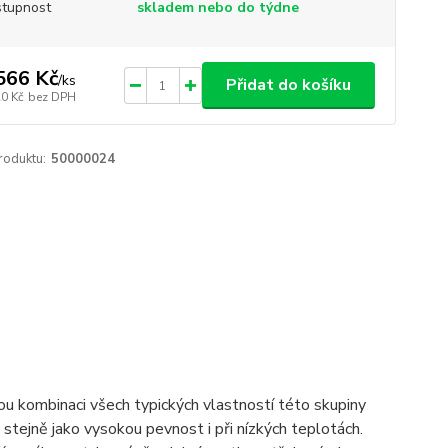
tupnost
skladem nebo do týdne
566 Kč
/
ks
Přidat do košíku
20 Kč
bez DPH
roduktu:
50000024
nou kombinaci všech typických vlastností této skupiny
stejně jako vysokou pevnost i při nízkých teplotách.