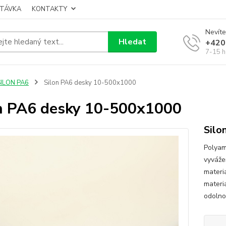
TÁVKA
KONTAKTY
Nevíte
Hledat
+420
7-15 h
SILON PA6
Silon PA6 desky 10-500x1000
n PA6 desky 10-500x1000
Silo
Polyam
vyváže
materi
materi
odolnos