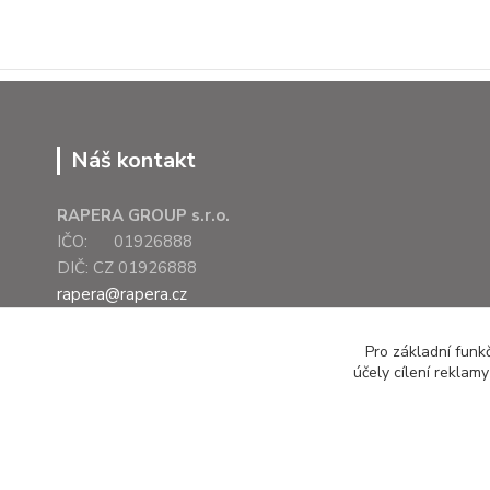
Náš kontakt
RAPERA GROUP s.r.o.
IČO: 01926888
DIČ: CZ 01926888
rapera@rapera.cz
+420 607 075 655
Pro základní funk
účely cílení reklam