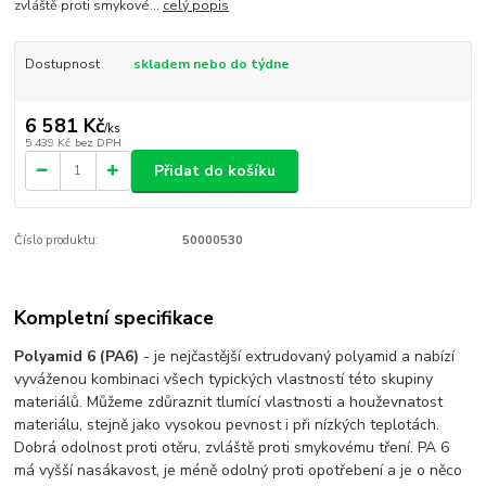
zvláště proti smykové...
celý popis
Dostupnost
skladem nebo do týdne
6 581 Kč
/
ks
5 439 Kč
bez DPH
Přidat do košíku
Číslo produktu:
50000530
Kompletní specifikace
Polyamid 6 (PA6)
- je nejčastější extrudovaný polyamid a nabízí
vyváženou kombinaci všech typických vlastností této skupiny
materiálů. Můžeme zdůraznit tlumící vlastnosti a houževnatost
materiálu, stejně jako vysokou pevnost i při nízkých teplotách.
Dobrá odolnost proti otěru, zvláště proti smykovému tření. PA 6
má vyšší nasákavost, je méně odolný proti opotřebení a je o něco