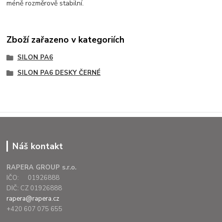
méně rozměrově stabilní.
Zboží zařazeno v kategoriích
SILON PA6
SILON PA6 DESKY ČERNÉ
Náš kontakt
RAPERA GROUP s.r.o.
IČO: 01926888
DIČ: CZ 01926888
rapera@rapera.cz
+420 607 075 655