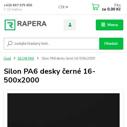
0
ks
+420 607 075 655
CZK
za
0,00 Kč
7-15 hodina
Menu
Hledat
Úvod
SILON PA6
Silon PA6 desky černé 16-500x2000
Silon PA6 desky černé 16-
500x2000