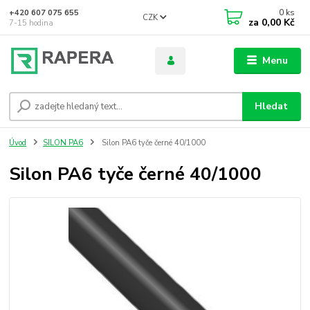
0
ks
+420 607 075 655
CZK
za
0,00 Kč
7-15 hodina
Menu
Hledat
Úvod
SILON PA6
Silon PA6 tyče černé 40/1000
Silon PA6 tyče černé 40/1000