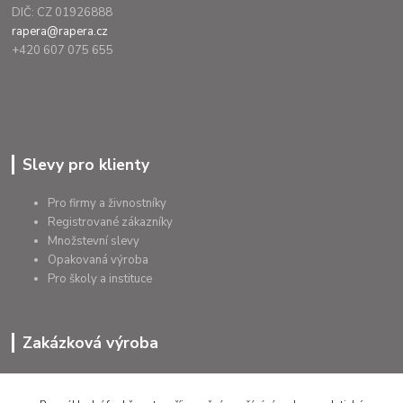
DIČ: CZ 01926888
rapera@rapera.cz
+420 607 075 655
Slevy pro klienty
Pro firmy a živnostníky
Registrované zákazníky
Množstevní slevy
Opakovaná výroba
Pro školy a instituce
Zakázková výroba
Výroba výrobků
Přířezy na míru