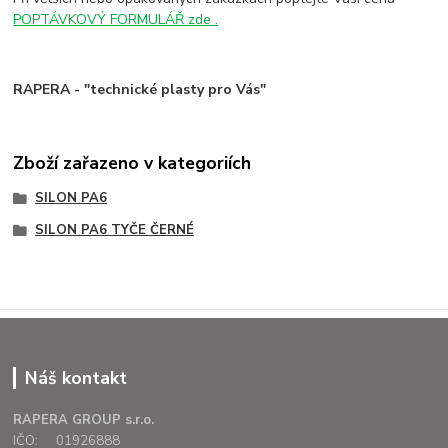
POPTÁVKOVÝ FORMULÁŘ zde .
RAPERA - "technické plasty pro Vás"
Zboží zařazeno v kategoriích
SILON PA6
SILON PA6 TYČE ČERNÉ
Náš kontakt
RAPERA GROUP s.r.o.
IČO: 01926888