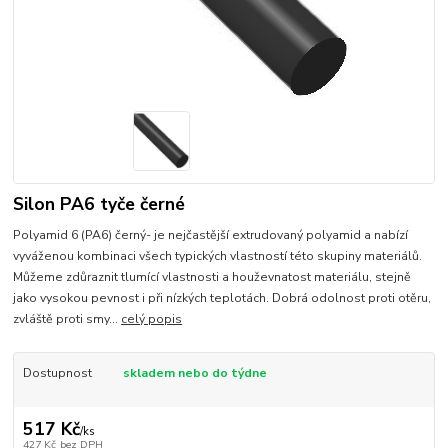
Silon PA6 tyče černé
Polyamid 6 (PA6) černý- je nejčastější extrudovaný polyamid a nabízí
vyváženou kombinaci všech typických vlastností této skupiny materiálů.
Můžeme zdůraznit tlumící vlastnosti a houževnatost materiálu, stejně
jako vysokou pevnost i při nízkých teplotách. Dobrá odolnost proti otěru,
zvláště proti smy...
celý popis
Dostupnost
skladem nebo do týdne
517 Kč
/
ks
427 Kč
bez DPH