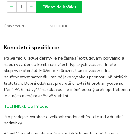
Přidat do košíku
Číslo produktu:
50000318
Kompletní specifikace
Polyamid 6 (PA6) černý
- je nejčastější extrudovaný polyamid a
nabízí vyváženou kombinaci všech typických vlastností této
skupiny materiálů. Můžeme zdůraznit tlumící vlastnosti a
houževnatost materiálu, stejně jako vysokou pevnost i při nízkých
teplotách. Dobrá odolnost proti otěru, zvláště proti smykovému
tření. PA 6 má vyšší nasákavost, je méně odolný proti opotřebení a
je o něco méně rozměrově stabilní.
TECHNICKÉ LISTY zde.
Pro prodejce, výrobce a velkoobchodní odběratele individulální
podmínky.
Při větších nebo opakovaných zakázkách poptejte Vaši cenu