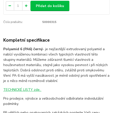
Přidat do košíku
Číslo produktu:
50000315
Kompletní specifikace
Polyamid 6 (PA6) černý
- je nejčastější extrudovaný polyamid a
nabízí vyváženou kombinaci všech typických vlastností této
skupiny materiálů. Můžeme zdůraznit tlumící vlastnosti a
houževnatost materiálu, stejně jako vysokou pevnost i při nízkých
teplotách. Dobrá odolnost proti otěru, zvláště proti smykovému
tření. PA 6 má vyšší nasákavost, je méně odolný proti opotřebení a
je o něco méně rozměrově stabilní.
TECHNICKÉ LISTY zde.
Pro prodejce, výrobce a velkoobchodní odběratele individulální
podmínky.
Při větších nebo opakovaných zakázkách poptejte Vaši cenu