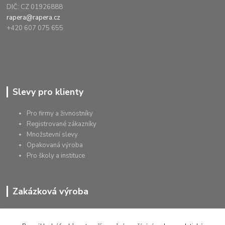
DIČ: CZ 01926888
rapera@rapera.cz
+420 607 075 655
Slevy pro klienty
Pro firmy a živnostníky
Registrované zákazníky
Množstevní slevy
Opakovaná výroba
Pro školy a instituce
Zakázková výroba
Výroba výrobků
Přířezy na míru