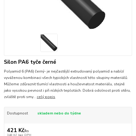
Silon PA6 tyče černé
Polyamid 6 (PA6) černý- je nejčastější extrudovaný polyamid a nabízí
vyváženou kombinaci všech typických vlastností této skupiny materiálů.
Můžeme zdůraznit tlumící vlastnosti a houževnatost materiálu, stejně
jako vysokou pevnost i při nízkých teplotách. Dobrá odolnost proti otěru,
zvláště proti smy...
celý popis
Dostupnost
skladem nebo do týdne
421 Kč
/
ks
348 Kč
bez DPH