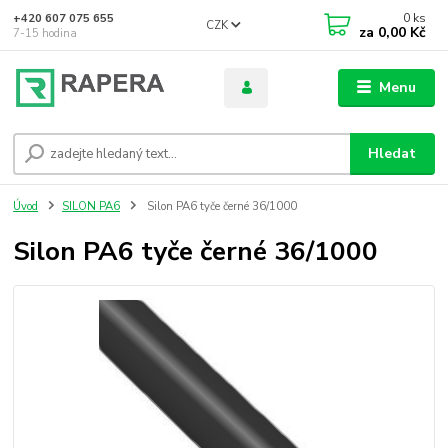
0
ks
+420 607 075 655
CZK
za
0,00 Kč
7-15 hodina
Menu
Hledat
Úvod
SILON PA6
Silon PA6 tyče černé 36/1000
Silon PA6 tyče černé 36/1000