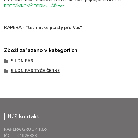
POPTÁVKOVÝ FORMULÁŘ zde .
RAPERA - "technické plasty pro Vás"
Zboží zařazeno v kategoriích
SILON PA6
SILON PA6 TYČE ČERNÉ
Náš kontakt
RAPERA GROUP s.r.o.
IČO: 01926888