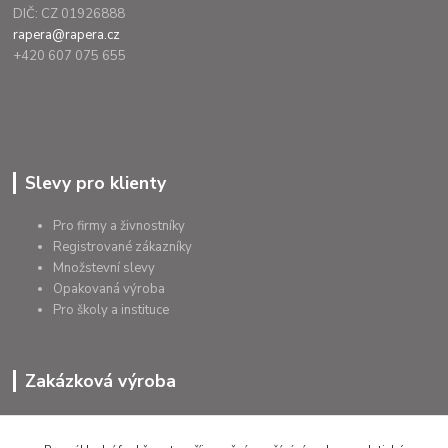
DIČ: CZ 01926888
rapera@rapera.cz
+420 607 075 655
Slevy pro klienty
Pro firmy a živnostníky
Registrované zákazníky
Množstevní slevy
Opakovaná výroba
Pro školy a instituce
Zakázková výroba
Výroba výrobků
Přířezy na míru