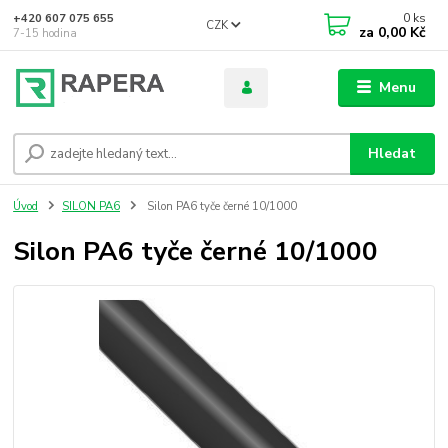
0
ks
+420 607 075 655
CZK
za
0,00 Kč
7-15 hodina
Menu
Hledat
Úvod
SILON PA6
Silon PA6 tyče černé 10/1000
Silon PA6 tyče černé 10/1000