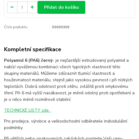
Přidat do košíku
Číslo produktu:
50000300
Kompletní specifikace
Polyamid 6 (PA6) černý
- je nejčastější extrudovaný polyamid a
nabízí vyváženou kombinaci všech typických vlastností této
skupiny materiálů. Můžeme zdůraznit tlumící vlastnosti a
houževnatost materiálu, stejně jako vysokou pevnost i při nízkých
teplotách. Dobrá odolnost proti otěru, zvláště proti smykovému
tření. PA 6 má vyšší nasákavost, je méně odolný proti opotřebení a
je o něco méně rozměrově stabilní.
TECHNICKÉ LISTY zde.
Pro prodejce, výrobce a velkoobchodní odběratele individulální
podmínky.
Při větších nebo opakovaných zakázkách poptejte Vaši cenu