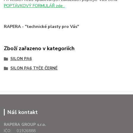
POPTÁVKOVÝ FORMULÁŘ zde .
RAPERA - "technické plasty pro Vás"
Zboží zařazeno v kategoriích
SILON PA6
SILON PA6 TYČE ČERNÉ
Náš kontakt
RAPERA GROUP s.r.o.
IČO: 01926888