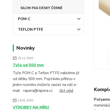
SILON PA6 DESKY ČERNÉ
POM-C
TEFLON PTFE
Novinky
25.11.2020
Tyče od 500 mm
Tyče POM C a Teflon PTFE nabízíme již
od délky 500 mm. Poptávku přířezu v
jiném rozměru můžete zaslat na náš e-
Komple
mail: rapera@rapera.cz
číst celé
Polyami
14.01.2020
materiálů
VÝROBKY NA MÍRU