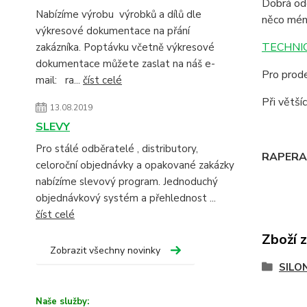
Dobrá odo
Nabízíme výrobu výrobků a dílů dle
něco mén
výkresové dokumentace na přání
TECHNIC
zakázníka. Poptávku včetně výkresové
dokumentace můžete zaslat na náš e-
Pro prode
mail: ra...
číst celé
Při větš
13.08.2019
SLEVY
Pro stálé odběratelé , distributory,
RAPERA -
celoroční objednávky a opakované zakázky
nabízíme slevový program. Jednoduchý
objednávkový systém a přehlednost ...
číst celé
Zboží 
Zobrazit všechny novinky
SILO
Naše služby: