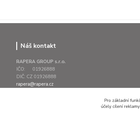
Náš kontakt
RAPERA GROUP s.r.o.
IČO: 01926888
DIČ: CZ 01926888
rapera@rapera.cz
+420 607 075 655
Pro základní funk
účely cílení reklam