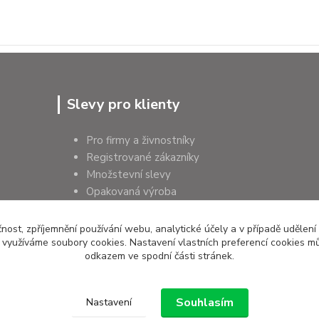
Slevy pro klienty
Pro firmy a živnostníky
Registrované zákazníky
Množstevní slevy
Opakovaná výroba
Pro školy a instituce
čnost, zpříjemnění používání webu, analytické účely a v případě udělení
y využíváme soubory cookies. Nastavení vlastních preferencí cookies mů
odkazem ve spodní části stránek.
Souhlasím
Nastavení