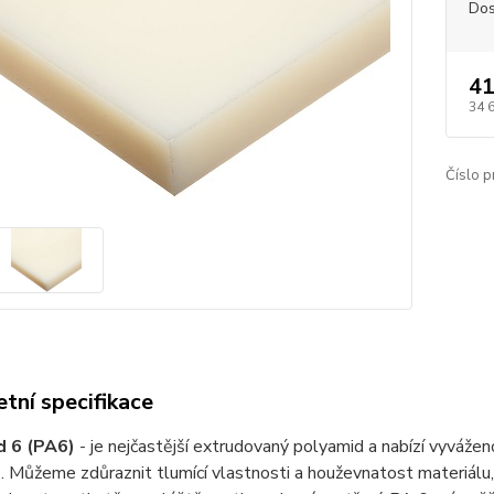
Dos
41
34 
Číslo p
tní specifikace
d 6 (PA6)
- je nejčastější extrudovaný polyamid a nabízí vyváže
. Můžeme zdůraznit tlumící vlastnosti a houževnatost materiálu, 