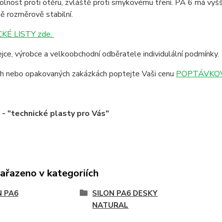
lnost proti otěru, zvláště proti smykovému tření. PA 6 má vyšší
ě rozměrově stabilní.
KÉ LISTY zde.
jce, výrobce a velkoobchodní odběratele individulální podmínky.
ích nebo opakovaných zakázkách poptejte Vaši cenu
POPTÁVKOV
 "technické plasty pro Vás"
zařazeno v kategoriích
N PA6
SILON PA6 DESKY
NATURAL