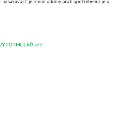
 nasákavost, je méně odolný proti opotřebení a je o
Ý FORMULÁŘ zde .