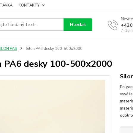
TÁVKA
KONTAKTY
Nevíte
Hledat
+420
7-15 h
SILON PA6
Silon PA6 desky 100-500x2000
n PA6 desky 100-500x2000
Silo
Polyam
vyváže
materi
materi
odolnos