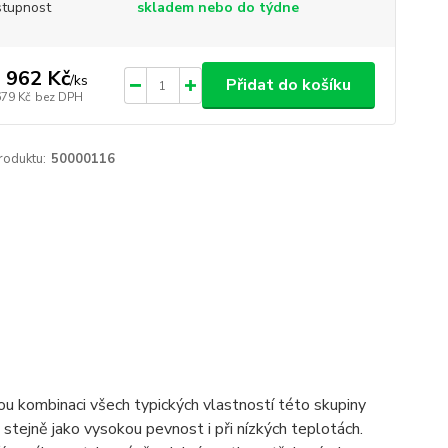
tupnost
skladem nebo do týdne
 962 Kč
/
ks
Přidat do košíku
679 Kč
bez DPH
roduktu:
50000116
nou kombinaci všech typických vlastností této skupiny
stejně jako vysokou pevnost i při nízkých teplotách.