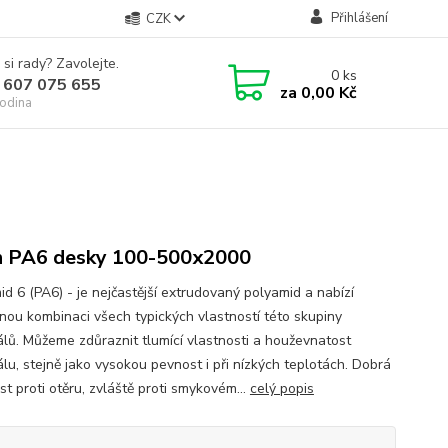
Přihlášení
CZK
 si rady? Zavolejte.
0
ks
 607 075 655
za
0,00 Kč
odina
n PA6 desky 100-500x2000
id 6 (PA6) - je nejčastější extrudovaný polyamid a nabízí
nou kombinaci všech typických vlastností této skupiny
álů. Můžeme zdůraznit tlumící vlastnosti a houževnatost
álu, stejně jako vysokou pevnost i při nízkých teplotách. Dobrá
t proti otěru, zvláště proti smykovém...
celý popis