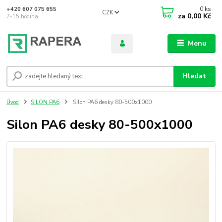
0
ks
+420 607 075 655
CZK
za
0,00 Kč
7-15 hodina
Menu
Hledat
Úvod
SILON PA6
Silon PA6 desky 80-500x1000
Silon PA6 desky 80-500x1000