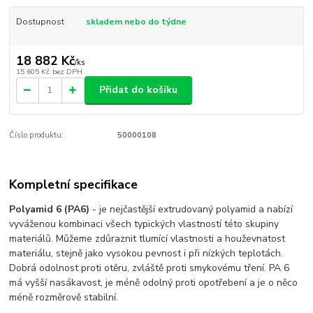
Dostupnost
skladem nebo do týdne
18 882 Kč
/
ks
15 605 Kč
bez DPH
Přidat do košíku
Číslo produktu:
50000108
Kompletní specifikace
Polyamid 6 (PA6)
- je nejčastější extrudovaný polyamid a nabízí
vyváženou kombinaci všech typických vlastností této skupiny
materiálů. Můžeme zdůraznit tlumící vlastnosti a houževnatost
materiálu, stejně jako vysokou pevnost i při nízkých teplotách.
Dobrá odolnost proti otěru, zvláště proti smykovému tření. PA 6
má vyšší nasákavost, je méně odolný proti opotřebení a je o něco
méně rozměrově stabilní.