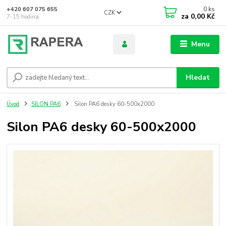
0
ks
+420 607 075 655
CZK
za
0,00 Kč
7-15 hodina
Menu
Hledat
Úvod
SILON PA6
Silon PA6 desky 60-500x2000
Silon PA6 desky 60-500x2000