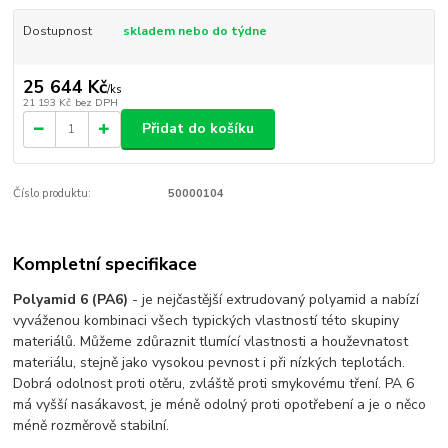
Dostupnost
skladem nebo do týdne
25 644 Kč
/
ks
21 193 Kč
bez DPH
Přidat do košíku
Číslo produktu:
50000104
Kompletní specifikace
Polyamid 6 (PA6)
- je nejčastější extrudovaný polyamid a nabízí
vyváženou kombinaci všech typických vlastností této skupiny
materiálů. Můžeme zdůraznit tlumící vlastnosti a houževnatost
materiálu, stejně jako vysokou pevnost i při nízkých teplotách.
Dobrá odolnost proti otěru, zvláště proti smykovému tření. PA 6
má vyšší nasákavost, je méně odolný proti opotřebení a je o něco
méně rozměrově stabilní.