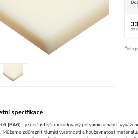
Dos
33
27 
Číslo p
tní specifikace
d 6 (PA6)
- je nejčastější extrudovaný polyamid a nabízí vyváže
. Můžeme zdůraznit tlumící vlastnosti a houževnatost materiálu, 