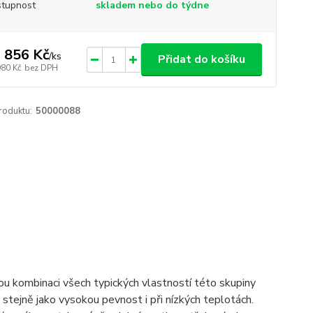
tupnost
skladem nebo do týdne
 856 Kč
/
ks
Přidat do košíku
980 Kč
bez DPH
roduktu:
50000088
nou kombinaci všech typických vlastností této skupiny
stejně jako vysokou pevnost i při nízkých teplotách.