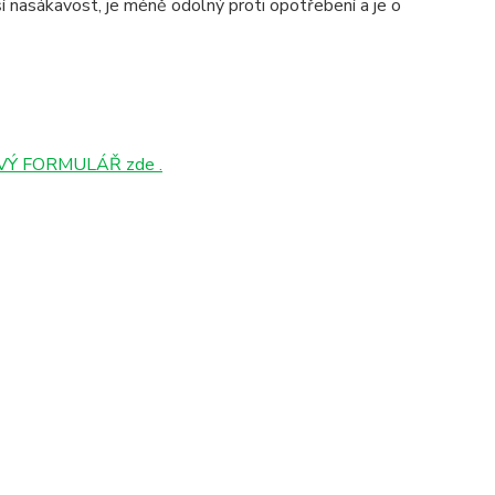
 nasákavost, je méně odolný proti opotřebení a je o
Ý FORMULÁŘ zde .