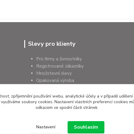
Slevy pro klienty
Pro firmy a živnostníky
Registrované zákazníky
Množstevní slevy
Opakovaná výroba
Pro školy a instituce
čnost, zpříjemnění používání webu, analytické účely a v případě udělení
y využíváme soubory cookies. Nastavení vlastních preferencí cookies mů
odkazem ve spodní části stránek.
Souhlasím
Nastavení