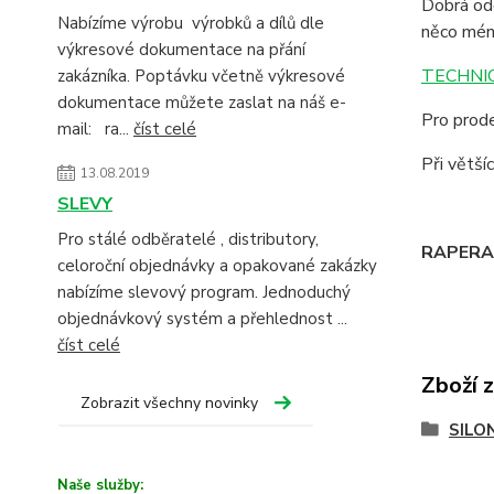
Dobrá odo
Nabízíme výrobu výrobků a dílů dle
něco mén
výkresové dokumentace na přání
TECHNIC
zakázníka. Poptávku včetně výkresové
dokumentace můžete zaslat na náš e-
Pro prode
mail: ra...
číst celé
Při větš
13.08.2019
SLEVY
Pro stálé odběratelé , distributory,
RAPERA -
celoroční objednávky a opakované zakázky
nabízíme slevový program. Jednoduchý
objednávkový systém a přehlednost ...
číst celé
Zboží 
Zobrazit všechny novinky
SILO
Naše služby: