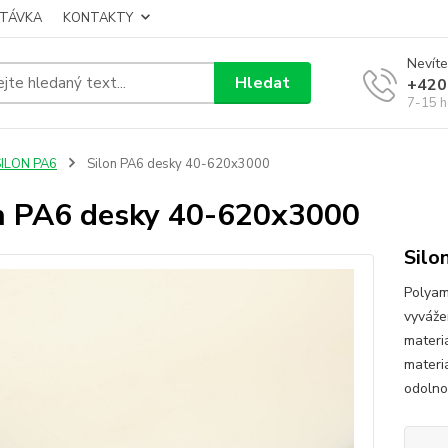
TÁVKA
KONTAKTY
Nevíte
Hledat
+420
7-15 h
SILON PA6
Silon PA6 desky 40-620x3000
n PA6 desky 40-620x3000
Silo
Polyam
vyváže
materi
materi
odolnos