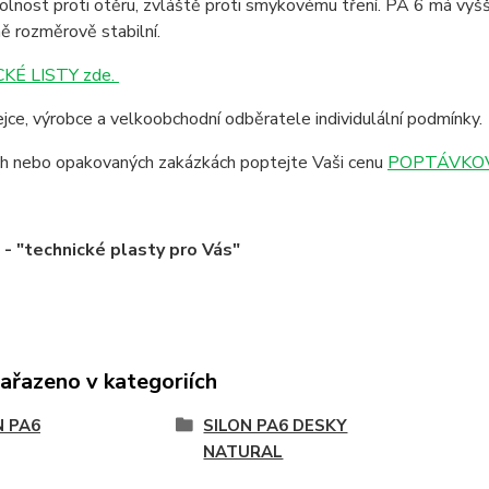
lnost proti otěru, zvláště proti smykovému tření. PA 6 má vyšší
ě rozměrově stabilní.
KÉ LISTY zde.
jce, výrobce a velkoobchodní odběratele individulální podmínky.
ích nebo opakovaných zakázkách poptejte Vaši cenu
POPTÁVKOV
 "technické plasty pro Vás"
zařazeno v kategoriích
N PA6
SILON PA6 DESKY
NATURAL