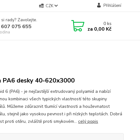
Přihlášení
CZK
 si rady? Zavolejte.
0
ks
 607 075 655
za
0,00 Kč
odina
n PA6 desky 40-620x3000
id 6 (PA6) - je nejčastější extrudovaný polyamid a nabízí
nou kombinaci všech typických vlastností této skupiny
álů. Můžeme zdůraznit tlumící vlastnosti a houževnatost
álu, stejně jako vysokou pevnost i při nízkých teplotách. Dobrá
t proti otěru, zvláště proti smykovém...
celý popis