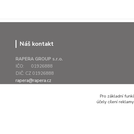
Náš kontakt
RAPERA GROUP s.r.o.
IČO: 01926888
DIČ: CZ 01926888
rapera@rapera.cz
+420 607 075 655
Pro základní funk
účely cílení reklam