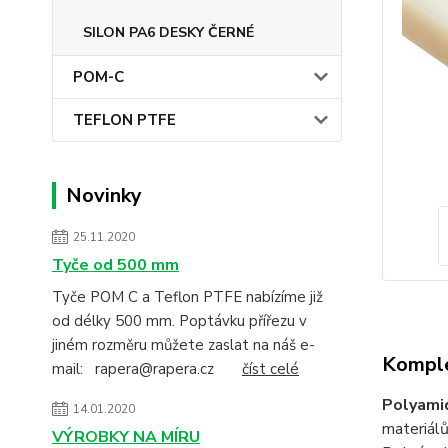
SILON PA6 DESKY ČERNÉ
POM-C
TEFLON PTFE
Novinky
25.11.2020
Tyče od 500 mm
Tyče POM C a Teflon PTFE nabízíme již
od délky 500 mm. Poptávku přířezu v
jiném rozměru můžete zaslat na náš e-
Komple
mail: rapera@rapera.cz
číst celé
Polyami
14.01.2020
materiálů
VÝROBKY NA MÍRU