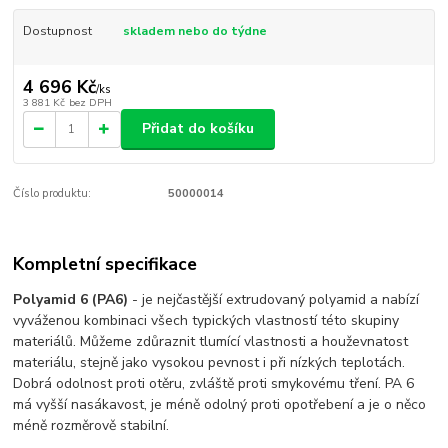
Dostupnost
skladem nebo do týdne
4 696 Kč
/
ks
3 881 Kč
bez DPH
Přidat do košíku
Číslo produktu:
50000014
Kompletní specifikace
Polyamid 6 (PA6)
- je nejčastější extrudovaný polyamid a nabízí
vyváženou kombinaci všech typických vlastností této skupiny
materiálů. Můžeme zdůraznit tlumící vlastnosti a houževnatost
materiálu, stejně jako vysokou pevnost i při nízkých teplotách.
Dobrá odolnost proti otěru, zvláště proti smykovému tření. PA 6
má vyšší nasákavost, je méně odolný proti opotřebení a je o něco
méně rozměrově stabilní.