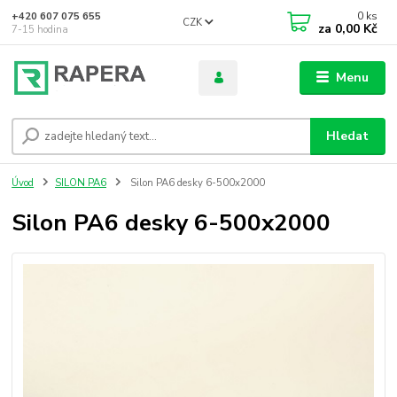
0
ks
+420 607 075 655
CZK
za
0,00 Kč
7-15 hodina
Menu
Hledat
Úvod
SILON PA6
Silon PA6 desky 6-500x2000
Silon PA6 desky 6-500x2000