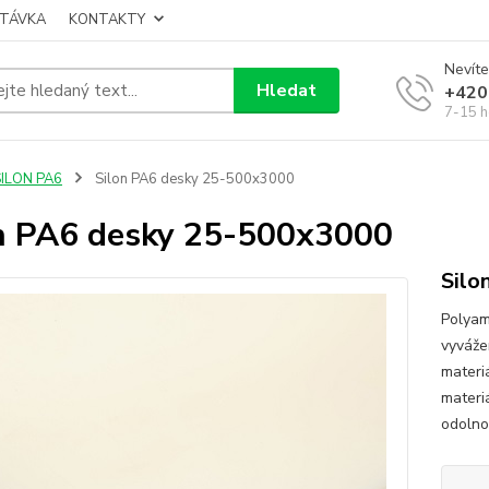
TÁVKA
KONTAKTY
Nevíte
Hledat
+420
7-15 h
SILON PA6
Silon PA6 desky 25-500x3000
n PA6 desky 25-500x3000
Silo
Polyam
vyváže
materi
materi
odolnos