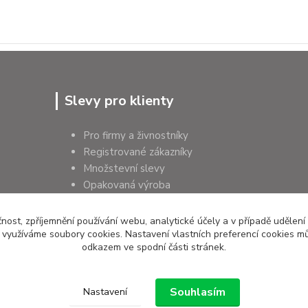
Slevy pro klienty
Pro firmy a živnostníky
Registrované zákazníky
Množstevní slevy
Opakovaná výroba
Pro školy a instituce
čnost, zpříjemnění používání webu, analytické účely a v případě udělení
y využíváme soubory cookies. Nastavení vlastních preferencí cookies mů
odkazem ve spodní části stránek.
Souhlasím
Nastavení