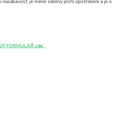
 nasákavost, je méně odolný proti opotřebení a je o
Ý FORMULÁŘ zde .