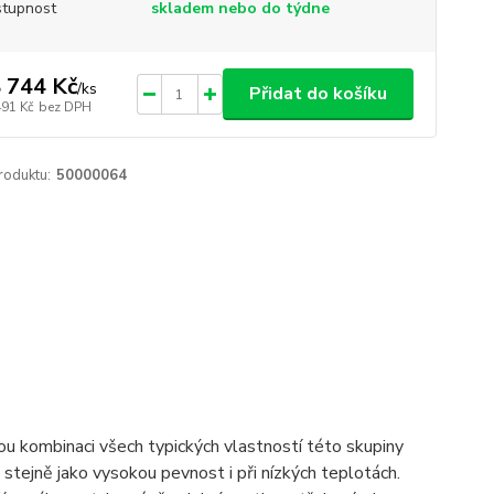
tupnost
skladem nebo do týdne
 744 Kč
/
ks
Přidat do košíku
491 Kč
bez DPH
roduktu:
50000064
nou kombinaci všech typických vlastností této skupiny
stejně jako vysokou pevnost i při nízkých teplotách.