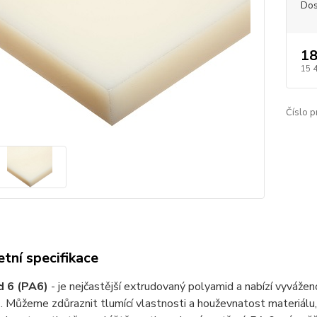
Dos
18
15 
Číslo p
tní specifikace
d 6 (PA6)
- je nejčastější extrudovaný polyamid a nabízí vyváže
. Můžeme zdůraznit tlumící vlastnosti a houževnatost materiálu, 