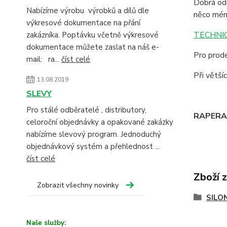
Dobrá odo
Nabízíme výrobu výrobků a dílů dle
něco mén
výkresové dokumentace na přání
TECHNIC
zakázníka. Poptávku včetně výkresové
dokumentace můžete zaslat na náš e-
Pro prode
mail: ra...
číst celé
Při větš
13.08.2019
SLEVY
Pro stálé odběratelé , distributory,
RAPERA -
celoroční objednávky a opakované zakázky
nabízíme slevový program. Jednoduchý
objednávkový systém a přehlednost ...
číst celé
Zboží 
Zobrazit všechny novinky
SILO
Naše služby: