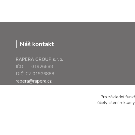
Náš kontakt
RAPERA GROUP s.r.o.
IČO: 01926888
DIČ: CZ 01926888
rapera@rapera.cz
+420 607 075 655
Pro základní funk
účely cílení reklam