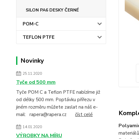
SILON PA6 DESKY ČERNÉ
POM-C
TEFLON PTFE
Novinky
25.11.2020
Tyče od 500 mm
Tyče POM C a Teflon PTFE nabízíme již
od délky 500 mm. Poptávku přířezu v
jiném rozměru můžete zaslat na náš e-
Komple
mail: rapera@rapera.cz
číst celé
Polyami
14.01.2020
materiálů
VÝROBKY NA MÍRU