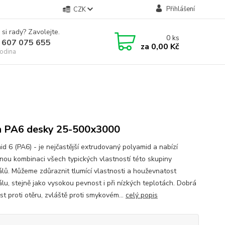
Přihlášení
CZK
 si rady? Zavolejte.
0
ks
 607 075 655
za
0,00 Kč
odina
n PA6 desky 25-500x3000
id 6 (PA6) - je nejčastější extrudovaný polyamid a nabízí
nou kombinaci všech typických vlastností této skupiny
álů. Můžeme zdůraznit tlumící vlastnosti a houževnatost
álu, stejně jako vysokou pevnost i při nízkých teplotách. Dobrá
t proti otěru, zvláště proti smykovém...
celý popis