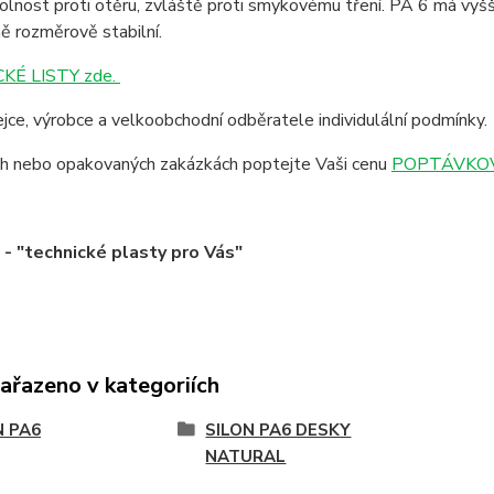
lnost proti otěru, zvláště proti smykovému tření. PA 6 má vyšší
ě rozměrově stabilní.
KÉ LISTY zde.
jce, výrobce a velkoobchodní odběratele individulální podmínky.
ích nebo opakovaných zakázkách poptejte Vaši cenu
POPTÁVKOV
 "technické plasty pro Vás"
zařazeno v kategoriích
N PA6
SILON PA6 DESKY
NATURAL