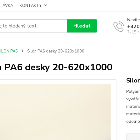
TÁVKA
KONTAKTY
Nevíte
Hledat
+420
7-15 h
SILON PA6
Silon PA6 desky 20-620x1000
n PA6 desky 20-620x1000
Silo
Polyam
vyváže
materi
materi
odolnos