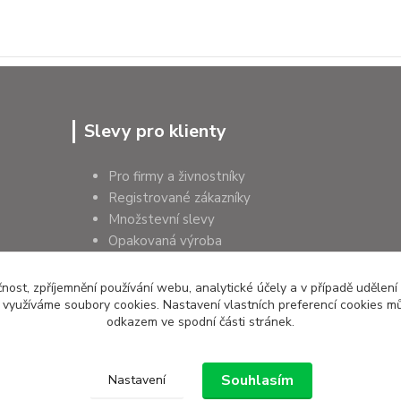
Slevy pro klienty
Pro firmy a živnostníky
Registrované zákazníky
Množstevní slevy
Opakovaná výroba
Pro školy a instituce
čnost, zpříjemnění používání webu, analytické účely a v případě udělení
y využíváme soubory cookies. Nastavení vlastních preferencí cookies mů
odkazem ve spodní části stránek.
Souhlasím
Nastavení