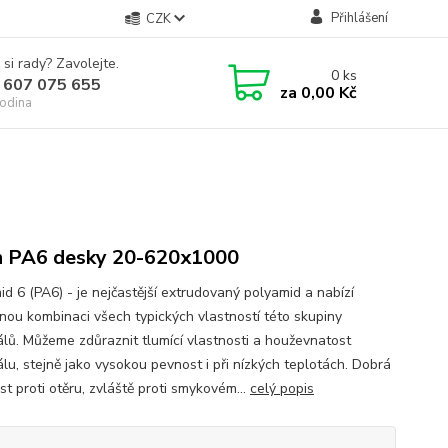
Přihlášení
CZK
 si rady? Zavolejte.
0
ks
 607 075 655
za
0,00 Kč
odina
n PA6 desky 20-620x1000
id 6 (PA6) - je nejčastější extrudovaný polyamid a nabízí
nou kombinaci všech typických vlastností této skupiny
álů. Můžeme zdůraznit tlumící vlastnosti a houževnatost
álu, stejně jako vysokou pevnost i při nízkých teplotách. Dobrá
t proti otěru, zvláště proti smykovém...
celý popis