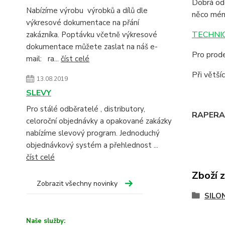
Dobrá odo
Nabízíme výrobu výrobků a dílů dle
něco mén
výkresové dokumentace na přání
TECHNIC
zakázníka. Poptávku včetně výkresové
dokumentace můžete zaslat na náš e-
Pro prode
mail: ra...
číst celé
Při větš
13.08.2019
SLEVY
Pro stálé odběratelé , distributory,
RAPERA -
celoroční objednávky a opakované zakázky
nabízíme slevový program. Jednoduchý
objednávkový systém a přehlednost ...
číst celé
Zboží 
Zobrazit všechny novinky
SILO
Naše služby: