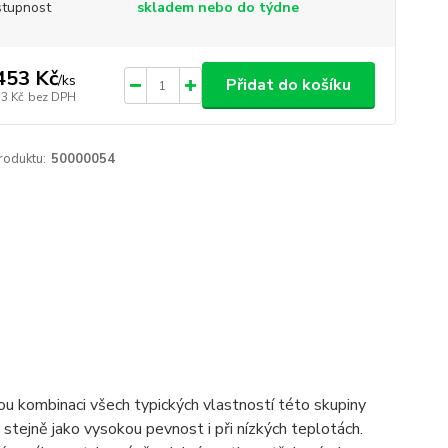
tupnost
skladem nebo do týdne
453 Kč
/
ks
Přidat do košíku
33 Kč
bez DPH
roduktu:
50000054
nou kombinaci všech typických vlastností této skupiny
stejně jako vysokou pevnost i při nízkých teplotách.