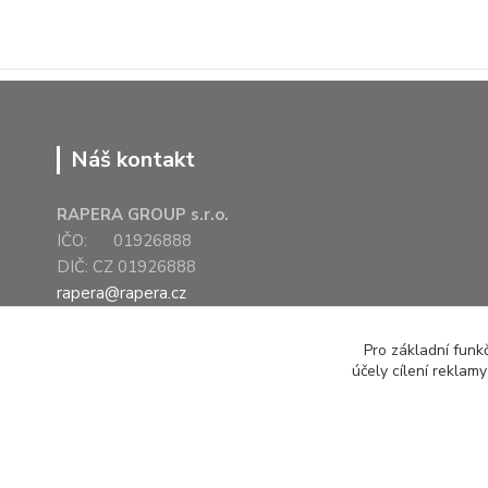
Náš kontakt
RAPERA GROUP s.r.o.
IČO: 01926888
DIČ: CZ 01926888
rapera@rapera.cz
+420 607 075 655
Pro základní funk
účely cílení reklam