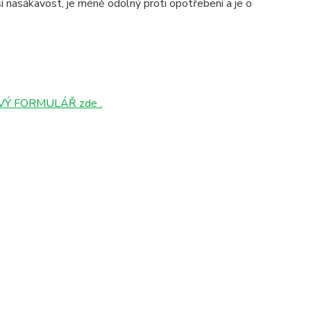
 nasákavost, je méně odolný proti opotřebení a je o
Ý FORMULÁŘ zde .