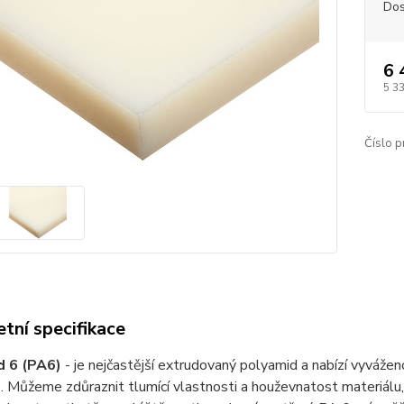
Dos
6 
5 3
Číslo p
tní specifikace
d 6 (PA6)
- je nejčastější extrudovaný polyamid a nabízí vyváže
. Můžeme zdůraznit tlumící vlastnosti a houževnatost materiálu, 