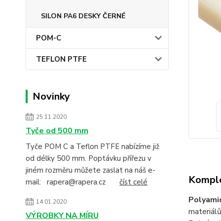
SILON PA6 DESKY ČERNÉ
POM-C
TEFLON PTFE
Novinky
25.11.2020
Tyče od 500 mm
Tyče POM C a Teflon PTFE nabízíme již
od délky 500 mm. Poptávku přířezu v
jiném rozměru můžete zaslat na náš e-
Komple
mail: rapera@rapera.cz
číst celé
Polyami
14.01.2020
materiálů
VÝROBKY NA MÍRU