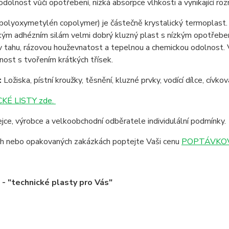
í odolnost vůči opotřebení, nízká absorpce vlhkosti a vynikající r
polyoxymetylén copolymer) je částečně krystalický termoplast. 
zkým adhézním silám velmi dobrý kluzný plast s nízkým opotřeb
 tahu, rázovou houževnatost a tepelnou a chemickou odolnost. 
nost s tvořením krátkých třísek.
:
Ložiska, pístní kroužky, těsnění, kluzné prvky, vodící dílce, cívk
KÉ LISTY zde.
jce, výrobce a velkoobchodní odběratele individulální podmínky.
ích nebo opakovaných zakázkách poptejte Vaši cenu
POPTÁVKOV
 "technické plasty pro Vás"