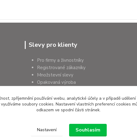
Slevy pro klienty
Pro firmy a živnostníky
Registrované zákazníky
Množstevní slevy
Opakovaná výroba
Pro školy a instituce
čnost, zpříjemnění používání webu, analytické účely a v případě udělení
y využíváme soubory cookies. Nastavení vlastních preferencí cookies mů
odkazem ve spodní části stránek.
Souhlasím
Nastavení