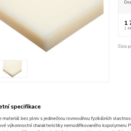
Dos
1 
1 4
Číslo p
tní specifikace
e materiál bez plniv s jedinečnou rovnováhou fyzikálních vlastno
čové výkonnostní charakteristiky nemodifikovaného kopolymeru 