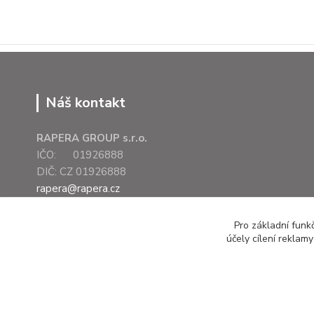
Náš kontakt
RAPERA GROUP s.r.o.
IČO: 01926888
DIČ: CZ 01926888
rapera@rapera.cz
+420 607 075 655
Pro základní funk
účely cílení reklam