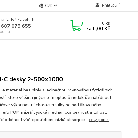
Přihlášení
CZK
 si rady? Zavolejte.
0
ks
 607 075 655
za
0,00 Kč
odina
-C desky 2-500x1000
je materiál bez plniv s jedinečnou rovnováhou fyzikálních
ostí, které většina jiných termoplastů nedokáže nabídnout.
líčové výkonnostní charakteristiky nemodifikovaného
meru POM náleží vysoká mechanická pevnost a tuhost,
ící odolnost vůči opotřebení, nízká absorpce...
celý popis