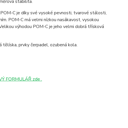
ozměrová stabilita.
POM-C je díky své vysoké pevnosti, tvarové stálosti,
ením. POM-C má velmi nízkou nasákavost, vysokou
Velikou výhodou POM-C je jeho velmi dobrá třísková
ová tělíska, prvky čerpadel, ozubená kola.
Ý FORMULÁŘ zde .