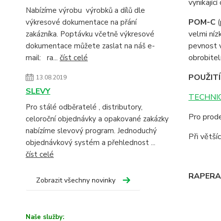
vynikajíc
Nabízíme výrobu výrobků a dílů dle
POM-C
(
výkresové dokumentace na přání
velmi ní
zakázníka. Poptávku včetně výkresové
pevnost v
dokumentace můžete zaslat na náš e-
obrobitel
mail: ra...
číst celé
POUŽITÍ
13.08.2019
SLEVY
TECHNIC
Pro stálé odběratelé , distributory,
Pro prode
celoroční objednávky a opakované zakázky
nabízíme slevový program. Jednoduchý
Při větš
objednávkový systém a přehlednost ...
číst celé
RAPERA -
Zobrazit všechny novinky
Naše služby: