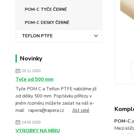
POM-C TYČE ČERNÉ
POM-C DESKY ČERNÉ
TEFLON PTFE
Novinky
25.11.2020
Tyče od 500 mm
Tyče POM C a Teflon PTFE nabízíme již
od délky 500 mm. Poptávku přířezu v
jiném rozměru můžete zaslat na náš e-
Komple
mail: rapera@rapera.cz
číst celé
POM-C
j
14.01.2020
Mezi klí
VÝROBKY NA MÍRU