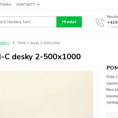
TÁVKA
KONTAKTY
Nevíte
Hledat
+420
7-15 h
POM-C
POM-C desky 2-500x1000
-C desky 2-500x1000
POM
POM-C 
vlastn
Mezi k
kopoly
vynikaj