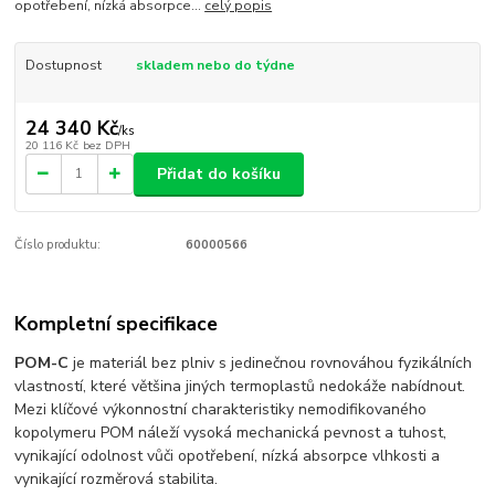
opotřebení, nízká absorpce...
celý popis
Dostupnost
skladem nebo do týdne
24 340 Kč
/
ks
20 116 Kč
bez DPH
Přidat do košíku
Číslo produktu:
60000566
Kompletní specifikace
POM-C
je materiál bez plniv s jedinečnou rovnováhou fyzikálních
vlastností, které většina jiných termoplastů nedokáže nabídnout.
Mezi klíčové výkonnostní charakteristiky nemodifikovaného
kopolymeru POM náleží vysoká mechanická pevnost a tuhost,
vynikající odolnost vůči opotřebení, nízká absorpce vlhkosti a
vynikající rozměrová stabilita.