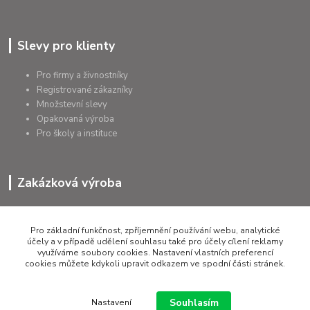
Slevy pro klienty
Pro firmy a živnostníky
Registrované zákazníky
Množstevní slevy
Opakovaná výroba
Pro školy a instituce
Zakázková výroba
Výroba výrobků
Přířezy na míru
Pro základní funkčnost, zpříjemnění používání webu, analytické
Tolerance dle požadavků
účely a v případě udělení souhlasu také pro účely cílení reklamy
využíváme soubory cookies. Nastavení vlastních preferencí
Atesty
cookies můžete kdykoli upravit odkazem ve spodní části stránek.
Poradenství
Souhlasím
Nastavení