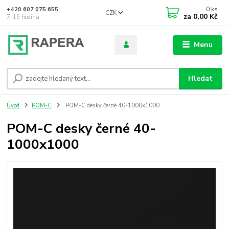
0
ks
+420 607 075 655
CZK
za
0,00 Kč
7-15 hodina
Menu
Hledat
Úvod
POM-C
POM-C desky černé 40-1000x1000
POM-C desky černé 40-
1000x1000