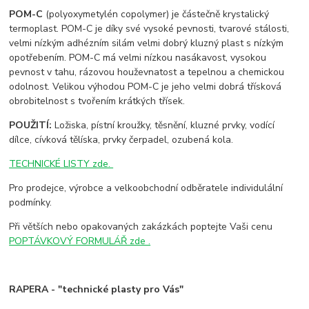
POM-C
(polyoxymetylén copolymer) je částečně krystalický
termoplast. POM-C je díky své vysoké pevnosti, tvarové stálosti,
velmi nízkým adhézním silám velmi dobrý kluzný plast s nízkým
opotřebením. POM-C má velmi nízkou nasákavost, vysokou
pevnost v tahu, rázovou houževnatost a tepelnou a chemickou
odolnost. Velikou výhodou POM-C je jeho velmi dobrá třísková
obrobitelnost s tvořením krátkých třísek.
POUŽITÍ:
Ložiska, pístní kroužky, těsnění, kluzné prvky, vodící
dílce, cívková tělíska, prvky čerpadel, ozubená kola.
TECHNICKÉ LISTY zde.
Pro prodejce, výrobce a velkoobchodní odběratele individulální
podmínky.
Při větších nebo opakovaných zakázkách poptejte Vaši cenu
POPTÁVKOVÝ FORMULÁŘ zde .
RAPERA - "technické plasty pro Vás"