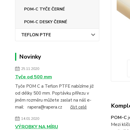
POM-C TYČE ČERNÉ
POM-C DESKY ČERNÉ
TEFLON PTFE
Novinky
25.11.2020
Tyče od 500 mm
Tyče POM C a Teflon PTFE nabízíme již
od délky 500 mm. Poptávku přířezu v
jiném rozměru můžete zaslat na náš e-
Komple
mail: rapera@rapera.cz
číst celé
POM-C
j
14.01.2020
Mezi klí
VÝROBKY NA MÍRU