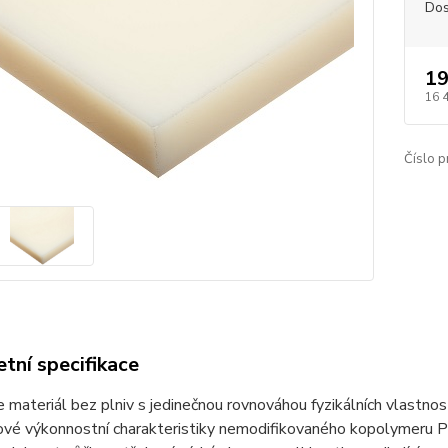
Dos
19
16 
Číslo p
tní specifikace
e materiál bez plniv s jedinečnou rovnováhou fyzikálních vlastno
čové výkonnostní charakteristiky nemodifikovaného kopolymeru 