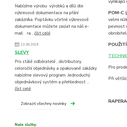
vynikajíc
Nabízíme výrobu výrobků a dílů dle
POM-C
(
výkresové dokumentace na přání
velmi ní
zakázníka. Poptávku včetně výkresové
pevnost v
dokumentace můžete zaslat na náš e-
obrobitel
mail: ra...
číst celé
POUŽITÍ
13.08.2019
SLEVY
TECHNIC
Pro stálé odběratelé , distributory,
Pro prode
celoroční objednávky a opakované zakázky
nabízíme slevový program. Jednoduchý
Při větš
objednávkový systém a přehlednost ...
číst celé
RAPERA -
Zobrazit všechny novinky
Naše služby: