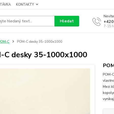
TÁVKA
KONTAKTY
Nevíte
Hledat
+420
7-15 h
POM-C
POM-C desky 35-1000x1000
-C desky 35-1000x1000
POM
POM-C 
vlastn
Mezi k
kopoly
vynikaj