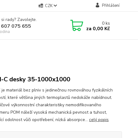
Přihlášení
CZK
 si rady? Zavolejte.
0
ks
 607 075 655
za
0,00 Kč
odina
-C desky 35-1000x1000
je materiál bez plniv s jedinečnou rovnováhou fyzikálních
ostí, které většina jiných termoplastů nedokáže nabídnout.
líčové výkonnostní charakteristiky nemodifikovaného
meru POM náleží vysoká mechanická pevnost a tuhost,
ící odolnost vůči opotřebení, nízká absorpce...
celý popis