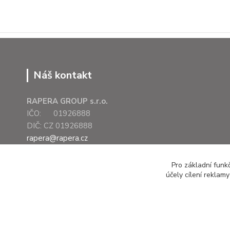
Náš kontakt
RAPERA GROUP s.r.o.
IČO: 01926888
DIČ: CZ 01926888
rapera@rapera.cz
+420 607 075 655
Pro základní funk
účely cílení reklam