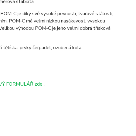
ozměrová stabilita.
POM-C je díky své vysoké pevnosti, tvarové stálosti,
ením. POM-C má velmi nízkou nasákavost, vysokou
Velikou výhodou POM-C je jeho velmi dobrá třísková
ová tělíska, prvky čerpadel, ozubená kola.
Ý FORMULÁŘ zde .