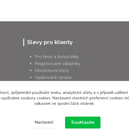
Slevy pro klienty
Pro firmy a živnostníky
Registrované zákazníky
Množstevní slevy
Opakovaná výroba
Pro školy a instituce
čnost, zpříjemnění používání webu, analytické účely a v případě udělení
y využíváme soubory cookies. Nastavení vlastních preferencí cookies mů
odkazem ve spodní části stránek.
Souhlasím
Nastavení