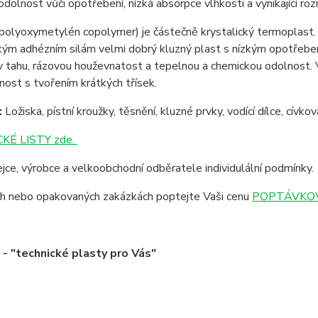
í odolnost vůči opotřebení, nízká absorpce vlhkosti a vynikající r
polyoxymetylén copolymer) je částečně krystalický termoplast. 
zkým adhézním silám velmi dobrý kluzný plast s nízkým opotřeb
 tahu, rázovou houževnatost a tepelnou a chemickou odolnost. 
nost s tvořením krátkých třísek.
:
Ložiska, pístní kroužky, těsnění, kluzné prvky, vodící dílce, cívk
KÉ LISTY zde.
jce, výrobce a velkoobchodní odběratele individulální podmínky.
ích nebo opakovaných zakázkách poptejte Vaši cenu
POPTÁVKOV
 "technické plasty pro Vás"