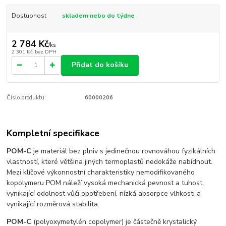
Dostupnost
skladem nebo do týdne
2 784 Kč
/
ks
2 301 Kč
bez DPH
Přidat do košíku
Číslo produktu:
60000206
Kompletní specifikace
POM-C
je materiál bez plniv s jedinečnou rovnováhou fyzikálních
vlastností, které většina jiných termoplastů nedokáže nabídnout.
Mezi klíčové výkonnostní charakteristiky nemodifikovaného
kopolymeru POM náleží vysoká mechanická pevnost a tuhost,
vynikající odolnost vůči opotřebení, nízká absorpce vlhkosti a
vynikající rozměrová stabilita.
POM-C
(polyoxymetylén copolymer) je částečně krystalický