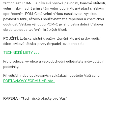
termoplast. POM-C je díky své vysoké pevnosti, tvarové stálosti,
velmi nízkým adhézním silám velmi dobrý kluzný plast s nízkým
opotřebením. POM-C má velmi nízkou nasákavost, vysokou
pevnost v tahu, rázovou houževnatost a tepelnou a chemickou
odolnost. Velikou výhodou POM-C je jeho velmi dobrá třísková
obrobitelnost s tvořením krátkých třísek.
POUŽITÍ:
Ložiska, pístní kroužky, těsnění, kluzné prvky, vodící
dílce, cívková tělíska, prvky čerpadel, ozubená kola.
TECHNICKÉ LISTY zde.
Pro prodejce, výrobce a velkoobchodní odběratele individulální
podmínky.
Při větších nebo opakovaných zakázkách poptejte Vaši cenu
POPTÁVKOVÝ FORMULÁŘ zde .
RAPERA - "technické plasty pro Vás"