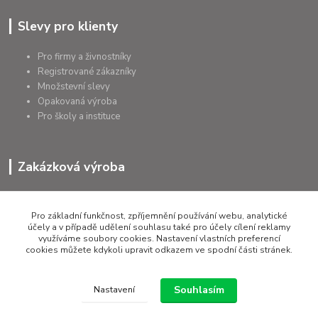
Slevy pro klienty
Pro firmy a živnostníky
Registrované zákazníky
Množstevní slevy
Opakovaná výroba
Pro školy a instituce
Zakázková výroba
Výroba výrobků
Přířezy na míru
Pro základní funkčnost, zpříjemnění používání webu, analytické
Tolerance dle požadavků
účely a v případě udělení souhlasu také pro účely cílení reklamy
využíváme soubory cookies. Nastavení vlastních preferencí
Atesty
cookies můžete kdykoli upravit odkazem ve spodní části stránek.
Poradenství
Souhlasím
Nastavení