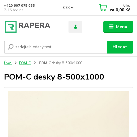
0
ks
+420 607 075 655
CZK
za
0,00 Kč
7-15 hodina
Menu
Hledat
Úvod
POM-C
POM-C desky 8-500x1000
POM-C desky 8-500x1000