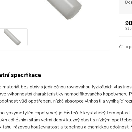
Dos
98
810
Číslo p
tní specifikace
e materiál bez plniv s jedinečnou rovnováhou fyzikálních vlastno
čové výkonnostní charakteristiky nemodifikovaného kopolymeru 
í odolnost vůči opotřebení, nízká absorpce vlhkosti a vynikající r
polyoxymetylén copolymer) je částečně krystalický termoplast. 
zkým adhézním silám velmi dobrý kluzný plast s nízkým opotřeb
 tahu, rázovou houževnatost a tepelnou a chemickou odolnost. 