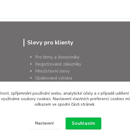
Slevy pro klienty
Pro firmy a živnostníky
Registrované zákazníky
Množstevní slevy
Opakovaná výroba
Pro školy a instituce
čnost, zpříjemnění používání webu, analytické účely a v případě udělení
y využíváme soubory cookies. Nastavení vlastních preferencí cookies mů
odkazem ve spodní části stránek.
Souhlasím
Nastavení