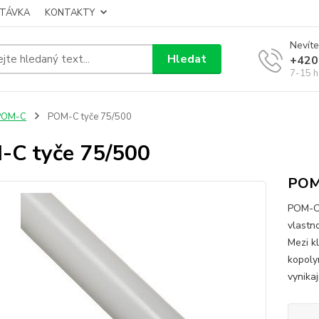
TÁVKA
KONTAKTY
Nevíte
Hledat
+420
7-15 h
POM-C
POM-C tyče 75/500
C tyče 75/500
POM-
POM-C 
vlastn
Mezi k
kopoly
vynikaj