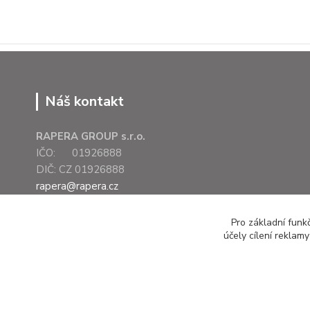
Náš kontakt
RAPERA GROUP s.r.o.
IČO: 01926888
DIČ: CZ 01926888
rapera@rapera.cz
+420 607 075 655
Pro základní funk
účely cílení reklam