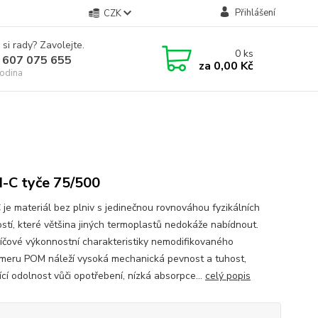
Přihlášení
CZK
 si rady? Zavolejte.
0
ks
 607 075 655
za
0,00 Kč
odina
C tyče 75/500
je materiál bez plniv s jedinečnou rovnováhou fyzikálních
ostí, které většina jiných termoplastů nedokáže nabídnout.
líčové výkonnostní charakteristiky nemodifikovaného
meru POM náleží vysoká mechanická pevnost a tuhost,
ící odolnost vůči opotřebení, nízká absorpce...
celý popis