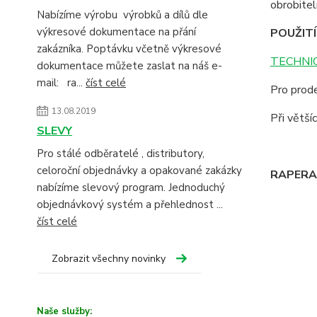
obrobite
Nabízíme výrobu výrobků a dílů dle
výkresové dokumentace na přání
POUŽITÍ
zakázníka. Poptávku včetně výkresové
TECHNIC
dokumentace můžete zaslat na náš e-
mail: ra...
číst celé
Pro prode
13.08.2019
Při větš
SLEVY
Pro stálé odběratelé , distributory,
celoroční objednávky a opakované zakázky
RAPERA -
nabízíme slevový program. Jednoduchý
objednávkový systém a přehlednost ...
číst celé
Zobrazit všechny novinky
Naše služby: