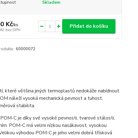
tupnost
Skladem
0 Kč
/
ks
Přidat do košíku
 Kč
bez DPH
roduktu:
60000072
stí, které většina jiných termoplastů nedokáže nabídnout.
POM náleží vysoká mechanická pevnost a tuhost,
ozměrová stabilita.
POM-C je díky své vysoké pevnosti, tvarové stálosti,
ením. POM-C má velmi nízkou nasákavost, vysokou
Velikou výhodou POM-C je jeho velmi dobrá třísková