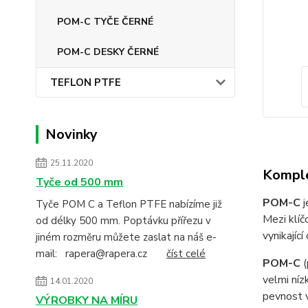
POM-C TYČE ČERNÉ
POM-C DESKY ČERNÉ
TEFLON PTFE
Novinky
25.11.2020
Komple
Tyče od 500 mm
POM-C
j
Tyče POM C a Teflon PTFE nabízíme již
Mezi klí
od délky 500 mm. Poptávku přířezu v
vynikajíc
jiném rozměru můžete zaslat na náš e-
mail: rapera@rapera.cz
číst celé
POM-C
(
velmi ní
14.01.2020
pevnost v
VÝROBKY NA MÍRU