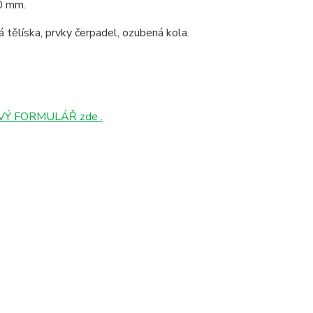
00 mm.
ová tělíska, prvky čerpadel, ozubená kola.
Ý FORMULÁŘ zde .