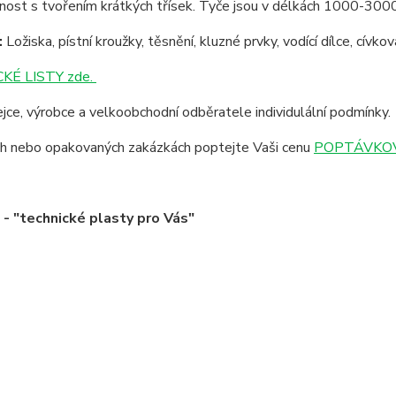
lnost s tvořením krátkých třísek. Tyče jsou v délkách 1000-30
:
Ložiska, pístní kroužky, těsnění, kluzné prvky, vodící dílce, cívk
KÉ LISTY zde.
jce, výrobce a velkoobchodní odběratele individulální podmínky.
ích nebo opakovaných zakázkách poptejte Vaši cenu
POPTÁVKOV
 "technické plasty pro Vás"