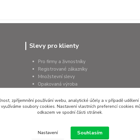
Slevy pro klienty
Pro firmy a živnostníky
Registrované zákazníky
Množstevní slevy
Opakovaná výroba
Pro školy a instituce
čnost, zpříjemnění používání webu, analytické účely a v případě udělení
y využíváme soubory cookies. Nastavení vlastních preferencí cookies mů
odkazem ve spodní části stránek.
Souhlasím
Nastavení