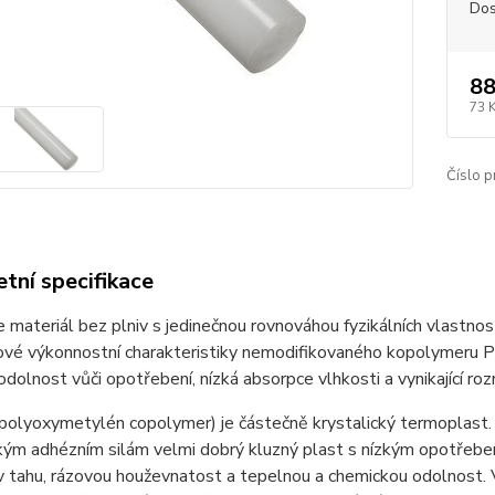
Dos
88
73 
Číslo p
tní specifikace
e materiál bez plniv s jedinečnou rovnováhou fyzikálních vlastno
čové výkonnostní charakteristiky nemodifikovaného kopolymeru 
í odolnost vůči opotřebení, nízká absorpce vlhkosti a vynikající r
(polyoxymetylén copolymer) je částečně krystalický termoplast. 
zkým adhézním silám velmi dobrý kluzný plast s nízkým opotřeb
 tahu, rázovou houževnatost a tepelnou a chemickou odolnost. 