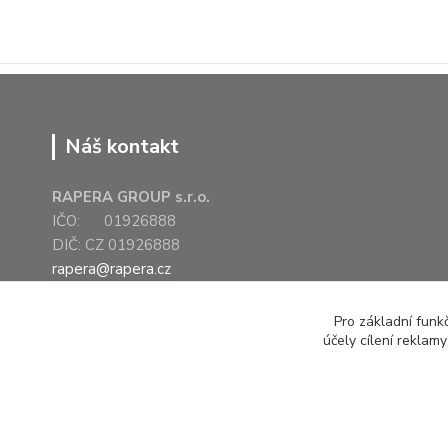
Náš kontakt
RAPERA GROUP s.r.o.
IČO: 01926888
DIČ: CZ 01926888
rapera@rapera.cz
+420 607 075 655
Pro základní funk
účely cílení reklam