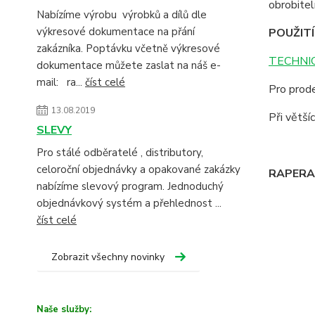
obrobite
Nabízíme výrobu výrobků a dílů dle
výkresové dokumentace na přání
POUŽITÍ
zakázníka. Poptávku včetně výkresové
TECHNIC
dokumentace můžete zaslat na náš e-
mail: ra...
číst celé
Pro prode
13.08.2019
Při větš
SLEVY
Pro stálé odběratelé , distributory,
celoroční objednávky a opakované zakázky
RAPERA -
nabízíme slevový program. Jednoduchý
objednávkový systém a přehlednost ...
číst celé
Zobrazit všechny novinky
Naše služby: