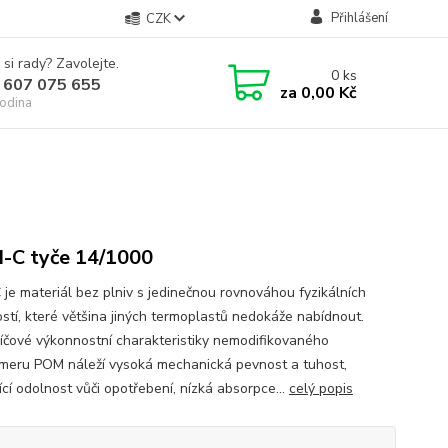
Přihlášení
CZK
 si rady? Zavolejte.
0
ks
 607 075 655
za
0,00 Kč
odina
C tyče 14/1000
je materiál bez plniv s jedinečnou rovnováhou fyzikálních
ostí, které většina jiných termoplastů nedokáže nabídnout.
líčové výkonnostní charakteristiky nemodifikovaného
meru POM náleží vysoká mechanická pevnost a tuhost,
ící odolnost vůči opotřebení, nízká absorpce...
celý popis