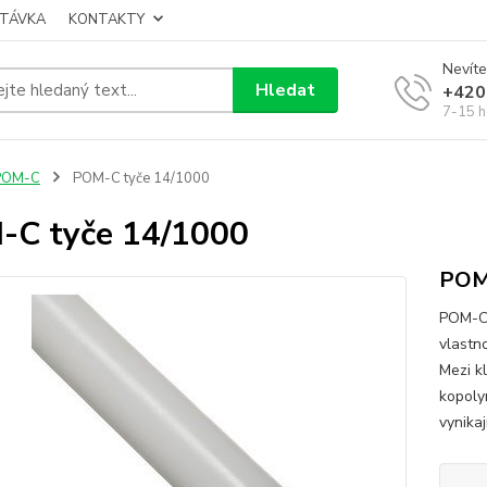
TÁVKA
KONTAKTY
Nevíte
Hledat
+420
7-15 h
POM-C
POM-C tyče 14/1000
C tyče 14/1000
POM-
POM-C 
vlastn
Mezi k
kopoly
vynikaj