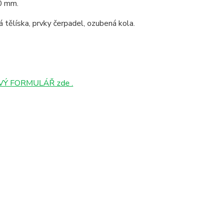
00 mm.
ová tělíska, prvky čerpadel, ozubená kola.
Ý FORMULÁŘ zde .