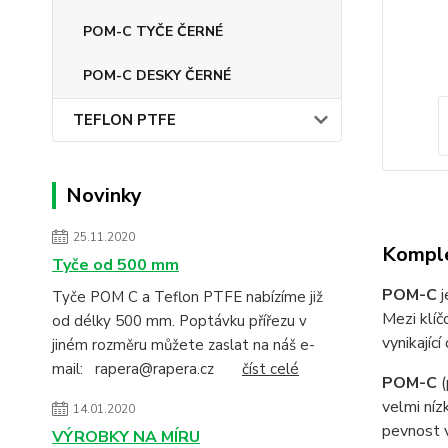
POM-C TYČE ČERNÉ
POM-C DESKY ČERNÉ
TEFLON PTFE
Novinky
25.11.2020
Komple
Tyče od 500 mm
POM-C
j
Tyče POM C a Teflon PTFE nabízíme již
Mezi klí
od délky 500 mm. Poptávku přířezu v
vynikajíc
jiném rozměru můžete zaslat na náš e-
mail: rapera@rapera.cz
číst celé
POM-C
velmi ní
14.01.2020
pevnost v
VÝROBKY NA MÍRU