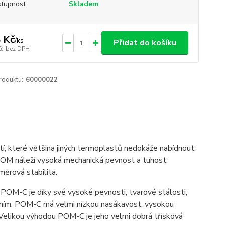
tupnost
Skladem
 Kč
/
ks
Přidat do košíku
Kč
bez DPH
roduktu:
60000022
stí, které většina jiných termoplastů nedokáže nabídnout.
POM náleží vysoká mechanická pevnost a tuhost,
ozměrová stabilita.
POM-C je díky své vysoké pevnosti, tvarové stálosti,
ením. POM-C má velmi nízkou nasákavost, vysokou
Velikou výhodou POM-C je jeho velmi dobrá třísková