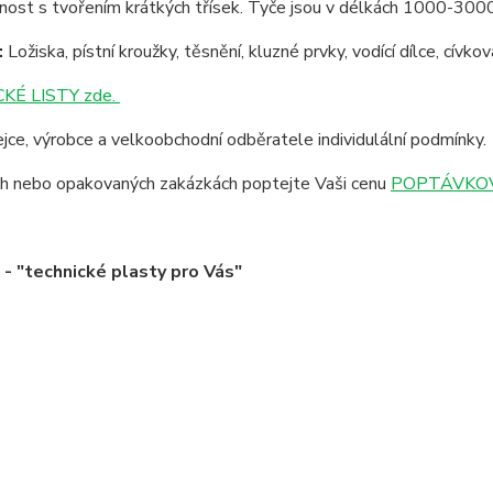
lnost s tvořením krátkých třísek. Tyče jsou v délkách 1000-30
:
Ložiska, pístní kroužky, těsnění, kluzné prvky, vodící dílce, cívk
KÉ LISTY zde.
jce, výrobce a velkoobchodní odběratele individulální podmínky.
ích nebo opakovaných zakázkách poptejte Vaši cenu
POPTÁVKOV
 "technické plasty pro Vás"