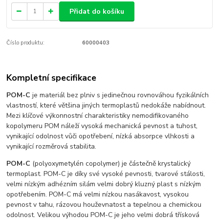
Přidat do košíku
Číslo produktu:
60000403
Kompletní specifikace
POM-C
je materiál bez plniv s jedinečnou rovnováhou fyzikálních
vlastností, které většina jiných termoplastů nedokáže nabídnout.
Mezi klíčové výkonnostní charakteristiky nemodifikovaného
kopolymeru POM náleží vysoká mechanická pevnost a tuhost,
vynikající odolnost vůči opotřebení, nízká absorpce vlhkosti a
vynikající rozměrová stabilita.
POM-C
(polyoxymetylén copolymer) je částečně krystalický
termoplast. POM-C je díky své vysoké pevnosti, tvarové stálosti,
velmi nízkým adhézním silám velmi dobrý kluzný plast s nízkým
opotřebením. POM-C má velmi nízkou nasákavost, vysokou
pevnost v tahu, rázovou houževnatost a tepelnou a chemickou
odolnost. Velikou výhodou POM-C je jeho velmi dobrá třísková