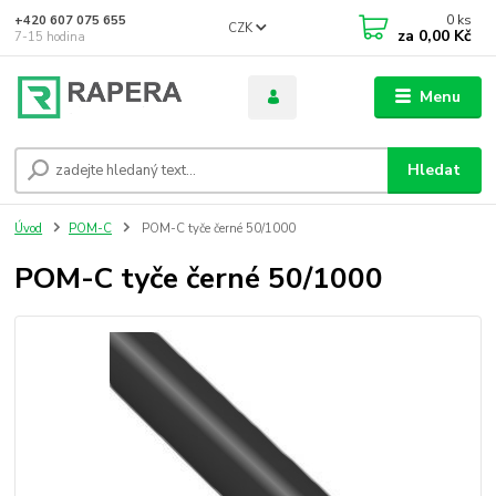
0
ks
+420 607 075 655
CZK
za
0,00 Kč
7-15 hodina
Menu
Hledat
Úvod
POM-C
POM-C tyče černé 50/1000
POM-C tyče černé 50/1000