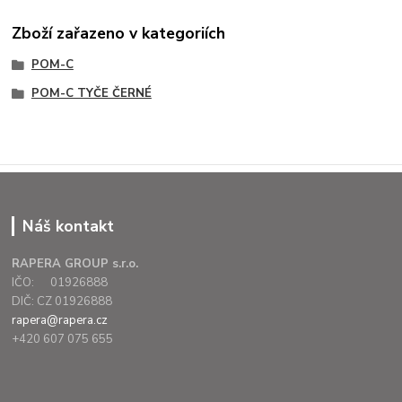
Zboží zařazeno v kategoriích
POM-C
POM-C TYČE ČERNÉ
Náš kontakt
RAPERA GROUP s.r.o.
IČO: 01926888
DIČ: CZ 01926888
rapera@rapera.cz
+420 607 075 655