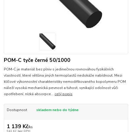
POM-C tyče černé 50/1000
POM-C je materiál bez plniv s jedinečnou rovnováhou fyzikálních
vlastností, které většina jiných termoplastů nedokáže nabídnout. Mezi
klíčové výkonnostní charakteristiky nemodifikovaného kopolymeru POM
náleží vysoká mechanická pevnost a tuhost, vynikající odolnost vůči
opotřebení, nízká absorpce...
celý popis
Dostupnost
skladem nebo do týdne
1 139 Kč
/
ks
941 Kč
bez DPH