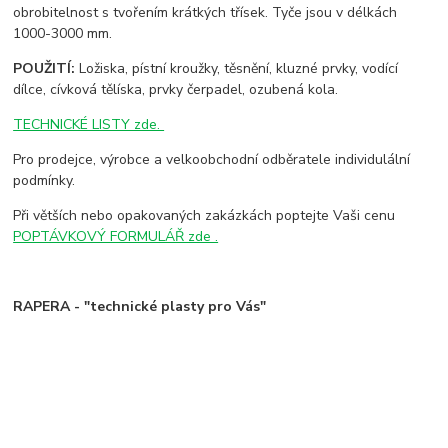
obrobitelnost s tvořením krátkých třísek. Tyče jsou v délkách
1000-3000 mm.
POUŽITÍ:
Ložiska, pístní kroužky, těsnění, kluzné prvky, vodící
dílce, cívková tělíska, prvky čerpadel, ozubená kola.
TECHNICKÉ LISTY zde.
Pro prodejce, výrobce a velkoobchodní odběratele individulální
podmínky.
Při větších nebo opakovaných zakázkách poptejte Vaši cenu
POPTÁVKOVÝ FORMULÁŘ zde .
RAPERA - "technické plasty pro Vás"