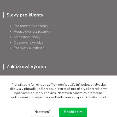
Slevy pro klienty
Pro firmy a živnostníky
Registrované zákazníky
Množstevní slevy
Opakovaná výroba
Pro školy a instituce
Zakázková výroba
Výroba výrobků
Přířezy na míru
Pro základní funkčnost, zpříjemnění používání webu, analytické
Tolerance dle požadavků
účely a v případě udělení souhlasu také pro účely cílení reklamy
využíváme soubory cookies. Nastavení vlastních preferencí
Atesty
cookies můžete kdykoli upravit odkazem ve spodní části stránek.
Poradenství
Souhlasím
Nastavení