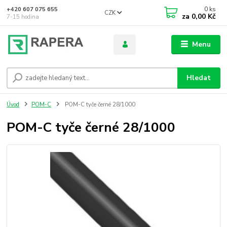
0
ks
+420 607 075 655
CZK
za
0,00 Kč
7-15 hodina
Menu
Hledat
Úvod
POM-C
POM-C tyče černé 28/1000
POM-C tyče černé 28/1000