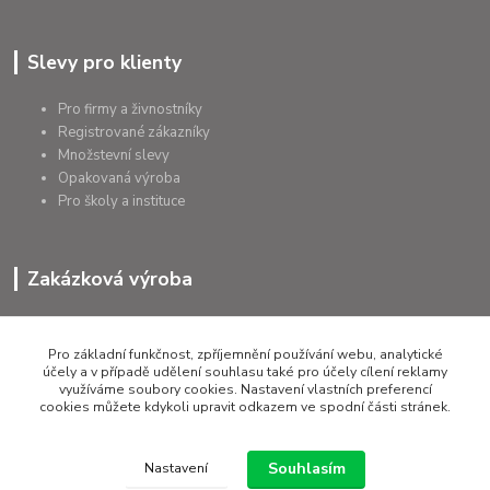
Slevy pro klienty
Pro firmy a živnostníky
Registrované zákazníky
Množstevní slevy
Opakovaná výroba
Pro školy a instituce
Zakázková výroba
Výroba výrobků
Přířezy na míru
Pro základní funkčnost, zpříjemnění používání webu, analytické
Tolerance dle požadavků
účely a v případě udělení souhlasu také pro účely cílení reklamy
využíváme soubory cookies. Nastavení vlastních preferencí
Atesty
cookies můžete kdykoli upravit odkazem ve spodní části stránek.
Poradenství
Souhlasím
Nastavení