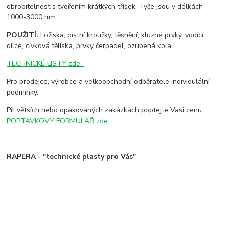
obrobitelnost s tvořením krátkých třísek. Tyče jsou v délkách
1000-3000 mm.
POUŽITÍ:
Ložiska, pístní kroužky, těsnění, kluzné prvky, vodící
dílce, cívková tělíska, prvky čerpadel, ozubená kola.
TECHNICKÉ LISTY zde.
Pro prodejce, výrobce a velkoobchodní odběratele individulální
podmínky.
Při větších nebo opakovaných zakázkách poptejte Vaši cenu
POPTÁVKOVÝ FORMULÁŘ zde .
RAPERA - "technické plasty pro Vás"