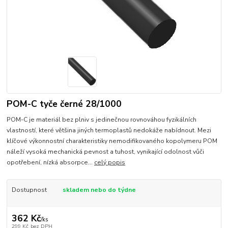
POM-C tyče černé 28/1000
POM-C je materiál bez plniv s jedinečnou rovnováhou fyzikálních
vlastností, které většina jiných termoplastů nedokáže nabídnout. Mezi
klíčové výkonnostní charakteristiky nemodifikovaného kopolymeru POM
náleží vysoká mechanická pevnost a tuhost, vynikající odolnost vůči
opotřebení, nízká absorpce...
celý popis
Dostupnost
skladem nebo do týdne
362 Kč
/
ks
299 Kč
bez DPH