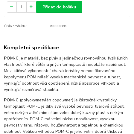
Přidat do košíku
Číslo produktu:
60000391
Kompletní specifikace
POM-C
je materiál bez plniv s jedinečnou rovnováhou fyzikálních
vlastností, které většina jiných termoplastů nedokáže nabídnout.
Mezi klíčové výkonnostní charakteristiky nemodifikovaného
kopolymeru POM náleží vysoká mechanická pevnost a tuhost,
vynikající odolnost vůči opotřebení, nízká absorpce vlhkosti a
vynikající rozměrová stabilita.
POM-C
(polyoxymetylén copolymer) je částečně krystalický
termoplast. POM-C je díky své vysoké pevnosti, tvarové stálosti,
velmi nízkým adhézním silám velmi dobrý kluzný plast s nízkým
opotřebením. POM-C má velmi nízkou nasákavost, vysokou
pevnost v tahu, rázovou houževnatost a tepelnou a chemickou
odolnost. Velikou výhodou POM-C je jeho velmi dobrá třísková