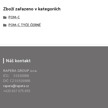
Zboží zařazeno v kategoriích
POM-C
POM-C TYČE ČERNÉ
Náš kontakt
RAPERA GROUP s.r.o.
IČO: 01926888
DIČ: CZ 01926888
rapera@rapera.cz
+420 607 075 655