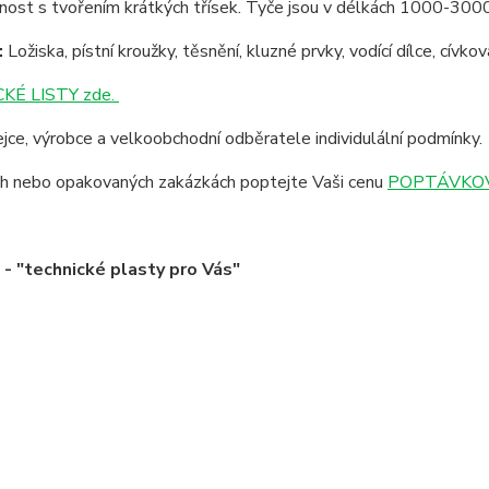
lnost s tvořením krátkých třísek. Tyče jsou v délkách 1000-30
:
Ložiska, pístní kroužky, těsnění, kluzné prvky, vodící dílce, cívk
KÉ LISTY zde.
jce, výrobce a velkoobchodní odběratele individulální podmínky.
ích nebo opakovaných zakázkách poptejte Vaši cenu
POPTÁVKOV
 "technické plasty pro Vás"