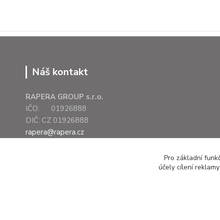
Náš kontakt
RAPERA GROUP s.r.o.
IČO: 01926888
DIČ: CZ 01926888
rapera@rapera.cz
+420 607 075 655
Pro základní funk
účely cílení reklam