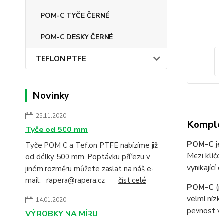
POM-C TYČE ČERNÉ
POM-C DESKY ČERNÉ
TEFLON PTFE
Novinky
25.11.2020
Komple
Tyče od 500 mm
POM-C
j
Tyče POM C a Teflon PTFE nabízíme již
Mezi klí
od délky 500 mm. Poptávku přířezu v
vynikajíc
jiném rozměru můžete zaslat na náš e-
mail: rapera@rapera.cz
číst celé
POM-C
(
velmi ní
14.01.2020
pevnost v
VÝROBKY NA MÍRU