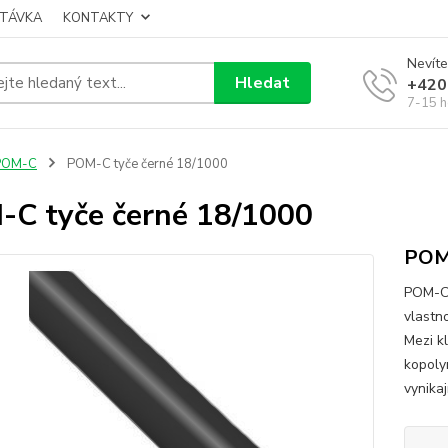
TÁVKA
KONTAKTY
Nevíte
Hledat
+420
7-15 h
POM-C
POM-C tyče černé 18/1000
C tyče černé 18/1000
POM-
POM-C 
vlastn
Mezi k
kopoly
vynikaj