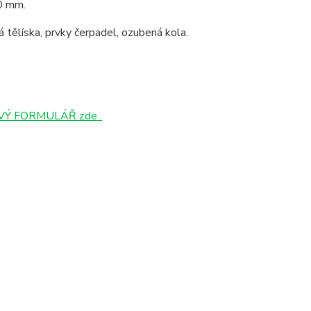
00 mm.
ová tělíska, prvky čerpadel, ozubená kola.
Ý FORMULÁŘ zde .