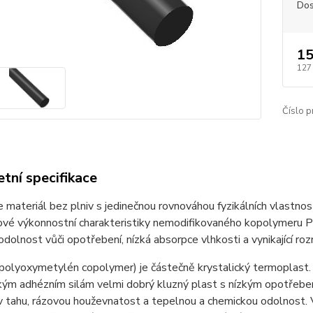
Dos
15
127
Číslo p
tní specifikace
e materiál bez plniv s jedinečnou rovnováhou fyzikálních vlastno
čové výkonnostní charakteristiky nemodifikovaného kopolymeru 
í odolnost vůči opotřebení, nízká absorpce vlhkosti a vynikající r
polyoxymetylén copolymer) je částečně krystalický termoplast. 
zkým adhézním silám velmi dobrý kluzný plast s nízkým opotřeb
 tahu, rázovou houževnatost a tepelnou a chemickou odolnost. 