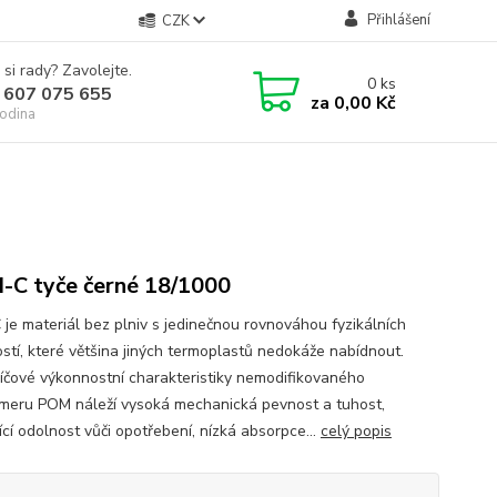
Přihlášení
CZK
 si rady? Zavolejte.
0
ks
 607 075 655
za
0,00 Kč
odina
C tyče černé 18/1000
je materiál bez plniv s jedinečnou rovnováhou fyzikálních
ostí, které většina jiných termoplastů nedokáže nabídnout.
líčové výkonnostní charakteristiky nemodifikovaného
meru POM náleží vysoká mechanická pevnost a tuhost,
ící odolnost vůči opotřebení, nízká absorpce...
celý popis