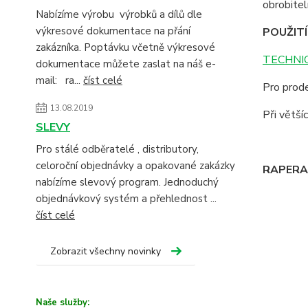
obrobite
Nabízíme výrobu výrobků a dílů dle
výkresové dokumentace na přání
POUŽITÍ
zakázníka. Poptávku včetně výkresové
TECHNIC
dokumentace můžete zaslat na náš e-
mail: ra...
číst celé
Pro prode
13.08.2019
Při větš
SLEVY
Pro stálé odběratelé , distributory,
celoroční objednávky a opakované zakázky
RAPERA -
nabízíme slevový program. Jednoduchý
objednávkový systém a přehlednost ...
číst celé
Zobrazit všechny novinky
Naše služby: