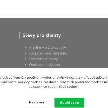
Slevy pro klienty
Pro firmy a živnostníky
Registrované zákazníky
Množstevní slevy
Opakovaná výroba
Pro školy a instituce
čnost, zpříjemnění používání webu, analytické účely a v případě udělení
y využíváme soubory cookies. Nastavení vlastních preferencí cookies mů
odkazem ve spodní části stránek.
Souhlasím
Nastavení