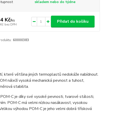
tupnost
skladem nebo do týdne
4 Kč
/
ks
Přidat do košíku
 Kč
bez DPH
roduktu:
60000383
stí, které většina jiných termoplastů nedokáže nabídnout.
POM náleží vysoká mechanická pevnost a tuhost,
ozměrová stabilita.
POM-C je díky své vysoké pevnosti, tvarové stálosti,
ením. POM-C má velmi nízkou nasákavost, vysokou
Velikou výhodou POM-C je jeho velmi dobrá třísková