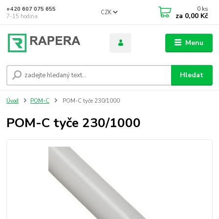
0
ks
+420 607 075 655
CZK
za
0,00 Kč
7-15 hodina
Menu
Hledat
Úvod
POM-C
POM-C tyče 230/1000
POM-C tyče 230/1000