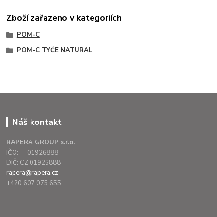
Zboží zařazeno v kategoriích
POM-C
POM-C TYČE NATURAL
Náš kontakt
RAPERA GROUP s.r.o.
IČO: 01926888
DIČ: CZ 01926888
rapera@rapera.cz
+420 607 075 655