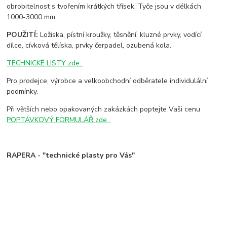
obrobitelnost s tvořením krátkých třísek. Tyče jsou v délkách
1000-3000 mm.
POUŽITÍ:
Ložiska, pístní kroužky, těsnění, kluzné prvky, vodící
dílce, cívková tělíska, prvky čerpadel, ozubená kola.
TECHNICKÉ LISTY zde.
Pro prodejce, výrobce a velkoobchodní odběratele individulální
podmínky.
Při větších nebo opakovaných zakázkách poptejte Vaši cenu
POPTÁVKOVÝ FORMULÁŘ zde .
RAPERA - "technické plasty pro Vás"