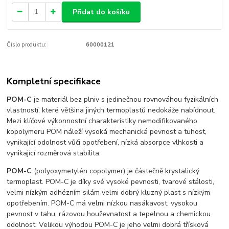
Přidat do košíku
Číslo produktu:
60000121
Kompletní specifikace
POM-C
je materiál bez plniv s jedinečnou rovnováhou fyzikálních
vlastností, které většina jiných termoplastů nedokáže nabídnout.
Mezi klíčové výkonnostní charakteristiky nemodifikovaného
kopolymeru POM náleží vysoká mechanická pevnost a tuhost,
vynikající odolnost vůči opotřebení, nízká absorpce vlhkosti a
vynikající rozměrová stabilita.
POM-C
(polyoxymetylén copolymer) je částečně krystalický
termoplast. POM-C je díky své vysoké pevnosti, tvarové stálosti,
velmi nízkým adhézním silám velmi dobrý kluzný plast s nízkým
opotřebením. POM-C má velmi nízkou nasákavost, vysokou
pevnost v tahu, rázovou houževnatost a tepelnou a chemickou
odolnost. Velikou výhodou POM-C je jeho velmi dobrá třísková