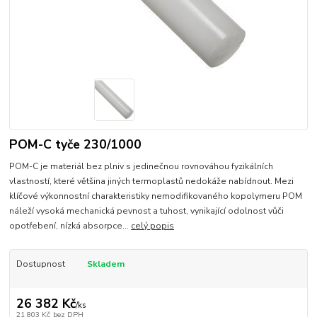
POM-C tyče 230/1000
POM-C je materiál bez plniv s jedinečnou rovnováhou fyzikálních
vlastností, které většina jiných termoplastů nedokáže nabídnout. Mezi
klíčové výkonnostní charakteristiky nemodifikovaného kopolymeru POM
náleží vysoká mechanická pevnost a tuhost, vynikající odolnost vůči
opotřebení, nízká absorpce...
celý popis
Dostupnost
Skladem
26 382 Kč
/
ks
21 803 Kč
bez DPH