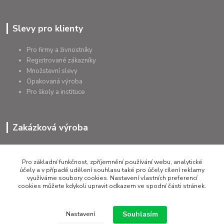
Slevy pro klienty
Pro firmy a živnostníky
Registrované zákazníky
Množstevní slevy
Opakovaná výroba
Pro školy a instituce
Zakázková výroba
Výroba výrobků
Přířezy na míru
Pro základní funkčnost, zpříjemnění používání webu, analytické
Tolerance dle požadavků
účely a v případě udělení souhlasu také pro účely cílení reklamy
využíváme soubory cookies. Nastavení vlastních preferencí
Atesty
cookies můžete kdykoli upravit odkazem ve spodní části stránek.
Poradenství
Souhlasím
Nastavení