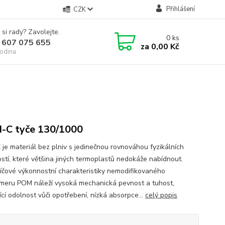
Přihlášení
CZK
 si rady? Zavolejte.
0
ks
 607 075 655
za
0,00 Kč
odina
C tyče 130/1000
je materiál bez plniv s jedinečnou rovnováhou fyzikálních
ostí, které většina jiných termoplastů nedokáže nabídnout.
líčové výkonnostní charakteristiky nemodifikovaného
meru POM náleží vysoká mechanická pevnost a tuhost,
ící odolnost vůči opotřebení, nízká absorpce...
celý popis