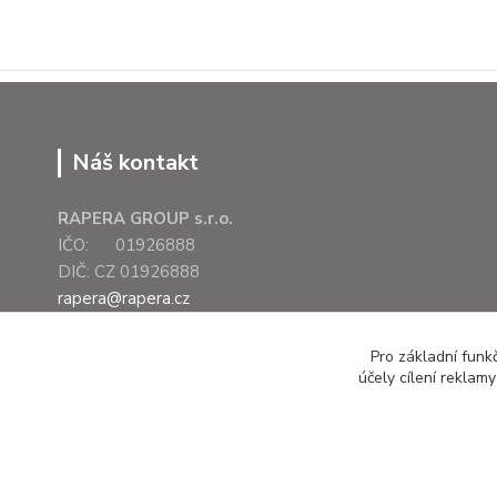
Náš kontakt
RAPERA GROUP s.r.o.
IČO: 01926888
DIČ: CZ 01926888
rapera@rapera.cz
+420 607 075 655
Pro základní funk
účely cílení reklam