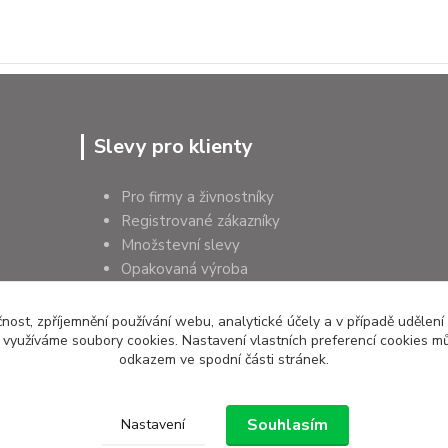
Slevy pro klienty
Pro firmy a živnostníky
Registrované zákazníky
Množstevní slevy
Opakovaná výroba
Pro školy a instituce
čnost, zpříjemnění používání webu, analytické účely a v případě udělení
y využíváme soubory cookies. Nastavení vlastních preferencí cookies mů
odkazem ve spodní části stránek.
Souhlasím
Nastavení