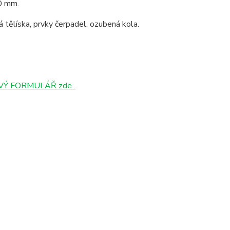
00 mm.
ová tělíska, prvky čerpadel, ozubená kola.
Ý FORMULÁŘ zde .