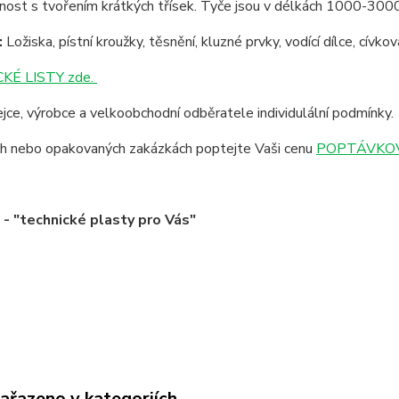
lnost s tvořením krátkých třísek. Tyče jsou v délkách 1000-30
:
Ložiska, pístní kroužky, těsnění, kluzné prvky, vodící dílce, cívk
KÉ LISTY zde.
jce, výrobce a velkoobchodní odběratele individulální podmínky.
ích nebo opakovaných zakázkách poptejte Vaši cenu
POPTÁVKOV
 "technické plasty pro Vás"
zařazeno v kategoriích