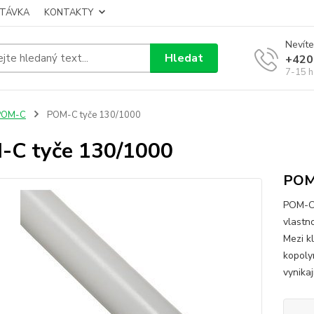
TÁVKA
KONTAKTY
Nevíte
Hledat
+420
7-15 h
POM-C
POM-C tyče 130/1000
C tyče 130/1000
POM-
POM-C 
vlastn
Mezi k
kopoly
vynikaj