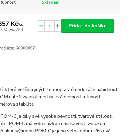
tupnost
Skladem
857 Kč
/
ks
Přidat do košíku
67 Kč
bez DPH
roduktu:
60000097
stí, které většina jiných termoplastů nedokáže nabídnout.
POM náleží vysoká mechanická pevnost a tuhost,
ozměrová stabilita.
POM-C je díky své vysoké pevnosti, tvarové stálosti,
ením. POM-C má velmi nízkou nasákavost, vysokou
Velikou výhodou POM-C je jeho velmi dobrá třísková