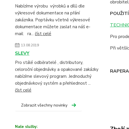
obrobite
Nabízíme výrobu výrobků a dílů dle
výkresové dokumentace na přání
POUŽITÍ
zakázníka. Poptávku včetně výkresové
TECHNIC
dokumentace můžete zaslat na náš e-
mail: ra...
číst celé
Pro prode
13.08.2019
Při větš
SLEVY
Pro stálé odběratelé , distributory,
celoroční objednávky a opakované zakázky
RAPERA -
nabízíme slevový program. Jednoduchý
objednávkový systém a přehlednost ...
číst celé
Zobrazit všechny novinky
Naše služby:
Zboží 