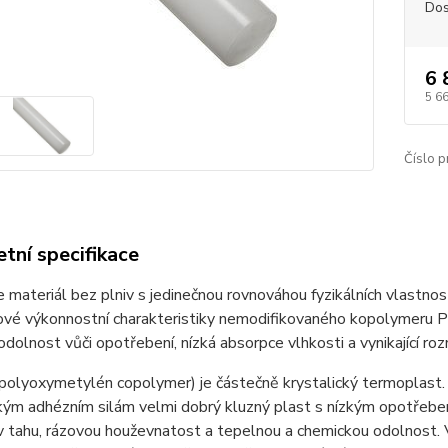
Dos
6 
5 6
Číslo p
tní specifikace
e materiál bez plniv s jedinečnou rovnováhou fyzikálních vlastno
čové výkonnostní charakteristiky nemodifikovaného kopolymeru 
í odolnost vůči opotřebení, nízká absorpce vlhkosti a vynikající r
(polyoxymetylén copolymer) je částečně krystalický termoplast. 
zkým adhézním silám velmi dobrý kluzný plast s nízkým opotřeb
 tahu, rázovou houževnatost a tepelnou a chemickou odolnost. 