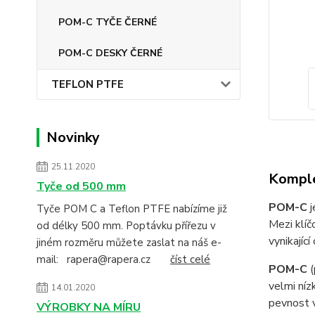
POM-C TYČE ČERNÉ
POM-C DESKY ČERNÉ
TEFLON PTFE
Novinky
25.11.2020
Komple
Tyče od 500 mm
POM-C
j
Tyče POM C a Teflon PTFE nabízíme již
Mezi klí
od délky 500 mm. Poptávku přířezu v
vynikajíc
jiném rozměru můžete zaslat na náš e-
mail: rapera@rapera.cz
číst celé
POM-C
velmi ní
14.01.2020
pevnost v
VÝROBKY NA MÍRU