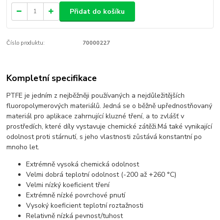
Přidat do košíku
Číslo produktu:
70000227
Kompletní specifikace
PTFE je jedním z nejběžněji používaných a nejdůležitějších
fluoropolymerových materiálů. Jedná se o běžně upřednostňovaný
materiál pro aplikace zahrnující kluzné tření, a to zvlášť v
prostředích, které díly vystavuje chemické zátěži.Má také vynikající
odolnost proti stárnutí, s jeho vlastnosti zůstává konstantní po
mnoho let.
Extrémně vysoká chemická odolnost
Velmi dobrá teplotní odolnost (-200 až +260 °C)
Velmi nízký koeficient tření
Extrémně nízké povrchové pnutí
Vysoký koeficient teplotní roztažnosti
Relativně nízká pevnost/tuhost