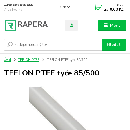
0
ks
+420 607 075 655
CZK
za
0,00 Kč
7-15 hodina
Menu
Hledat
Úvod
TEFLON PTFE
TEFLON PTFE tyče 85/500
TEFLON PTFE tyče 85/500