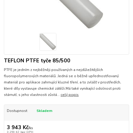
TEFLON PTFE tyče 85/500
PTFE je jedním z nejběžněji používaných a nejdůležitějších
fluoropolymerových materiálů. Jedná se o běžně upřednostňovaný
materiál pro aplikace zahrnující kluzné tření, a to zvlášť v prostředích,
které díly vystavuje chemické zátěži.Má také vynikající odolnost proti
stárnutí, s jeho vlastnosti zůstá...
celý popis
Dostupnost
Skladem
3 943 Kč
/
ks
3 259 Kč
bez DPH