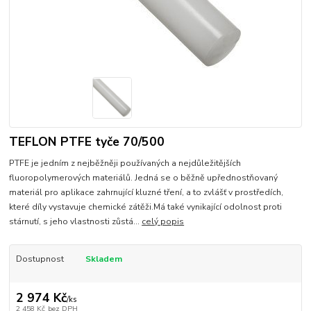
TEFLON PTFE tyče 70/500
PTFE je jedním z nejběžněji používaných a nejdůležitějších
fluoropolymerových materiálů. Jedná se o běžně upřednostňovaný
materiál pro aplikace zahrnující kluzné tření, a to zvlášť v prostředích,
které díly vystavuje chemické zátěži.Má také vynikající odolnost proti
stárnutí, s jeho vlastnosti zůstá...
celý popis
Dostupnost
Skladem
2 974 Kč
/
ks
2 458 Kč
bez DPH