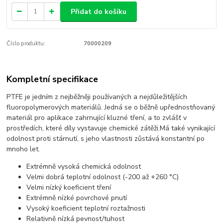
Přidat do košíku
Číslo produktu:
70000209
Kompletní specifikace
PTFE je jedním z nejběžněji používaných a nejdůležitějších
fluoropolymerových materiálů. Jedná se o běžně upřednostňovaný
materiál pro aplikace zahrnující kluzné tření, a to zvlášť v
prostředích, které díly vystavuje chemické zátěži.Má také vynikající
odolnost proti stárnutí, s jeho vlastnosti zůstává konstantní po
mnoho let.
Extrémně vysoká chemická odolnost
Velmi dobrá teplotní odolnost (-200 až +260 °C)
Velmi nízký koeficient tření
Extrémně nízké povrchové pnutí
Vysoký koeficient teplotní roztažnosti
Relativně nízká pevnost/tuhost