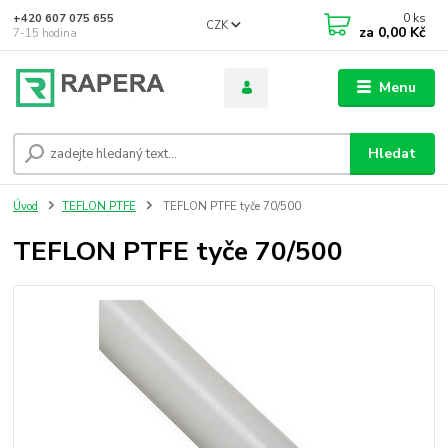
0
ks
+420 607 075 655
CZK
za
0,00 Kč
7-15 hodina
Menu
Hledat
Úvod
TEFLON PTFE
TEFLON PTFE tyče 70/500
TEFLON PTFE tyče 70/500