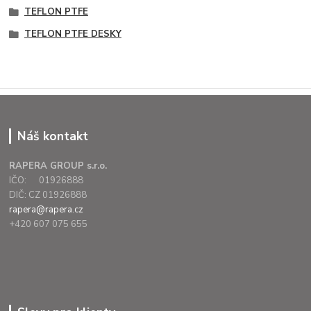
TEFLON PTFE
TEFLON PTFE DESKY
Náš kontakt
RAPERA GROUP s.r.o.
IČO: 01926888
DIČ: CZ 01926888
rapera@rapera.cz
+420 607 075 655