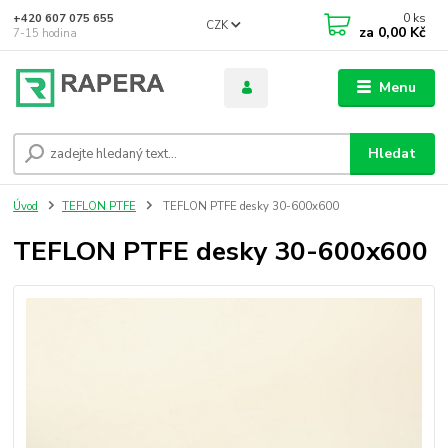
0
ks
+420 607 075 655
CZK
za
0,00 Kč
7-15 hodina
Menu
Hledat
Úvod
TEFLON PTFE
TEFLON PTFE desky 30-600x600
TEFLON PTFE desky 30-600x600