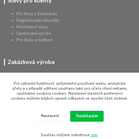
Slevy pro klienty
Pro firmy a živnostníky
Registrované zákazníky
Množstevní slevy
Opakovaná výroba
Pro školy a instituce
Zakázková výroba
Výroba výrobků
Přířezy na míru
Pro základní funkčnost, zpříjemnění používání webu, analytické
Tolerance dle požadavků
účely a v případě udělení souhlasu také pro účely cílení reklamy
využíváme soubory cookies. Nastavení vlastních preferencí
Atesty
cookies můžete kdykoli upravit odkazem ve spodní části stránek.
Poradenství
Souhlasím
Nastavení
Všechna práva vyhrazena RAPERA GROUP s.r.o.
Souhlas můžete odmítnout
zde
.