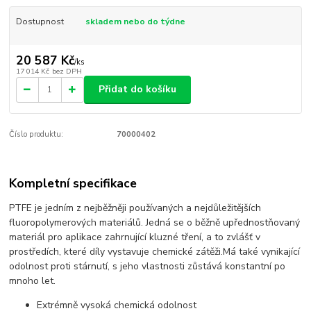
Dostupnost
skladem nebo do týdne
20 587 Kč
/
ks
17 014 Kč
bez DPH
Přidat do košíku
Číslo produktu:
70000402
Kompletní specifikace
PTFE je jedním z nejběžněji používaných a nejdůležitějších
fluoropolymerových materiálů. Jedná se o běžně upřednostňovaný
materiál pro aplikace zahrnující kluzné tření, a to zvlášť v
prostředích, které díly vystavuje chemické zátěži.Má také vynikající
odolnost proti stárnutí, s jeho vlastnosti zůstává konstantní po
mnoho let.
Extrémně vysoká chemická odolnost